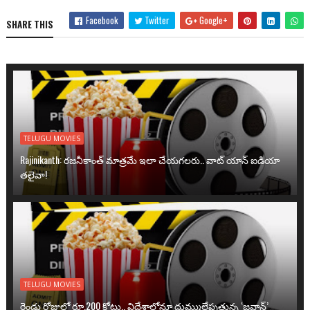
Facebook
Twitter
Google+
SHARE THIS
TELUGU MOVIES
Rajinikanth: రజనీకాంత్ మాత్రమే ఇలా చేయగలరు.. వాట్ యాన్ ఐడియా
తలైవా!
TELUGU MOVIES
రెండు రోజుల్లో రూ.200 కోట్లు.. విదేశాల్లోనూ దుమ్ములేపుతున్న ‘జవాన్’