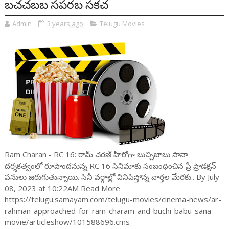
బచచబబ సపరబ సకచ
Admin
3 years ago
Telugu Movies
Ram Charan - RC 16: రామ్ చ‌ర‌ణ్ హీరోగా బుచ్చిబాబు సానా
ద‌ర్శ‌క‌త్వంలో రూపొంద‌నున్న RC 16 సినిమాకు సంబంధించిన ప్రీ ప్రొడ‌క్ష‌న్
ప‌నులు జ‌రుగుతున్నాయి. సినీ వ‌ర్గాల్లో వినిపిస్తోన్న వార్త‌ల మేర‌కు.. By July
08, 2023 at 10:22AM Read More
https://telugu.samayam.com/telugu-movies/cinema-news/ar-
rahman-approached-for-ram-charam-and-buchi-babu-sana-
movie/articleshow/101588696.cms