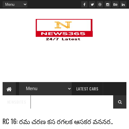
LATEST CARS
NEWSBITES
RC 16: రమ చరణ కస రగలక ఆసకర వననర..