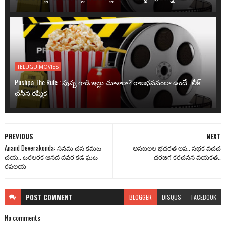
TELUGU MOVIES
Pushpa The Rule : పుష్ప గాడి ఇల్లు చూశారా? రాజభవనంలా ఉందే.. లీక్
చేసిన రష్మిక
PREVIOUS
NEXT
Anand Deverakonda: సనమ చస కమట
అసబలల భదరత లప.. సభక వచచ
చయ.. టరలరక ఆనద దవర కడ ఘట
దరజగ కరచనన వయకత..
రపలయ
POST
COMMENT
BLOGGER
DISQUS
FACEBOOK
No comments