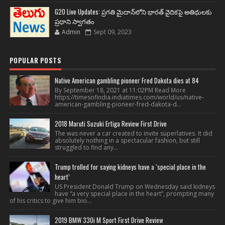
G20 Live Updates: ప్రగతి మైదాన్‌లోని భారత్ వైదికపై అతిథులకు
ప్రధాని స్వాగతం
Admin
Sept 09, 2023
POPULAR POSTS
Native American gambling pioneer Fred Dakota dies at 84
By September 18, 2021 at 11:02PM Read More
https://timesofindia.indiatimes.com/world/us/native-
american-gambling-pioneer-fred-dakota-d...
2018 Maruti Suzuki Ertiga Review First Drive
The was never a car created to invite superlatives. It did
absolutely nothing in a spectacular fashion, but still
struggled to find any...
Trump trolled for saying kidneys have a ‘special place in the
heart’
US President Donald Trump on Wednesday said kidneys
have “a very special place in the heart”, prompting many
of his critics to give him bio...
2019 BMW 330i M Sport First Drive Review