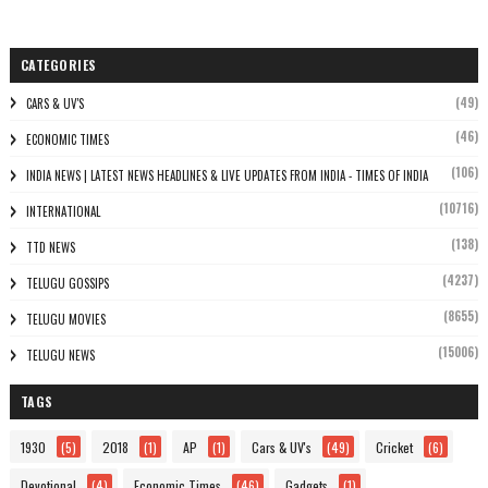
CATEGORIES
(49)
CARS & UV'S
(46)
ECONOMIC TIMES
(106)
INDIA NEWS | LATEST NEWS HEADLINES & LIVE UPDATES FROM INDIA - TIMES OF INDIA
(10716)
INTERNATIONAL
(138)
TTD NEWS
(4237)
TELUGU GOSSIPS
(8655)
TELUGU MOVIES
(15006)
TELUGU NEWS
TAGS
1930
(5)
2018
(1)
AP
(1)
Cars & UV's
(49)
Cricket
(6)
Devotional
(4)
Economic Times
(46)
Gadgets
(1)