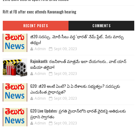
Rift at FB after exec attends Kavanaugh hearing
RECENT POSTS
COMMENTS
జీ20 సదస్సు.. మోదీ సీటు వద్ద ‘భారత్’ నేమ్ ప్లేట్‌.. పేరు మార్పు
తథ్యం!
Admin
Sept 09, 2023
Rajinikanth: రజనీకాంత్ మాత్రమే ఇలా చేయగలరు.. వాట్ యాన్
ఐడియా తలైవా!
Admin
Sept 09, 2023
G20: జీ20 అంటే ఏంటి? ఏ ఏ దేశాలకు సభ్యత్వం? సదస్సుకు
ఎందుకింత ప్రాధాన్యత?
Admin
Sept 09, 2023
G20 Live Updates: ప్రగతి మైదాన్‌లోని భారత్ వైదికపై అతిథులకు
ప్రధాని స్వాగతం
Admin
Sept 09, 2023