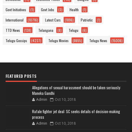
Govt Initiatives
(1)
Govt Jobs
(3)
Health
(1)
International
(10716)
Latest Cars
(1896)
Patriotic
(1)
TTD News
(138)
Telangana
(8)
Telugu
(6)
Telugu Gossips
(4237)
Telugu Movies
(8655)
Telugu News
(15006)
FEATURED POSTS
Allegations of sexual harassment should be taken seriously:
Maneka Gandhi
Admin
Oct 10, 2018
Rafale fighter jet deal: SC seeks details of decision-making
process
Admin
Oct 10, 2018