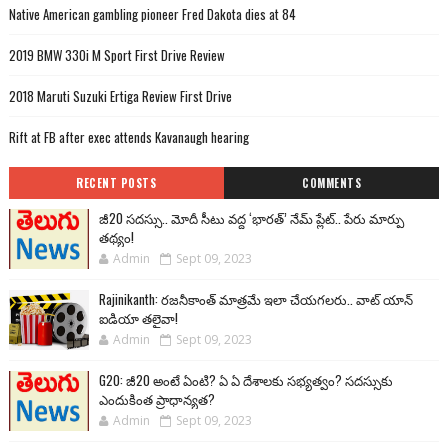
Native American gambling pioneer Fred Dakota dies at 84
2019 BMW 330i M Sport First Drive Review
2018 Maruti Suzuki Ertiga Review First Drive
Rift at FB after exec attends Kavanaugh hearing
RECENT POSTS
COMMENTS
జీ20 సదస్సు.. మోదీ సీటు వద్ద ‘భారత్’ నేమ్ ప్లేట్‌.. పేరు మార్పు
తథ్యం!
Admin
Sept 09, 2023
Rajinikanth: రజనీకాంత్ మాత్రమే ఇలా చేయగలరు.. వాట్ యాన్
ఐడియా తలైవా!
Admin
Sept 09, 2023
G20: జీ20 అంటే ఏంటి? ఏ ఏ దేశాలకు సభ్యత్వం? సదస్సుకు
ఎందుకింత ప్రాధాన్యత?
Admin
Sept 09, 2023