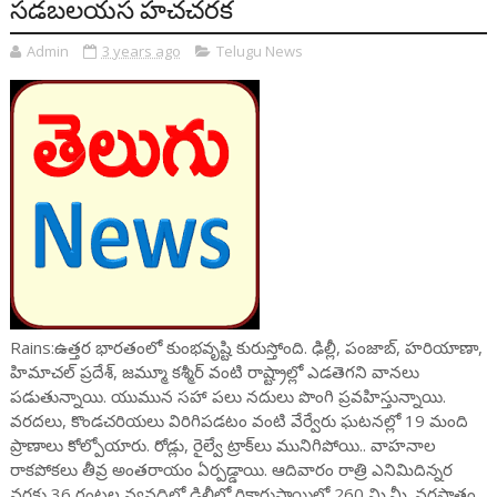
సడబలయస హచచరక
Admin
3 years ago
Telugu News
Rains:ఉత్తర భారతంలో కుంభవృష్టి కురుస్తోంది. ఢిల్లీ, పంజాబ్‌, హరియాణా,
హిమాచల్‌ ప్రదేశ్‌, జమ్మూ కశ్మీర్‌ వంటి రాష్ట్రాల్లో ఎడతెగని వానలు
పడుతున్నాయి. యుమున సహా పలు నదులు పొంగి ప్రవహిస్తున్నాయి.
వరదలు, కొండచరియలు విరిగిపడటం వంటి వేర్వేరు ఘటనల్లో 19 మంది
ప్రాణాలు కోల్పోయారు. రోడ్లు, రైల్వే ట్రాక్‌లు మునిగిపోయి.. వాహనాల
రాకపోకలు తీవ్ర అంతరాయం ఏర్పడ్డాయి. ఆదివారం రాత్రి ఎనిమిదిన్నర
వరకు 36 గంటల వ్యవధిలో ఢిల్లీలో రికార్డుస్థాయిలో 260 మి.మీ. వర్షపాతం