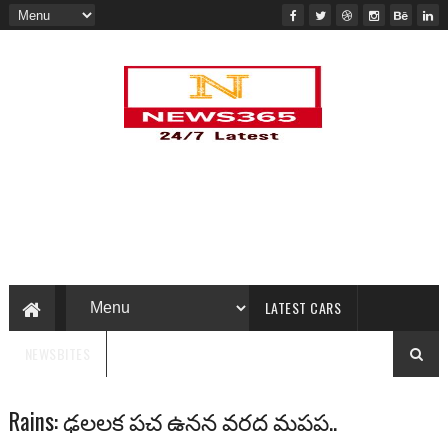
LATEST CARS
NEWSBITES
Rains: ఢలలక పచ ఉనన వరద మపప..