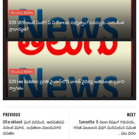
TELUGU NEWS
G20: జీ20 అంటే ఏంటి? ఏ ఏ దేశాలకు సభ్యత్వం? సదస్సుకు ఎందుకింత
ప్రాధాన్యత?
TELUGU NEWS
G20 Live Updates: ప్రగతి మైదాన్‌లోని భారత్ వైదికపై అతిథులకు ప్రధాని
స్వాగతం
PREVIOUS
NEXT
Uttarakhand: ఘర పరమద.. అదపతపప
Samantha: 6 నలల కషటగ గడచయ..
నదలక వహన.. బధతలల వజయనగర
గరత పటటలన వధగ మరపయన సమత
దపతల
.. పట వరల