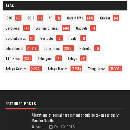
TAGS
1930
(5)
2018
(1)
AP
(1)
Cars & UV's
(49)
Cricket
(6)
Devotional
(4)
Economic Times
(46)
Gadgets
(1)
Govt Initiatives
(1)
Govt Jobs
(3)
Health
(1)
International
(10716)
Latest Cars
(1896)
Patriotic
(1)
TTD News
(138)
Telangana
(8)
Telugu
(6)
Telugu Gossips
(4237)
Telugu Movies
(8655)
Telugu News
(15006)
FEATURED POSTS
Allegations of sexual harassment should be taken seriously:
Maneka Gandhi
Admin
Oct 10, 2018