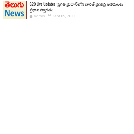
G20 Live Updates: ప్రగతి మైదాన్‌లోని భారత్ వైదికపై అతిథులకు
ప్రధాని స్వాగతం
Admin
Sept 09, 2023