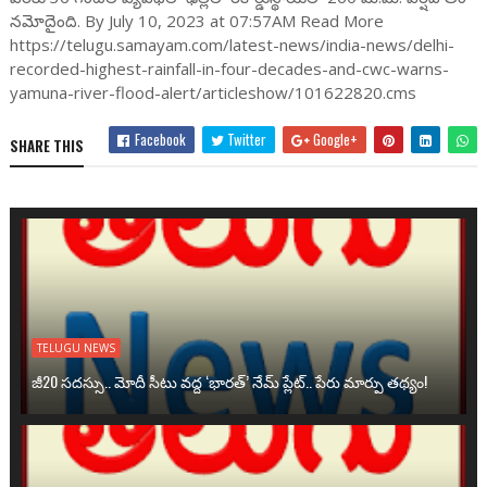
నమోదైంది. By July 10, 2023 at 07:57AM Read More
https://telugu.samayam.com/latest-news/india-news/delhi-
recorded-highest-rainfall-in-four-decades-and-cwc-warns-
yamuna-river-flood-alert/articleshow/101622820.cms
Facebook
Twitter
Google+
SHARE THIS
TELUGU NEWS
జీ20 సదస్సు.. మోదీ సీటు వద్ద ‘భారత్’ నేమ్ ప్లేట్‌.. పేరు మార్పు తథ్యం!