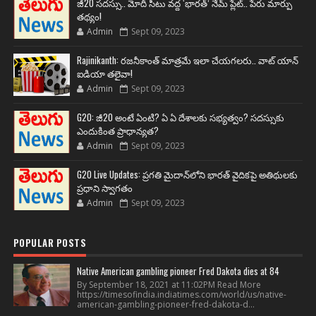
జీ20 సదస్సు.. మోదీ సీటు వద్ద ‘భారత్’ నేమ్ ప్లేట్‌.. పేరు మార్పు
తథ్యం!
Admin
Sept 09, 2023
Rajinikanth: రజనీకాంత్ మాత్రమే ఇలా చేయగలరు.. వాట్ యాన్
ఐడియా తలైవా!
Admin
Sept 09, 2023
G20: జీ20 అంటే ఏంటి? ఏ ఏ దేశాలకు సభ్యత్వం? సదస్సుకు
ఎందుకింత ప్రాధాన్యత?
Admin
Sept 09, 2023
G20 Live Updates: ప్రగతి మైదాన్‌లోని భారత్ వైదికపై అతిథులకు
ప్రధాని స్వాగతం
Admin
Sept 09, 2023
POPULAR POSTS
Native American gambling pioneer Fred Dakota dies at 84
By September 18, 2021 at 11:02PM Read More
https://timesofindia.indiatimes.com/world/us/native-
american-gambling-pioneer-fred-dakota-d...