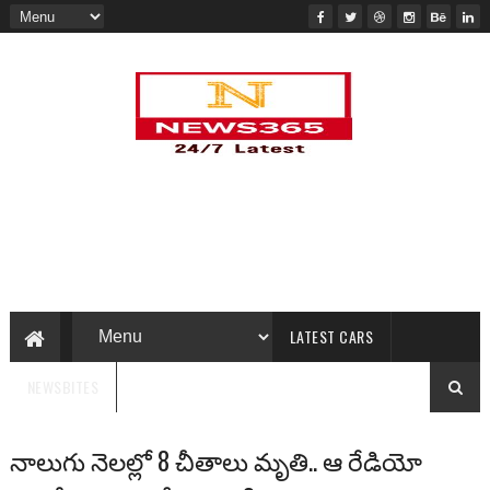
LATEST CARS
NEWSBITES
నాలుగు నెలల్లో 8 చీతాలు మృతి.. ఆ రేడియో