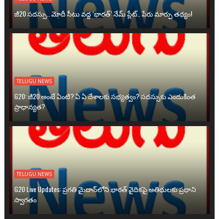
జీ20 సదస్సు.. మోదీ సీటు వద్ద ‘భారత్’ నేమ్ ప్లేట్‌.. పేరు మార్పు తథ్యం!
TELUGU NEWS
G20: జీ20 అంటే ఏంటి? ఏ ఏ దేశాలకు సభ్యత్వం? సదస్సుకు ఎందుకింత
ప్రాధాన్యత?
TELUGU NEWS
G20 Live Updates: ప్రగతి మైదాన్‌లోని భారత్ వైదికపై అతిథులకు ప్రధాని
స్వాగతం