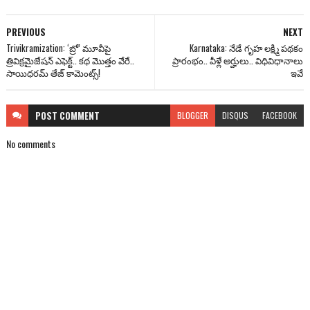
PREVIOUS
NEXT
Trivikramization: ‘బ్రో’ మూవీపై
Karnataka: నేడే గృహ లక్ష్మి పథకం
త్రివిక్రమైజేషన్ ఎఫెక్ట్.. కథ మొత్తం వేరే..
ప్రారంభం.. వీళ్లే అర్హులు.. విధివిధానాలు
సాయిధరమ్ తేజ్ కామెంట్స్!
ఇవే
POST
COMMENT
BLOGGER
DISQUS
FACEBOOK
No comments