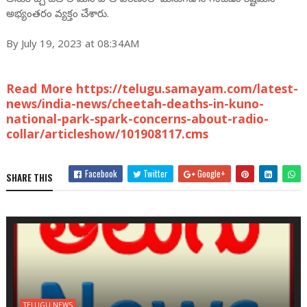
అభ్యంతరం వ్యక్తం చేశారు.
By July 19, 2023 at 08:34AM
Read More https://telugu.samayam.com/latest-
news/india-news/cheetah-deaths-in-kuno-
national-park-spark-concerns-about-radio-
collar/articleshow/101908117.cms
Facebook
Twitter
Google+
SHARE THIS
TELUGU NEWS