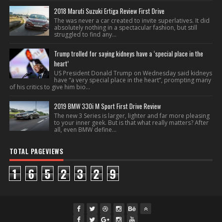
2018 Maruti Suzuki Ertiga Review First Drive
The was never a car created to invite superlatives. It did
absolutely nothing in a spectacular fashion, but still
struggled to find any...
Trump trolled for saying kidneys have a ‘special place in the
heart’
US President Donald Trump on Wednesday said kidneys
have “a very special place in the heart”, prompting many
of his critics to give him bio...
2019 BMW 330i M Sport First Drive Review
The new 3 Series is larger, lighter and far more pleasing
to your inner geek. But is that what really matters? After
all, even BMW define...
TOTAL PAGEVIEWS
1
6
5
2
3
2
9