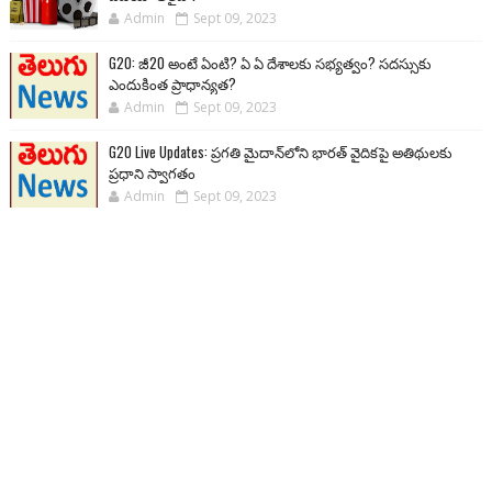
Admin
Sept 09, 2023
G20: జీ20 అంటే ఏంటి? ఏ ఏ దేశాలకు సభ్యత్వం? సదస్సుకు
ఎందుకింత ప్రాధాన్యత?
Admin
Sept 09, 2023
G20 Live Updates: ప్రగతి మైదాన్‌లోని భారత్ వైదికపై అతిథులకు
ప్రధాని స్వాగతం
Admin
Sept 09, 2023