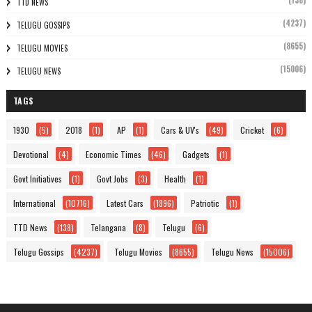
(138)
TTD NEWS
(4237)
TELUGU GOSSIPS
(8655)
TELUGU MOVIES
(15006)
TELUGU NEWS
TAGS
1930
(5)
2018
(1)
AP
(1)
Cars & UV's
(49)
Cricket
(6)
Devotional
(4)
Economic Times
(46)
Gadgets
(1)
Govt Initiatives
(1)
Govt Jobs
(3)
Health
(1)
International
(10716)
Latest Cars
(1896)
Patriotic
(1)
TTD News
(138)
Telangana
(8)
Telugu
(6)
Telugu Gossips
(4237)
Telugu Movies
(8655)
Telugu News
(15006)