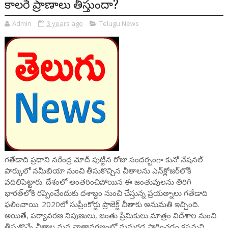
కాలరే ప్రాణాలు తీస్తుందా?
Admin
3 years ago
Telugu News
గతేడాది ప్రధాని నరేంద్ర మోదీ పుట్టిన రోజు సందర్భంగా కునో నేషనల్
పార్కులో నమీబియా నుంచి తీసుకొచ్చిన చీతాలను ఎన్‌క్లోజర్‌లోకి
వదిలిపెట్టారు. దేశంలో అంతరించిపోయిన ఈ జంతువులను తిరిగి
భారత్‌లోకి రప్పించేందుకు దశాబ్దం నుంచి చేస్తున్న ప్రయత్నాలు గతేడాది
ఫలించాయి. 2020లో సుప్రీంకోర్టు ప్రాజెక్ట్ చీతాకు అనుమతి ఇచ్చింది.
అయితే, పర్యావరణ నిపుణులు, జంతు ప్రేమికులు మాత్రం విదేశాల నుంచి
తీసుకొచ్చే చీతాల మన వాతావరణంలో మనుగడ సాగించడం కష్టమని