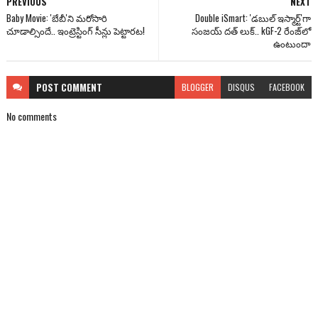
PREVIOUS
NEXT
Baby Movie: 'బేబీ'ని మరోసారి
Double iSmart: 'డబుల్ ఇస్మార్ట్‌'గా
చూడాల్సిందే.. ఇంట్రెస్టింగ్ సీన్లు పెట్టారట!
సంజయ్ దత్ లుక్.. kGF-2 రేంజ్‌లో
ఉంటుందా
POST
COMMENT
BLOGGER
DISQUS
FACEBOOK
No comments