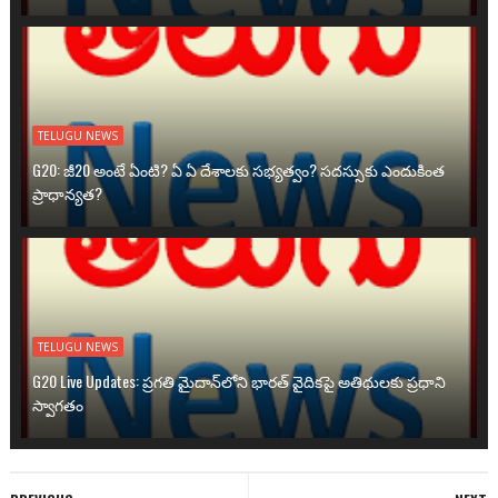
TELUGU NEWS
G20: జీ20 అంటే ఏంటి? ఏ ఏ దేశాలకు సభ్యత్వం? సదస్సుకు ఎందుకింత
ప్రాధాన్యత?
TELUGU NEWS
G20 Live Updates: ప్రగతి మైదాన్‌లోని భారత్ వైదికపై అతిథులకు ప్రధాని
స్వాగతం