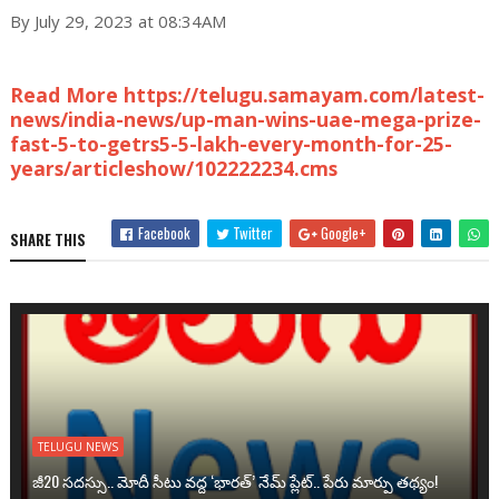
By July 29, 2023 at 08:34AM
Read More https://telugu.samayam.com/latest-
news/india-news/up-man-wins-uae-mega-prize-
fast-5-to-getrs5-5-lakh-every-month-for-25-
years/articleshow/102222234.cms
Facebook
Twitter
Google+
SHARE THIS
TELUGU NEWS
జీ20 సదస్సు.. మోదీ సీటు వద్ద ‘భారత్’ నేమ్ ప్లేట్‌.. పేరు మార్పు తథ్యం!