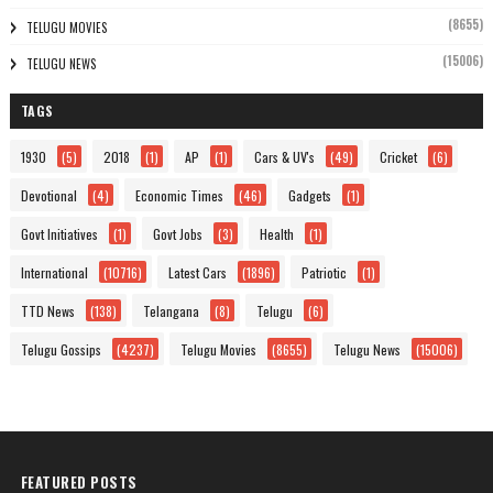
(8655)
TELUGU MOVIES
(15006)
TELUGU NEWS
TAGS
1930
(5)
2018
(1)
AP
(1)
Cars & UV's
(49)
Cricket
(6)
Devotional
(4)
Economic Times
(46)
Gadgets
(1)
Govt Initiatives
(1)
Govt Jobs
(3)
Health
(1)
International
(10716)
Latest Cars
(1896)
Patriotic
(1)
TTD News
(138)
Telangana
(8)
Telugu
(6)
Telugu Gossips
(4237)
Telugu Movies
(8655)
Telugu News
(15006)
FEATURED POSTS