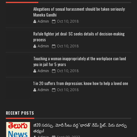
Allegations of sexual harassment should be taken seriously:
Maneka Gandhi
Admin
Oct 10, 2018
Rafale fighter jet deal: SC seeks details of decision-making
process
Admin
Oct 10, 2018
Touching a woman inappropriately at the workplace can land
you in jail for 5 years
Admin
Oct 10, 2018
1 in 20 suffers from depression; know how to help a loved one
Admin
Oct 10, 2018
RECENT POSTS
జీ20 సదస్సు.. మోదీ సీటు వద్ద ‘భారత్’ నేమ్ ప్లేట్‌.. పేరు మార్పు
తథ్యం!