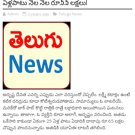
ఏళ్లపాటు నెల నెల రూ.5.5 లక్షలు!
Admin
3 years ago
Telugu News
అదృష్ట దేవత ఎవర్ని ఎప్పుడు ఎలా వరిస్తుందో చెప్పలేం. లక్ష్మీ కటాక్షం ఉంటే
కటిక దరిద్రుడు కూడా కోటీశ్వరుడపోతాడు. సామాన్యులు ఓ లాటరీయే..
మరికేదో జాక్ పాట్ కొట్టి రాత్రికి రాత్రే లక్షాధికారి అయిపోయిన ఘటనలు
ఉన్నాయి. తాజాగా, ఓ వ్యక్తిని కూడా అలాగే, అదృష్టం వరించింది. అతడు
ఒకేసారి కాకుండా ఏకంగా 25 ఏళ్ల పాటు ఏడాదికి దాదాపు రూ.65 లక్షల
చొప్పున పొందనున్నాడు. అతడికి యూఏఈ లాటరీ తగిలింది.