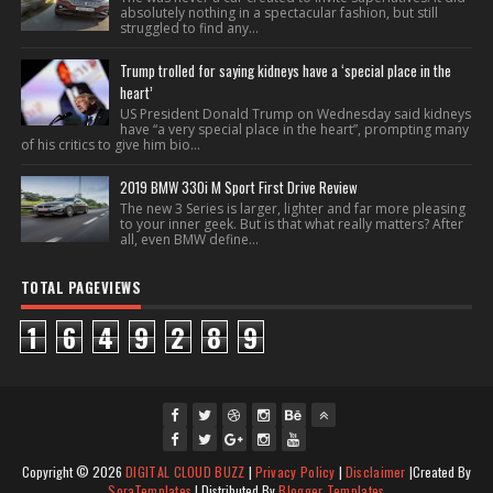
absolutely nothing in a spectacular fashion, but still
struggled to find any...
Trump trolled for saying kidneys have a ‘special place in the
heart’
US President Donald Trump on Wednesday said kidneys
have “a very special place in the heart”, prompting many
of his critics to give him bio...
2019 BMW 330i M Sport First Drive Review
The new 3 Series is larger, lighter and far more pleasing
to your inner geek. But is that what really matters? After
all, even BMW define...
TOTAL PAGEVIEWS
1
6
4
9
2
8
9
fac
twi
gpl
ins
you
Copyright ©
2026
DIGITAL CLOUD BUZZ
|
Privacy Policy
|
Disclaimer
|Created By
ebo
tte
us
J
tag
tub
SoraTemplates
| Distributed By
Blogger Templates