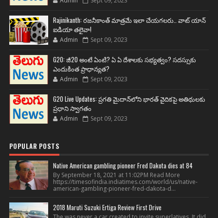
Admin
Sept 09, 2023
Rajinikanth: రజనీకాంత్ మాత్రమే ఇలా చేయగలరు.. వాట్ యాన్
ఐడియా తలైవా!
Admin
Sept 09, 2023
G20: జీ20 అంటే ఏంటి? ఏ ఏ దేశాలకు సభ్యత్వం? సదస్సుకు
ఎందుకింత ప్రాధాన్యత?
Admin
Sept 09, 2023
G20 Live Updates: ప్రగతి మైదాన్‌లోని భారత్ వైదికపై అతిథులకు
ప్రధాని స్వాగతం
Admin
Sept 09, 2023
POPULAR POSTS
Native American gambling pioneer Fred Dakota dies at 84
By September 18, 2021 at 11:02PM Read More
https://timesofindia.indiatimes.com/world/us/native-
american-gambling-pioneer-fred-dakota-d...
2018 Maruti Suzuki Ertiga Review First Drive
The was never a car created to invite superlatives. It did