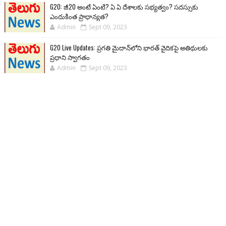
G20: జీ20 అంటే ఏంటి? ఏ ఏ దేశాలకు సభ్యత్వం? సదస్సుకు
ఎందుకింత ప్రాధాన్యత?
Admin
Sept 09, 2023
G20 Live Updates: ప్రగతి మైదాన్‌లోని భారత్ వైదికపై అతిథులకు
ప్రధాని స్వాగతం
Admin
Sept 09, 2023