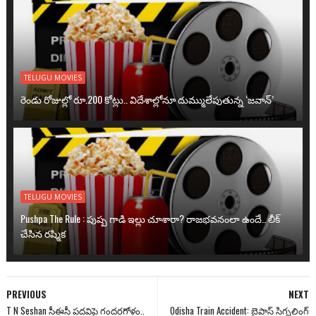
TELUGU MOVIES
రెండు రోజుల్లో రూ.200 కోట్లు.. విదేశాల్లోనూ దుమ్ములేపుతున్న ‘జవాన్’
TELUGU MOVIES
Pushpa The Rule : పుష్ప గాడి ఇల్లు చూశారా? రాజభవనంలా ఉందే.. లీక్
చేసిన రష్మిక
PREVIOUS
NEXT
T N Seshan సీఈసీ పదవిపై గందరగోళం..
Odisha Train Accident: బైపాస్ సిగ్నలింగ్