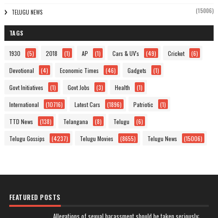
(15006)
TELUGU NEWS
TAGS
1930
(5)
2018
(1)
AP
(1)
Cars & UV's
(49)
Cricket
(6)
Devotional
(4)
Economic Times
(46)
Gadgets
(1)
Govt Initiatives
(1)
Govt Jobs
(3)
Health
(1)
International
(10716)
Latest Cars
(1896)
Patriotic
(1)
TTD News
(138)
Telangana
(8)
Telugu
(6)
Telugu Gossips
(4237)
Telugu Movies
(8655)
Telugu News
(15006)
FEATURED POSTS
Allegations of sexual harassment should be taken seriously: