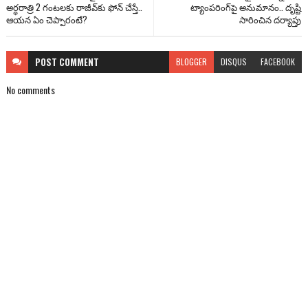
అర్ధరాత్రి 2 గంటలకు రాజీవ్‌కు ఫోన్ చేస్తే..
ట్యాంపరింగ్‌‌పై అనుమానం.. దృష్టి
ఆయన ఏం చెప్పారంటే?
సారించిన దర్యాప్తు
POST
COMMENT
BLOGGER
DISQUS
FACEBOOK
No comments