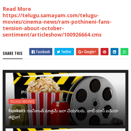
Read More
https://telugu.samayam.com/telugu-
movies/cinema-news/ram-pothineni-fans-
tension-about-october-
sentiment/articleshow/100926664.cms
Facebook
Twitter
Google+
SHARE THIS
TELUGU MOVIES
Rajinikanth: రజనీకాంత్ మాత్రమే ఇలా చేయగలరు.. వాట్ యాన్ ఐడియా
తలైవా!