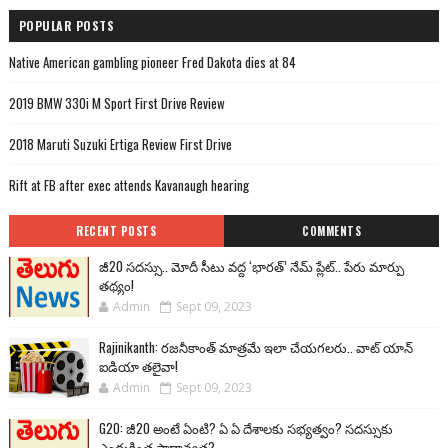
POPULAR POSTS
Native American gambling pioneer Fred Dakota dies at 84
2019 BMW 330i M Sport First Drive Review
2018 Maruti Suzuki Ertiga Review First Drive
Rift at FB after exec attends Kavanaugh hearing
RECENT POSTS
COMMENTS
జీ20 సదస్సు.. మోదీ సీటు వద్ద ‘భారత్’ నేమ్ ప్లేట్‌.. పేరు మార్పు
తథ్యం!
Admin
Sept 09, 2023
Rajinikanth: రజనీకాంత్ మాత్రమే ఇలా చేయగలరు.. వాట్ యాన్
ఐడియా తలైవా!
Admin
Sept 09, 2023
G20: జీ20 అంటే ఏంటి? ఏ ఏ దేశాలకు సభ్యత్వం? సదస్సుకు
ఎందుకింత ప్రాధాన్యత?