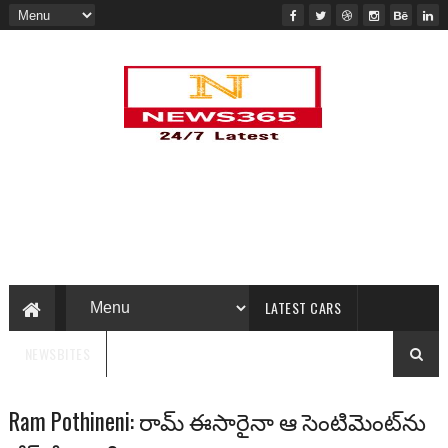
LATEST CARS
NEWSBITES
Ram Pothineni: రామ్ ఈసారైనా ఆ సెంటిమెంట్‌ను