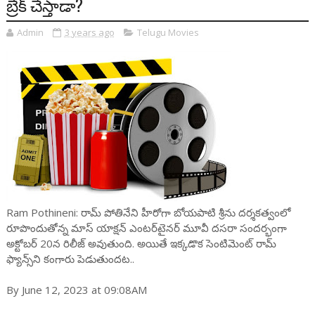
బ్రేక్ చేస్తాడా?
Admin
3 years ago
Telugu Movies
Ram Pothineni: రామ్ పోతినేని హీరోగా బోయపాటి శ్రీను దర్శకత్వంలో
రూపొందుతోన్న మాస్ యాక్షన్ ఎంటర్‌టైనర్ మూవీ దసరా సందర్భంగా
అక్టోబర్ 20న రిలీజ్ అవుతుంది. అయితే ఇక్కడొక సెంటిమెంట్ రామ్
ఫ్యాన్స్‌ని కంగారు పెడుతుందట..
By June 12, 2023 at 09:08AM