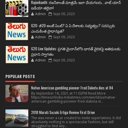
Rajinikanth: రజనీకాంత్ మాత్రమే ఇలా చేయగలరు.. వాట్ యాన్
ఐడియా తలైవా!
Admin
Sept 09, 2023
G20: జీ20 అంటే ఏంటి? ఏ ఏ దేశాలకు సభ్యత్వం? సదస్సుకు
ఎందుకింత ప్రాధాన్యత?
Admin
Sept 09, 2023
G20 Live Updates: ప్రగతి మైదాన్‌లోని భారత్ వైదికపై అతిథులకు
ప్రధాని స్వాగతం
Admin
Sept 09, 2023
POPULAR POSTS
Native American gambling pioneer Fred Dakota dies at 84
By September 18, 2021 at 11:02PM Read More
https://timesofindia.indiatimes.com/world/us/native-
american-gambling-pioneer-fred-dakota-d...
2018 Maruti Suzuki Ertiga Review First Drive
The was never a car created to invite superlatives. It did
absolutely nothing in a spectacular fashion, but still
struggled to find any...