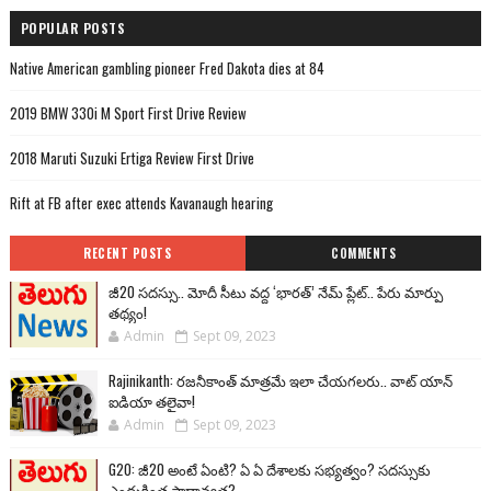
POPULAR POSTS
Native American gambling pioneer Fred Dakota dies at 84
2019 BMW 330i M Sport First Drive Review
2018 Maruti Suzuki Ertiga Review First Drive
Rift at FB after exec attends Kavanaugh hearing
RECENT POSTS
COMMENTS
జీ20 సదస్సు.. మోదీ సీటు వద్ద ‘భారత్’ నేమ్ ప్లేట్‌.. పేరు మార్పు
తథ్యం!
Admin
Sept 09, 2023
Rajinikanth: రజనీకాంత్ మాత్రమే ఇలా చేయగలరు.. వాట్ యాన్
ఐడియా తలైవా!
Admin
Sept 09, 2023
G20: జీ20 అంటే ఏంటి? ఏ ఏ దేశాలకు సభ్యత్వం? సదస్సుకు
ఎందుకింత ప్రాధాన్యత?