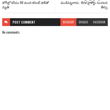
బోగీల్లో కనీసం 40 మంది కరెంట్ షాక్‌తో
ముడిపెట్టరాదు.. కేరళ హైకోర్టు సంచలన
మృతి
తీర్పు
POST
COMMENT
BLOGGER
DISQUS
FACEBOOK
No comments