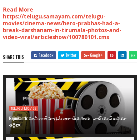
Read More
https://telugu.samayam.com/telugu-
movies/cinema-news/hero-prabhas-had-a-
break-darshanam-in-tirumala-photos-and-
video-viral/articleshow/100780101.cms
Facebook
Twitter
Google+
SHARE THIS
TELUGU MOVIES
Rajinikanth: రజనీకాంత్ మాత్రమే ఇలా చేయగలరు.. వాట్ యాన్ ఐడియా
తలైవా!