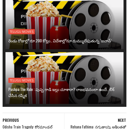
TELUGU MOVIES
రెండు రోజుల్లో రూ.200 కోట్లు.. విదేశాల్లోనూ దుమ్ములేపుతున్న ‘జవాన్’
TELUGU MOVIES
Pushpa The Rule : పుష్ప గాడి ఇల్లు చూశారా? రాజభవనంలా ఉందే.. లీక్
చేసిన రష్మిక
PREVIOUS
NEXT
Odisha Train Tragedy: కోరమాండల్
Rehana Fathima: నగ్నత్వాన్ని అశ్లీలతతో