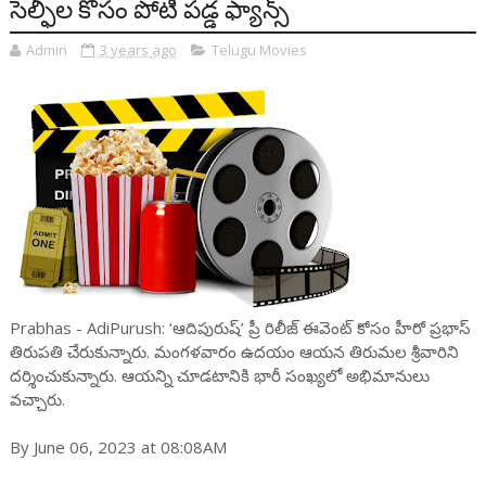
సెల్ఫీల కోసం పోటీ పడ్డ ఫ్యాన్స్
Admin
3 years ago
Telugu Movies
Prabhas - AdiPurush: ‘ఆదిపురుష్’ ప్రీ రిలీజ్ ఈవెంట్ కోసం హీరో ప్ర‌భాస్
తిరుప‌తి చేరుకున్నారు. మంగ‌ళ‌వారం ఉద‌యం ఆయ‌న తిరుమ‌ల శ్రీవారిని
ద‌ర్శించుకున్నారు. ఆయ‌న్ని చూడ‌టానికి భారీ సంఖ్య‌లో అభిమానులు
వ‌చ్చారు.
By June 06, 2023 at 08:08AM