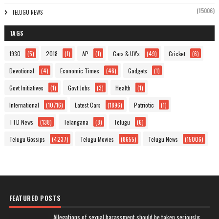
(15006)
TELUGU NEWS
TAGS
1930
(5)
2018
(1)
AP
(1)
Cars & UV's
(49)
Cricket
(6)
Devotional
(4)
Economic Times
(46)
Gadgets
(1)
Govt Initiatives
(1)
Govt Jobs
(3)
Health
(1)
International
(10716)
Latest Cars
(1896)
Patriotic
(1)
TTD News
(138)
Telangana
(8)
Telugu
(6)
Telugu Gossips
(4237)
Telugu Movies
(8655)
Telugu News
(15006)
FEATURED POSTS
Allegations of sexual harassment should be taken seriously: