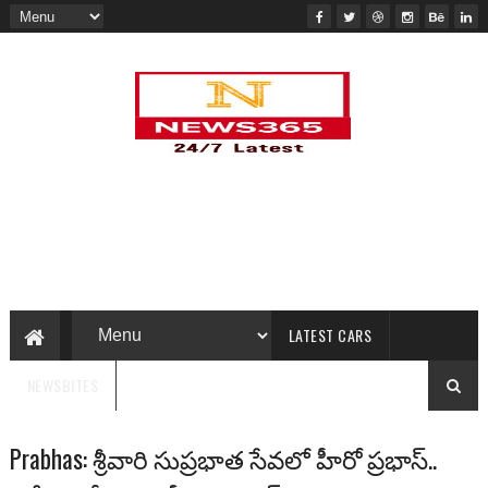
LATEST CARS
NEWSBITES
Prabhas: శ్రీవారి‌ సుప్రభాత సేవలో హీరో ప్రభాస్..