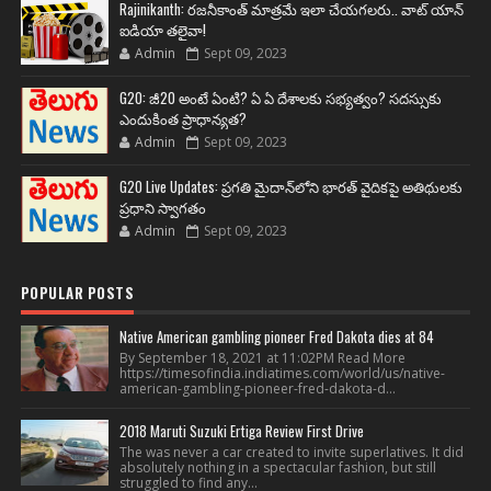
Rajinikanth: రజనీకాంత్ మాత్రమే ఇలా చేయగలరు.. వాట్ యాన్
ఐడియా తలైవా!
Admin
Sept 09, 2023
G20: జీ20 అంటే ఏంటి? ఏ ఏ దేశాలకు సభ్యత్వం? సదస్సుకు
ఎందుకింత ప్రాధాన్యత?
Admin
Sept 09, 2023
G20 Live Updates: ప్రగతి మైదాన్‌లోని భారత్ వైదికపై అతిథులకు
ప్రధాని స్వాగతం
Admin
Sept 09, 2023
POPULAR POSTS
Native American gambling pioneer Fred Dakota dies at 84
By September 18, 2021 at 11:02PM Read More
https://timesofindia.indiatimes.com/world/us/native-
american-gambling-pioneer-fred-dakota-d...
2018 Maruti Suzuki Ertiga Review First Drive
The was never a car created to invite superlatives. It did
absolutely nothing in a spectacular fashion, but still
struggled to find any...