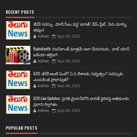
RECENT POSTS
జీ20 సదస్సు.. మోదీ సీటు వద్ద ‘భారత్’ నేమ్ ప్లేట్‌.. పేరు మార్పు
తథ్యం!
Admin
Sept 09, 2023
Rajinikanth: రజనీకాంత్ మాత్రమే ఇలా చేయగలరు.. వాట్ యాన్
ఐడియా తలైవా!
Admin
Sept 09, 2023
G20: జీ20 అంటే ఏంటి? ఏ ఏ దేశాలకు సభ్యత్వం? సదస్సుకు
ఎందుకింత ప్రాధాన్యత?
Admin
Sept 09, 2023
G20 Live Updates: ప్రగతి మైదాన్‌లోని భారత్ వైదికపై అతిథులకు
ప్రధాని స్వాగతం
Admin
Sept 09, 2023
POPULAR POSTS