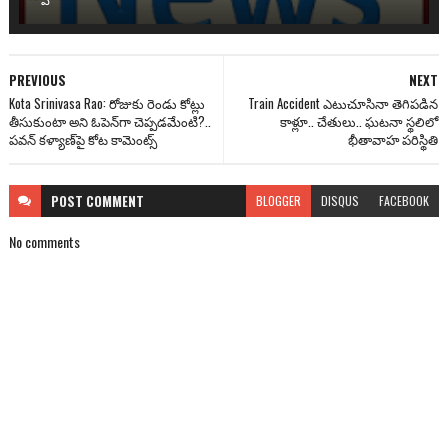
PREVIOUS
NEXT
Kota Srinivasa Rao: రోజుకు రెండు కోట్లు
Train Accident ఎటుచూసినా తెగిపడిన
తీసుకుంటా అని ఓపెన్‌గా చెప్పడ‌మేంటి?..
కాళ్లూ.. చేతులు.. ఘటనా స్థలిలో
ప‌వ‌న్ క‌ళ్యాణ్‌పై కోట కామెంట్స్‌
భీతావాహ పరిస్థితి
POST
COMMENT
BLOGGER
DISQUS
FACEBOOK
No comments