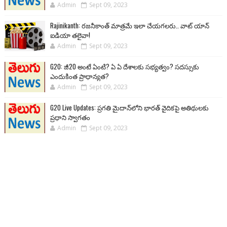
Admin
Sept 09, 2023
Rajinikanth: రజనీకాంత్ మాత్రమే ఇలా చేయగలరు.. వాట్ యాన్
ఐడియా తలైవా!
Admin
Sept 09, 2023
G20: జీ20 అంటే ఏంటి? ఏ ఏ దేశాలకు సభ్యత్వం? సదస్సుకు
ఎందుకింత ప్రాధాన్యత?
Admin
Sept 09, 2023
G20 Live Updates: ప్రగతి మైదాన్‌లోని భారత్ వైదికపై అతిథులకు
ప్రధాని స్వాగతం
Admin
Sept 09, 2023