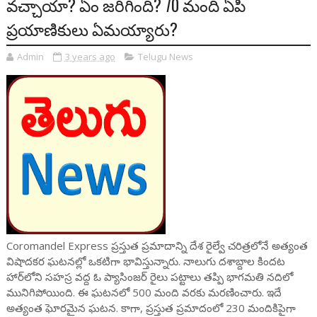
వచ్చాయా? ఏం జరిగింది? 70 మంది ఏపీ
ప్రయాణికులు ఏమయ్యారు?
Admin
3 years ago
Telugu News
Coromandel Express ప్రస్తుత ప్రమాదాన్ని దేశ రైల్వే చరిత్రలోనే అత్యంత
విషాదకర ఘటనల్లో ఒకటిగా భావిస్తున్నారు. నాలుగు దశాబ్దాల కిందట
హార్‌లోని సహస్ర వద్ద ఓ ప్యాసింజర్‌ రైలు పట్టాలు తప్పి భాగమతి నదిలో
మునిగిపోయింది. ఈ ఘటనలో 500 మంది వరకు మరణించారు. ఇదే
అత్యంత ఘోరమైన ఘటన. కాగా, ప్రస్తుత ప్రమాదంలో 230 మందికిపైగా