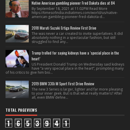
Native American gambling pioneer Fred Dakota dies at 84
By September 18, 2021 at 11:02PM Read More
https://timesofindia.indiatimes.com/world/us/native-
american-gambling-pioneer-fred-dakota-d...
2018 Maruti Suzuki Ertiga Review First Drive
The was never a car created to invite superlatives. It did
absolutely nothing in a spectacular fashion, but still
struggled to find any...
Trump trolled for saying kidneys have a ‘special place in the
heart’
US President Donald Trump on Wednesday said kidneys
have “a very special place in the heart”, prompting many
of his critics to give him bio...
2019 BMW 330i M Sport First Drive Review
The new 3 Series is larger, lighter and far more pleasing
to your inner geek. But is that what really matters? After
all, even BMW define...
TOTAL PAGEVIEWS
1
6
5
3
9
4
1