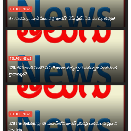
TELUGU NEWS
జీ20 సదస్సు.. మోదీ సీటు వద్ద ‘భారత్’ నేమ్ ప్లేట్‌.. పేరు మార్పు తథ్యం!
TELUGU NEWS
G20: జీ20 అంటే ఏంటి? ఏ ఏ దేశాలకు సభ్యత్వం? సదస్సుకు ఎందుకింత
ప్రాధాన్యత?
TELUGU NEWS
G20 Live Updates: ప్రగతి మైదాన్‌లోని భారత్ వైదికపై అతిథులకు ప్రధాని
స్వాగతం