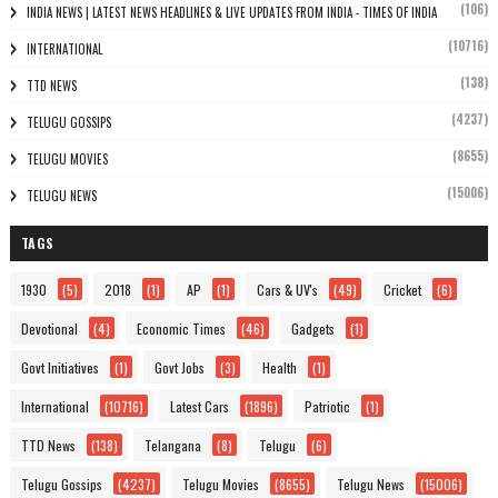
(106)
INDIA NEWS | LATEST NEWS HEADLINES & LIVE UPDATES FROM INDIA - TIMES OF INDIA
(10716)
INTERNATIONAL
(138)
TTD NEWS
(4237)
TELUGU GOSSIPS
(8655)
TELUGU MOVIES
(15006)
TELUGU NEWS
TAGS
1930
(5)
2018
(1)
AP
(1)
Cars & UV's
(49)
Cricket
(6)
Devotional
(4)
Economic Times
(46)
Gadgets
(1)
Govt Initiatives
(1)
Govt Jobs
(3)
Health
(1)
International
(10716)
Latest Cars
(1896)
Patriotic
(1)
TTD News
(138)
Telangana
(8)
Telugu
(6)
Telugu Gossips
(4237)
Telugu Movies
(8655)
Telugu News
(15006)