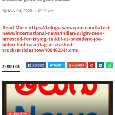
By May 24, 2023 at 09:01AM
Read More https://telugu.samayam.com/latest-
news/international-news/indian-origin-teen-
arrested-for-trying-to-kill-us-president-joe-
biden-had-nazi-flag-in-crashed-
truck/articleshow/100462341.cms
Facebook
Twitter
Google+
SHARE THIS
TELUGU NEWS