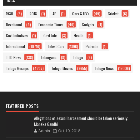
TAGS
1930
(5)
2018
(1)
AP
(1)
Cars & UV's
(49)
Cricket
(6)
Devotional
(4)
Economic Times
(46)
Gadgets
(1)
Govt Initiatives
(1)
Govt Jobs
(3)
Health
(1)
International
(10716)
Latest Cars
(1896)
Patriotic
(1)
TTD News
(138)
Telangana
(8)
Telugu
(6)
Telugu Gossips
(4237)
Telugu Movies
(8655)
Telugu News
(15006)
FEATURED POSTS
Allegations of sexual harassment should be taken seriously:
Maneka Gandhi
Admin
Oct 10, 2018