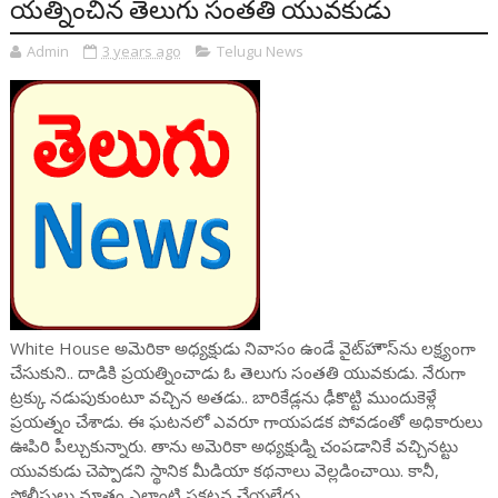
యత్నించిన తెలుగు సంతతి యువకుడు
Admin
3 years ago
Telugu News
White House అమెరికా అధ్యక్షుడు నివాసం ఉండే వైట్‌హౌస్‌ను లక్ష్యంగా
చేసుకుని.. దాడికి ప్రయత్నించాడు ఓ తెలుగు సంతతి యువకుడు. నేరుగా
ట్రక్కు నడుపుకుంటూ వచ్చిన అతడు.. బారికేడ్లను ఢీకొట్టి ముందుకెళ్లే
ప్రయత్నం చేశాడు. ఈ ఘటనలో ఎవరూ గాయపడక పోవడంతో అధికారులు
ఊపిరి పీల్చుకున్నారు. తాను అమెరికా అధ్యక్షుడ్ని చంపడానికే వచ్చినట్టు
యువకుడు చెప్పాడని స్థానిక మీడియా కథనాలు వెల్లడించాయి. కానీ,
పోలీసులు మాత్రం ఎలాంటి ప్రకటన చేయలేదు.