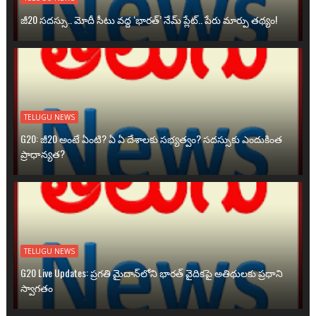
జీ20 సదస్సు.. మోదీ సీటు వద్ద ‘భారత్’ నేమ్ ప్లేట్‌.. పేరు మార్పు తథ్యం!
TELUGU NEWS
G20: జీ20 అంటే ఏంటి? ఏ ఏ దేశాలకు సభ్యత్వం? సదస్సుకు ఎందుకింత
ప్రాధాన్యత?
TELUGU NEWS
G20 Live Updates: ప్రగతి మైదాన్‌లోని భారత్ వైదికపై అతిథులకు ప్రధాని
స్వాగతం