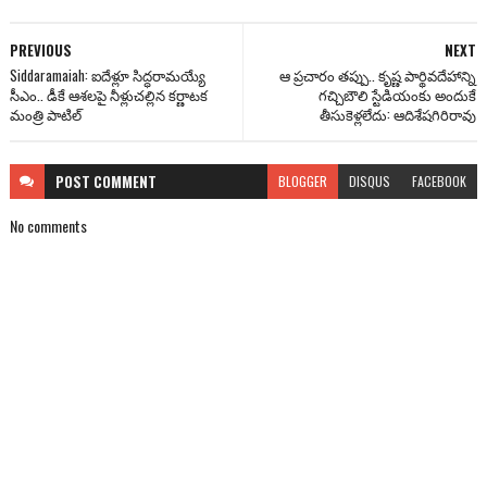
PREVIOUS
NEXT
Siddaramaiah: ఐదేళ్లూ సిద్ధరామయ్యే
ఆ ప్రచారం తప్పు.. కృష్ణ పార్థివదేహాన్ని
సీఎం.. డీకే ఆశలపై నీళ్లుచల్లిన కర్ణాటక
గచ్చిబౌలి స్టేడియంకు అందుకే
మంత్రి పాటిల్
తీసుకెళ్లలేదు: ఆదిశేషగిరిరావు
POST
COMMENT
BLOGGER
DISQUS
FACEBOOK
No comments