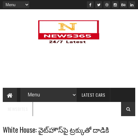
LATEST CARS
NEWSBITES
White House: వైట్‌హౌస్‌పై ట్రక్కుతో దాడికి