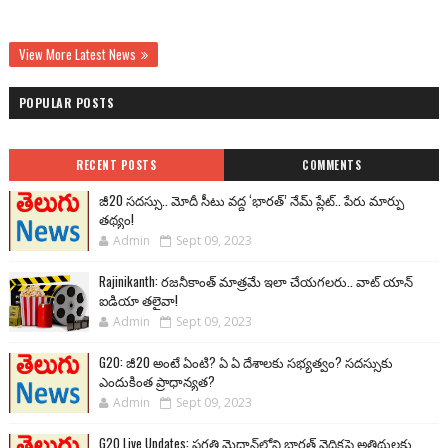
View More Latest News
POPULAR POSTS
RECENT POSTS
COMMENTS
జీ20 సదస్సు.. మోదీ సీటు వద్ద ‘భారత్’ నేమ్ ప్లేట్‌.. పేరు మార్పు
తథ్యం!
Admin
Sept 09, 2023
Rajinikanth: రజనీకాంత్ మాత్రమే ఇలా చేయగలరు.. వాట్ యాన్
ఐడియా తలైవా!
Admin
Sept 09, 2023
G20: జీ20 అంటే ఏంటి? ఏ ఏ దేశాలకు సభ్యత్వం? సదస్సుకు
ఎందుకింత ప్రాధాన్యత?
Admin
Sept 09, 2023
G20 Live Updates: ప్రగతి మైదాన్‌లోని భారత్ వైదికపై అతిథులకు