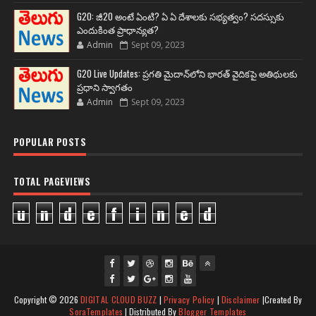
G20: జీ20 అంటే ఏంటి? ఏ ఏ దేశాలకు సభ్యత్వం? సదస్సుకు
ఎందుకింత ప్రాధాన్యత?
Admin
Sept 09, 2023
G20 Live Updates: ప్రగతి మైదాన్‌లోని భారత్ వైదికపై అతిథులకు
ప్రధాని స్వాగతం
Admin
Sept 09, 2023
POPULAR POSTS
TOTAL PAGEVIEWS
u
n
d
e
f
i
n
e
d
fac
twi
gpl
ins
you
Copyright ©
2026
DIGITAL CLOUD BUZZ
|
Privacy Policy
|
Disclaimer
|Created By
ebo
tte
us
J
tag
tub
SoraTemplates
| Distributed By
Blogger Templates