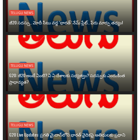
TELUGU NEWS
జీ20 సదస్సు.. మోదీ సీటు వద్ద ‘భారత్’ నేమ్ ప్లేట్‌.. పేరు మార్పు తథ్యం!
TELUGU NEWS
G20: జీ20 అంటే ఏంటి? ఏ ఏ దేశాలకు సభ్యత్వం? సదస్సుకు ఎందుకింత
ప్రాధాన్యత?
TELUGU NEWS
G20 Live Updates: ప్రగతి మైదాన్‌లోని భారత్ వైదికపై అతిథులకు ప్రధాని