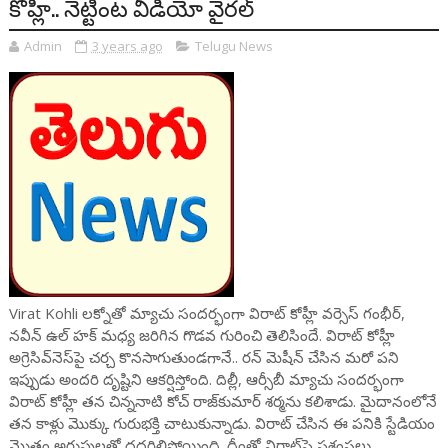
కోహ్లీ.. నెట్టింట వీడియో వైరల్
Admin
3 years ago
Telugu News
Virat Kohli లక్నోతో మ్యాచు సందర్భంగా విరాట్ కోహ్లీ వర్సెస్ గంభీర్,
నవీన్ ఉల్ హక్ మధ్య జరిగిన గొడవ గురించి తెలిసిందే. విరాట్ కోహ్లీ
అగ్రెసివ్‌నెస్‌పై చర్చ కొనసాగుతుండగానే.. రన్ మెషీన్ చేసిన మరో పని
ఇప్పుడు అందరి దృష్టిని ఆకర్షిస్తోంది. దిల్లీ, ఆర్సీబీ మ్యాచు సందర్భంగా
విరాట్ కోహ్లీ తన చిన్ననాటి కోచ్ రాజ్‌కుమార్ శర్మను కలిశాడు. మైదానంలోనే
తన కాళ్లు మొక్కు గురుభక్తి చాటుకున్నాడు. విరాట్ చేసిన ఈ పనికి స్టేడియం
మొత్తం అరుపులతో దద్దరిల్లిపోయింది. దీంతో విరాట్‌పై ప్రశంసలు