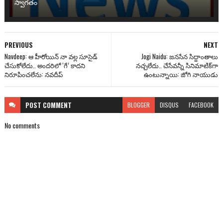
స్వాగతం
PREVIOUS
NEXT
Navdeep: ఆ హీరోయిన్ నా వల్ల సూసైడ్
Jogi Naidu: జనసేన సిద్దాంతాలు
చేసుకోలేదు.. అంద‌రిలో ‘గే’ కాదని
నచ్చలేదు.. చేసేవన్నీ సినిమాటిక్‌గా
నిరూపించలేను: న‌వ‌దీప్‌
ఉంటున్నాయి: జోగి నాయుడు
POST
COMMENT
BLOGGER
DISQUS
FACEBOOK
No comments