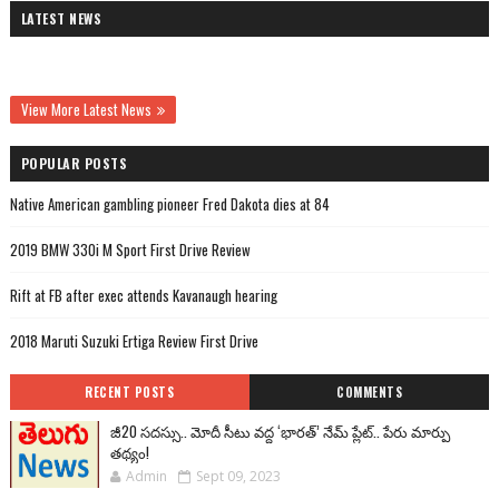
LATEST NEWS
View More Latest News
POPULAR POSTS
Native American gambling pioneer Fred Dakota dies at 84
2019 BMW 330i M Sport First Drive Review
Rift at FB after exec attends Kavanaugh hearing
2018 Maruti Suzuki Ertiga Review First Drive
RECENT POSTS
COMMENTS
జీ20 సదస్సు.. మోదీ సీటు వద్ద ‘భారత్’ నేమ్ ప్లేట్‌.. పేరు మార్పు
తథ్యం!
Admin
Sept 09, 2023