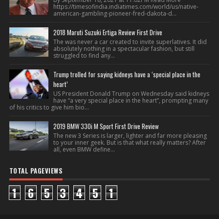
https://timesofindia.indiatimes.com/world/us/native-
american-gambling-pioneer-fred-dakota-d...
2018 Maruti Suzuki Ertiga Review First Drive
The was never a car created to invite superlatives. It did
absolutely nothing in a spectacular fashion, but still
struggled to find any...
Trump trolled for saying kidneys have a ‘special place in the
heart’
US President Donald Trump on Wednesday said kidneys
have “a very special place in the heart”, prompting many
of his critics to give him bio...
2019 BMW 330i M Sport First Drive Review
The new 3 Series is larger, lighter and far more pleasing
to your inner geek. But is that what really matters? After
all, even BMW define...
TOTAL PAGEVIEWS
1
6
5
3
4
5
1