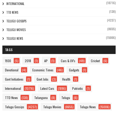
(10716)
INTERNATIONAL
(138)
TTD NEWS
(4237)
TELUGU GOSSIPS
(8655)
TELUGU MOVIES
(15006)
TELUGU NEWS
TAGS
1930
(5)
2018
(1)
AP
(1)
Cars & UV's
(49)
Cricket
(6)
Devotional
(4)
Economic Times
(46)
Gadgets
(1)
Govt Initiatives
(1)
Govt Jobs
(3)
Health
(1)
International
(10716)
Latest Cars
(1896)
Patriotic
(1)
TTD News
(138)
Telangana
(8)
Telugu
(6)
Telugu Gossips
(4237)
Telugu Movies
(8655)
Telugu News
(15006)