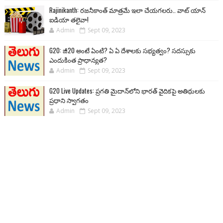
Rajinikanth: రజనీకాంత్ మాత్రమే ఇలా చేయగలరు.. వాట్ యాన్
ఐడియా తలైవా!
Admin
Sept 09, 2023
G20: జీ20 అంటే ఏంటి? ఏ ఏ దేశాలకు సభ్యత్వం? సదస్సుకు
ఎందుకింత ప్రాధాన్యత?
Admin
Sept 09, 2023
G20 Live Updates: ప్రగతి మైదాన్‌లోని భారత్ వైదికపై అతిథులకు
ప్రధాని స్వాగతం
Admin
Sept 09, 2023