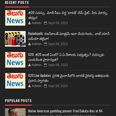
RECENT POSTS
జీ20 సదస్సు.. మోదీ సీటు వద్ద ‘భారత్’ నేమ్ ప్లేట్‌.. పేరు మార్పు
తథ్యం!
Admin
Sept 09, 2023
Rajinikanth: రజనీకాంత్ మాత్రమే ఇలా చేయగలరు.. వాట్ యాన్
ఐడియా తలైవా!
Admin
Sept 09, 2023
G20: జీ20 అంటే ఏంటి? ఏ ఏ దేశాలకు సభ్యత్వం? సదస్సుకు
ఎందుకింత ప్రాధాన్యత?
Admin
Sept 09, 2023
G20 Live Updates: ప్రగతి మైదాన్‌లోని భారత్ వైదికపై అతిథులకు
ప్రధాని స్వాగతం
Admin
Sept 09, 2023
POPULAR POSTS
Native American gambling pioneer Fred Dakota dies at 84
By September 18, 2021 at 11:02PM Read More