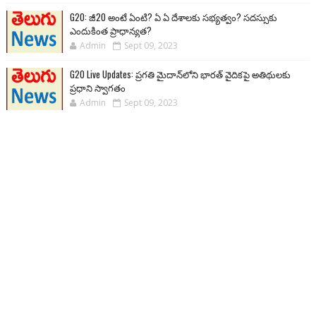
G20: జీ20 అంటే ఏంటి? ఏ ఏ దేశాలకు సభ్యత్వం? సదస్సుకు
ఎందుకింత ప్రాధాన్యత?
Admin
Sept 09, 2023
G20 Live Updates: ప్రగతి మైదాన్‌లోని భారత్ వైదికపై అతిథులకు
ప్రధాని స్వాగతం
Admin
Sept 09, 2023