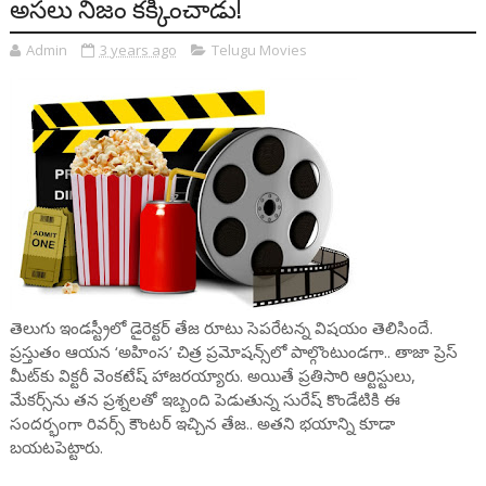
అసలు నిజం కక్కించాడు!
Admin
3 years ago
Telugu Movies
తెలుగు ఇండస్ట్రీలో డైరెక్టర్ తేజ రూటు సెపరేటన్న విషయం తెలిసిందే.
ప్రస్తుతం ఆయన ‘అహింస’ చిత్ర ప్రమోషన్స్‌లో పాల్గొంటుండగా.. తాజా ప్రెస్
మీట్‌కు విక్టరీ వెంకటేష్ హాజరయ్యారు. అయితే ప్రతిసారి ఆర్టిస్టులు,
మేకర్స్‌ను తన ప్రశ్నలతో ఇబ్బంది పెడుతున్న సురేష్ కొండేటికి ఈ
సందర్భంగా రివర్స్ కౌంటర్ ఇచ్చిన తేజ.. అతని భయాన్ని కూడా
బయటపెట్టారు.