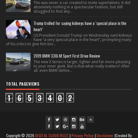
The was never a car created to invite superlatives. It did
absolutely nothing in a spectacular fashion, but still
struggled to find any...
Trump trolled for saying kidneys have a ‘special place in the
heart’
US President Donald Trump on Wednesday said kidneys
have “a very special place in the heart”, prompting many
of his critics to give him bio...
2019 BMW 330i M Sport First Drive Review
The new 3 Series is larger, lighter and far more pleasing
to your inner geek. But is that what really matters? After
all, even BMW define...
TOTAL PAGEVIEWS
1
6
5
3
4
0
2
fac
twi
gpl
ins
you
Copyright ©
2026
DIGITAL CLOUD BUZZ
|
Privacy Policy
|
Disclaimer
|Created By