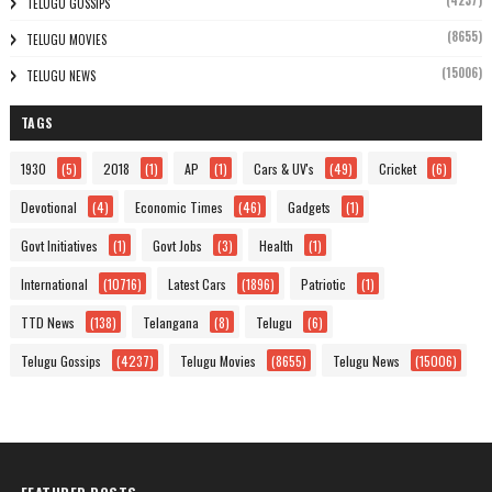
(4237)
TELUGU GOSSIPS
(8655)
TELUGU MOVIES
(15006)
TELUGU NEWS
TAGS
1930
(5)
2018
(1)
AP
(1)
Cars & UV's
(49)
Cricket
(6)
Devotional
(4)
Economic Times
(46)
Gadgets
(1)
Govt Initiatives
(1)
Govt Jobs
(3)
Health
(1)
International
(10716)
Latest Cars
(1896)
Patriotic
(1)
TTD News
(138)
Telangana
(8)
Telugu
(6)
Telugu Gossips
(4237)
Telugu Movies
(8655)
Telugu News
(15006)