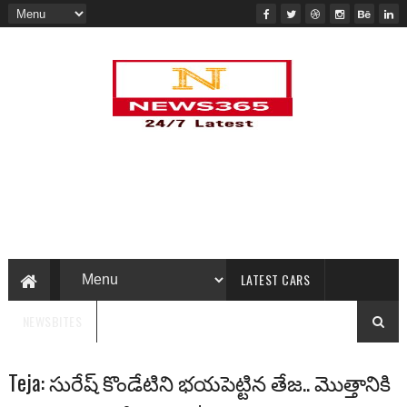
LATEST CARS
NEWSBITES
Teja: సురేష్ కొండేటిని భయపెట్టిన తేజ.. మొత్తానికి