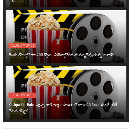
TELUGU MOVIES
రెండు రోజుల్లో రూ.200 కోట్లు.. విదేశాల్లోనూ దుమ్ములేపుతున్న ‘జవాన్’
TELUGU MOVIES
Pushpa The Rule : పుష్ప గాడి ఇల్లు చూశారా? రాజభవనంలా ఉందే.. లీక్
చేసిన రష్మిక