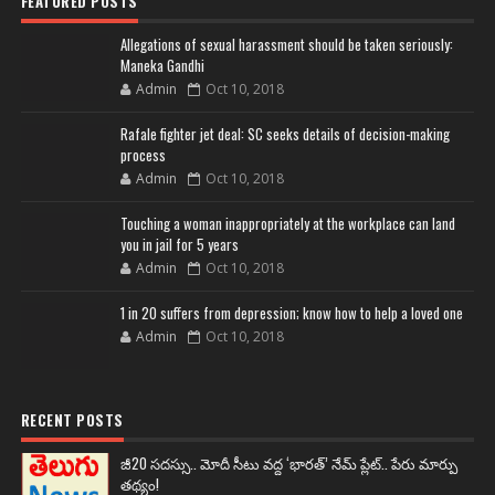
FEATURED POSTS
Allegations of sexual harassment should be taken seriously:
Maneka Gandhi
Admin
Oct 10, 2018
Rafale fighter jet deal: SC seeks details of decision-making
process
Admin
Oct 10, 2018
Touching a woman inappropriately at the workplace can land
you in jail for 5 years
Admin
Oct 10, 2018
1 in 20 suffers from depression; know how to help a loved one
Admin
Oct 10, 2018
RECENT POSTS
జీ20 సదస్సు.. మోదీ సీటు వద్ద ‘భారత్’ నేమ్ ప్లేట్‌.. పేరు మార్పు
తథ్యం!