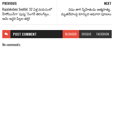
PREVIOUS
NEXT
Rajalakshmi Senthil: 32 ఏళ్ల వయసులో
విషం తాగి స్నేహితుడు ఆత్మహత్య..
హీరోయిన్‌గా ‘పుష్ప’ సింగర్ తెరంగేట్రం..
మృతదేహంపై కూర్చుని అఘోరా పూజలు
ఆమె ఇద్దరి పిల్లల తల్లి!
POST
COMMENT
BLOGGER
DISQUS
FACEBOOK
No comments