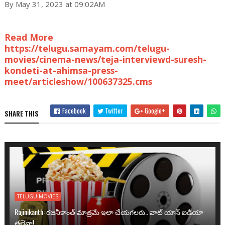
By May 31, 2023 at 09:02AM
Read More
https://telugu.samayam.com/telugu-
movies/cinema-news/teja-interviewd-suresh-
kondeti-at-ahimsa-press-
meet/articleshow/100637325.cms
Facebook
Twitter
Google+
SHARE THIS
TELUGU MOVIES
Rajinikanth: రజనీకాంత్ మాత్రమే ఇలా చేయగలరు.. వాట్ యాన్ ఐడియా
తలైవా!