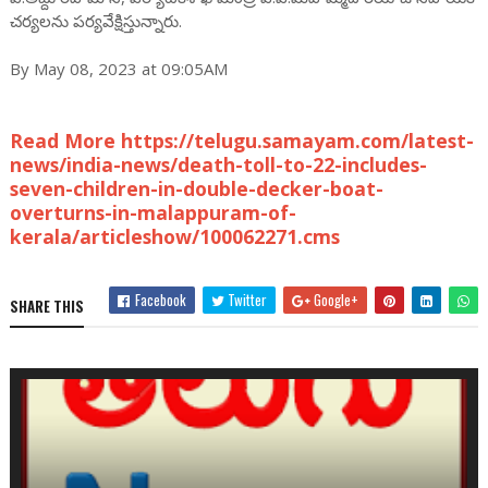
చర్యలను పర్యవేక్షిస్తున్నారు.
By May 08, 2023 at 09:05AM
Read More https://telugu.samayam.com/latest-
news/india-news/death-toll-to-22-includes-
seven-children-in-double-decker-boat-
overturns-in-malappuram-of-
kerala/articleshow/100062271.cms
Facebook
Twitter
Google+
SHARE THIS