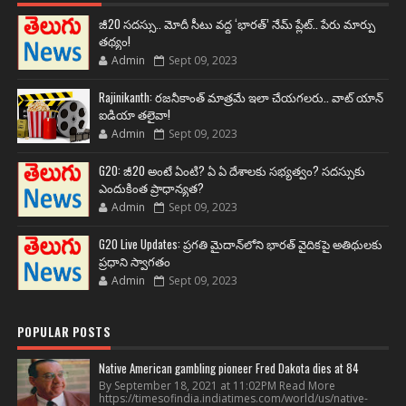
జీ20 సదస్సు.. మోదీ సీటు వద్ద ‘భారత్’ నేమ్ ప్లేట్‌.. పేరు మార్పు
తథ్యం!
Admin
Sept 09, 2023
Rajinikanth: రజనీకాంత్ మాత్రమే ఇలా చేయగలరు.. వాట్ యాన్
ఐడియా తలైవా!
Admin
Sept 09, 2023
G20: జీ20 అంటే ఏంటి? ఏ ఏ దేశాలకు సభ్యత్వం? సదస్సుకు
ఎందుకింత ప్రాధాన్యత?
Admin
Sept 09, 2023
G20 Live Updates: ప్రగతి మైదాన్‌లోని భారత్ వైదికపై అతిథులకు
ప్రధాని స్వాగతం
Admin
Sept 09, 2023
POPULAR POSTS
Native American gambling pioneer Fred Dakota dies at 84
By September 18, 2021 at 11:02PM Read More
https://timesofindia.indiatimes.com/world/us/native-