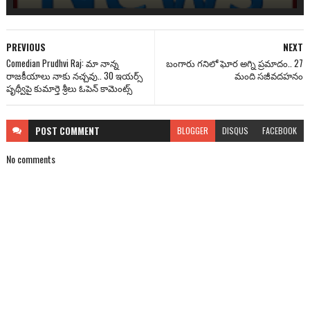
PREVIOUS
NEXT
Comedian Prudhvi Raj: మా నాన్న
బంగారు గనిలో ఘోర అగ్ని ప్రమాదం.. 27
రాజ‌కీయాలు నాకు న‌చ్చ‌వు.. 30 ఇయ‌ర్స్
మంది సజీవదహనం
పృథ్వీపై కుమార్తె శ్రీలు ఓపెన్ కామెంట్స్‌
POST
COMMENT
BLOGGER
DISQUS
FACEBOOK
No comments