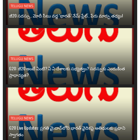
TELUGU NEWS
జీ20 సదస్సు.. మోదీ సీటు వద్ద ‘భారత్’ నేమ్ ప్లేట్‌.. పేరు మార్పు తథ్యం!
TELUGU NEWS
G20: జీ20 అంటే ఏంటి? ఏ ఏ దేశాలకు సభ్యత్వం? సదస్సుకు ఎందుకింత
ప్రాధాన్యత?
TELUGU NEWS
G20 Live Updates: ప్రగతి మైదాన్‌లోని భారత్ వైదికపై అతిథులకు ప్రధాని
స్వాగతం