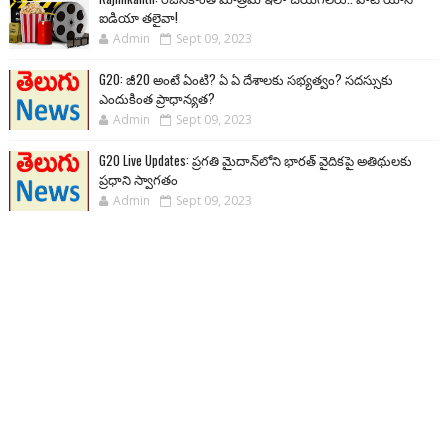
ఐడియా తలైవా!
Admin
Sept 09, 2023
G20: జీ20 అంటే ఏంటి? ఏ ఏ దేశాలకు సభ్యత్వం? సదస్సుకు
ఎందుకింత ప్రాధాన్యత?
Admin
Sept 09, 2023
G20 Live Updates: ప్రగతి మైదాన్‌లోని భారత్ వైదికపై అతిథులకు
ప్రధాని స్వాగతం
Admin
Sept 09, 2023