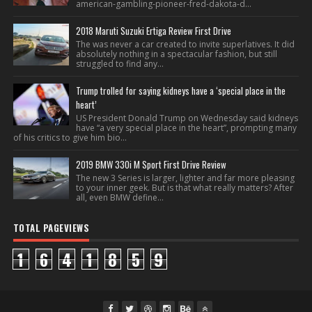
american-gambling-pioneer-fred-dakota-d...
2018 Maruti Suzuki Ertiga Review First Drive
The was never a car created to invite superlatives. It did
absolutely nothing in a spectacular fashion, but still
struggled to find any...
Trump trolled for saying kidneys have a ‘special place in the
heart’
US President Donald Trump on Wednesday said kidneys
have “a very special place in the heart”, prompting many
of his critics to give him bio...
2019 BMW 330i M Sport First Drive Review
The new 3 Series is larger, lighter and far more pleasing
to your inner geek. But is that what really matters? After
all, even BMW define...
TOTAL PAGEVIEWS
1
6
4
1
8
5
9