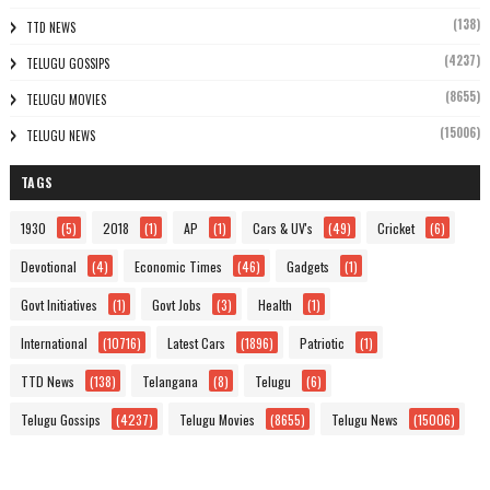
(138)
TTD NEWS
(4237)
TELUGU GOSSIPS
(8655)
TELUGU MOVIES
(15006)
TELUGU NEWS
TAGS
1930
(5)
2018
(1)
AP
(1)
Cars & UV's
(49)
Cricket
(6)
Devotional
(4)
Economic Times
(46)
Gadgets
(1)
Govt Initiatives
(1)
Govt Jobs
(3)
Health
(1)
International
(10716)
Latest Cars
(1896)
Patriotic
(1)
TTD News
(138)
Telangana
(8)
Telugu
(6)
Telugu Gossips
(4237)
Telugu Movies
(8655)
Telugu News
(15006)