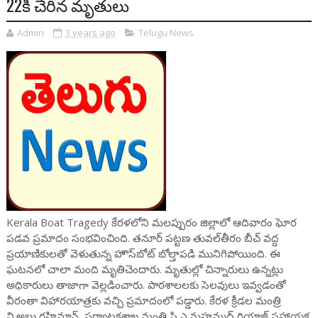
22కి చేరిన మృతులు
Admin
3 years ago
Telugu News
Kerala Boat Tragedy కేరళలోని మలప్పురం జిల్లాలో ఆదివారం ఘోర
పడవ ప్రమాదం సంభవించింది. తనూర్‌ పట్టణ తువల్‌తీరం బీచ్‌ వద్ద
ప్రయాణికులతో వెళుతున్న హౌస్‌బోట్‌ బోల్తాపడి మునిగిపోయింది. ఈ
ఘటనలో చాలా మంది మృతిచెందారు. మృతుల్లో చిన్నారులు ఉన్నట్లు
అధికారులు తాజాగా వెల్లడించారు. పాఠశాలలకు సెలవులు ఇవ్వడంతో
వీరంతా విహారయాత్రకు వచ్చి ప్రమాదంలో పడ్డారు. కేరళ క్రీడల మంత్రి
వి.అబ్దు రహిమాన్‌, పర్యాటకశాఖ మంత్రి పి.ఎ.మహమ్మద్‌ రియాజ్‌ సహాయక