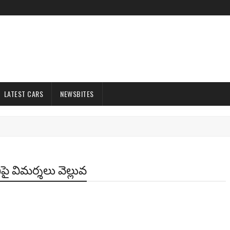
LATEST CARS
NEWSBITES
ిపై విమర్శలు వెల్లువ