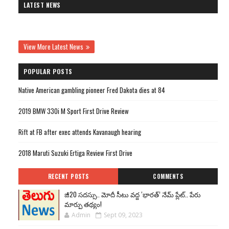
LATEST NEWS
View More Latest News
POPULAR POSTS
Native American gambling pioneer Fred Dakota dies at 84
2019 BMW 330i M Sport First Drive Review
Rift at FB after exec attends Kavanaugh hearing
2018 Maruti Suzuki Ertiga Review First Drive
RECENT POSTS
COMMENTS
జీ20 సదస్సు.. మోదీ సీటు వద్ద ‘భారత్’ నేమ్ ప్లేట్‌.. పేరు
మార్పు తథ్యం!
Admin
Sept 09, 2023