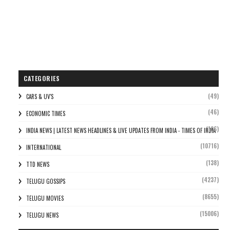
CATEGORIES
(49)
CARS & UV'S
(46)
ECONOMIC TIMES
(106)
INDIA NEWS | LATEST NEWS HEADLINES & LIVE UPDATES FROM INDIA - TIMES OF INDIA
(10716)
INTERNATIONAL
(138)
TTD NEWS
(4237)
TELUGU GOSSIPS
(8655)
TELUGU MOVIES
(15006)
TELUGU NEWS