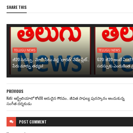
SHARE THIS
TELUGU NEWS
TELUGU NEWS
జీ20 సదస్సు.. మోదీ సీటు వద్ద ‘భారత్’ నేమ్ ప్లేట్‌..
G20: జీ20 అంటే ఏంటి
పేరు మార్పు తథ్యం!
సదస్సుకు ఎందుకింత ప
PREVIOUS
Koti: ఆస్ట్రేలియాలో కోటికి అరుదైన గౌరవం.. జీవిత సాఫల్య పురస్కారం అందుకున్న
సంగీత దర్శకుడు
POST
COMMENT