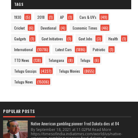
TAGS
1930
(5)
2018
(1)
AP
(1)
Cars & UV's
(49)
Cricket
(6)
Devotional
(4)
Economic Times
(46)
Gadgets
(1)
Govt Initiatives
(1)
Govt Jobs
(3)
Health
(1)
International
(10716)
Latest Cars
(1896)
Patriotic
(1)
TTD News
(138)
Telangana
(8)
Telugu
(6)
Telugu Gossips
(4237)
Telugu Movies
(8655)
Telugu News
(15006)
POPULAR POSTS
Native American gambling pioneer Fred Dakota dies at 84
By September 18, 2021 at 11:02PM Read More
https://timesofindia.indiatimes.com/world/us/native-