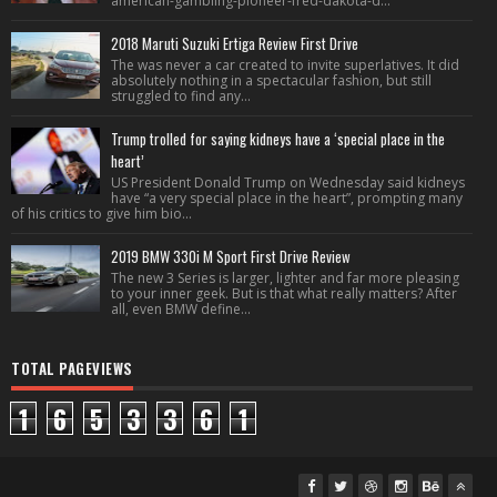
american-gambling-pioneer-fred-dakota-d...
2018 Maruti Suzuki Ertiga Review First Drive
The was never a car created to invite superlatives. It did
absolutely nothing in a spectacular fashion, but still
struggled to find any...
Trump trolled for saying kidneys have a ‘special place in the
heart’
US President Donald Trump on Wednesday said kidneys
have “a very special place in the heart”, prompting many
of his critics to give him bio...
2019 BMW 330i M Sport First Drive Review
The new 3 Series is larger, lighter and far more pleasing
to your inner geek. But is that what really matters? After
all, even BMW define...
TOTAL PAGEVIEWS
1
6
5
3
3
6
1