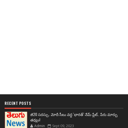
RECENT POSTS
జీ20 సదస్సు.. మోదీ సీటు వద్ద ‘భారత్’ నేమ్ ప్లేట్‌.. పేరు మార్పు
తథ్యం!
Admin
Sept 09, 2023