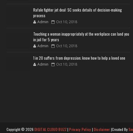
Rafale fighter jet deal: SC seeks details of decision-making
process
Admin
Oct 10, 2018
Touching a woman inappropriately at the workplace can land you
in jail for 5 years
Admin
Oct 10, 2018
1 in 20 suffers from depression; know how to help a loved one
Admin
Oct 10, 2018
Copyright ©
2026
DIGITAL CLOUD BUZZ
|
Privacy Policy
|
Disclaimer
|Created By
So