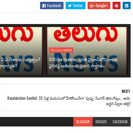
Facebook
Twitter
Google+
TELUGU NEWS
? ఏ ఏ దేశాలకు సభ్యత్వం?
G20 Live Updates: ప్రగతి మైదాన్‌లోని భారత్
్రాధాన్యత?
వైదికపై అతిథులకు ప్రధాని స్వాగతం
NEXT
Rajalakshmi Senthil: 32 ఏళ్ల వయసులో హీరోయిన్‌గా ‘పుష్ప’ సింగర్ తెరంగేట్రం.. ఆమె
ఇద్దరి పిల్లల తల్లి!
BLOGGER
DISQUS
FACEBOOK