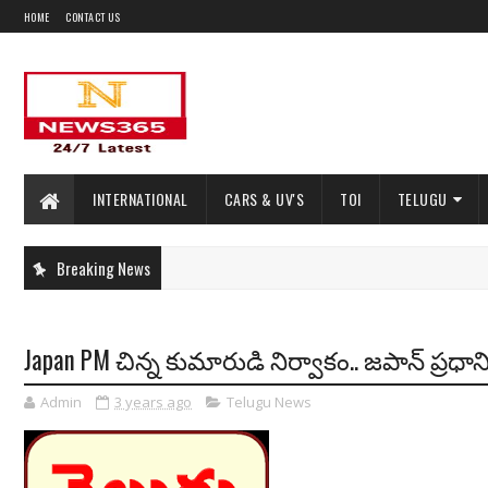
HOME
CONTACT US
INTERNATIONAL
CARS & UV'S
TOI
TELUGU
Breaking News
Japan PM చిన్న కుమారుడి నిర్వాకం.. జపాన్ ప్రధాన
Admin
3 years ago
Telugu News