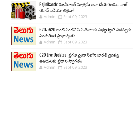
Rajinikanth: రజనీకాంత్ మాత్రమే ఇలా చేయగలరు.. వాట్
యాన్ ఐడియా తలైవా!
Admin
Sept 09, 2023
G20: జీ20 అంటే ఏంటి? ఏ ఏ దేశాలకు సభ్యత్వం? సదస్సుకు
ఎందుకింత ప్రాధాన్యత?
Admin
Sept 09, 2023
G20 Live Updates: ప్రగతి మైదాన్‌లోని భారత్ వైదికపై
అతిథులకు ప్రధాని స్వాగతం
Admin
Sept 09, 2023