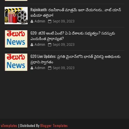
Rajinikanth: రజనీకాంత్ మాత్రమే ఇలా చేయగలరు.. వాట్ యాన్
ఐడియా తలైవా!
Admin
Sept 09, 2023
G20: జీ20 అంటే ఏంటి? ఏ ఏ దేశాలకు సభ్యత్వం? సదస్సుకు
ఎందుకింత ప్రాధాన్యత?
Admin
Sept 09, 2023
G20 Live Updates: ప్రగతి మైదాన్‌లోని భారత్ వైదికపై అతిథులకు
ప్రధాని స్వాగతం
Admin
Sept 09, 2023
raTemplates
| Distributed By
Blogger Templates