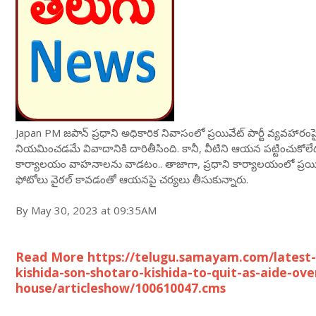
Japan PM జపాన్ ప్రధాని అధికారిక నివాసంలో ప్రయివేట్ పార్టీ వ్యవహారం
నియమించడమే వివాదానికి దారితీసింది. కానీ, వీటిని ఆయన పట్టించుకోలే
కార్యాలయం వాహనాలను వాడటం.. తాజాగా, ప్రధాని కార్యాలయంలో ప్రయివే
ఫోటోలు వైరల్ కావడంతో ఆయనపై చర్యలు తీసుకున్నారు.
By May 30, 2023 at 09:35AM
Read More https://telugu.samayam.com/latest
kishida-son-shotaro-kishida-to-quit-as-aide-over
house/articleshow/100610047.cms