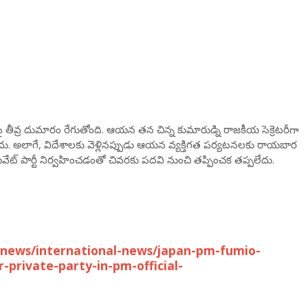
పై తీవ్ర దుమారం రేగుతోంది. ఆయన తన చిన్న కుమారుడ్ని రాజకీయ సెక్రెటరీగా
దు. అలాగే, విదేశాలకు వెళ్లినప్పుడు ఆయన వ్యక్తిగత పర్యటనలకు రాయబార
ట్ పార్టీ నిర్వహించడంతో చివరకు పదవి నుంచి తప్పించక తప్పలేదు.
-news/international-news/japan-pm-fumio-
-private-party-in-pm-official-