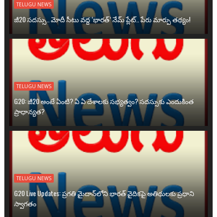
TELUGU NEWS
జీ20 సదస్సు.. మోదీ సీటు వద్ద ‘భారత్’ నేమ్ ప్లేట్‌.. పేరు మార్పు తథ్యం!
TELUGU NEWS
G20: జీ20 అంటే ఏంటి? ఏ ఏ దేశాలకు సభ్యత్వం? సదస్సుకు ఎందుకింత
ప్రాధాన్యత?
TELUGU NEWS
G20 Live Updates: ప్రగతి మైదాన్‌లోని భారత్ వైదికపై అతిథులకు ప్రధాని
స్వాగతం