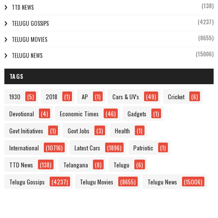
(138)
TTD NEWS
(4237)
TELUGU GOSSIPS
(8655)
TELUGU MOVIES
(15006)
TELUGU NEWS
TAGS
1930
(5)
2018
(1)
AP
(1)
Cars & UV's
(49)
Cricket
(6)
Devotional
(4)
Economic Times
(46)
Gadgets
(1)
Govt Initiatives
(1)
Govt Jobs
(3)
Health
(1)
International
(10716)
Latest Cars
(1896)
Patriotic
(1)
TTD News
(138)
Telangana
(8)
Telugu
(6)
Telugu Gossips
(4237)
Telugu Movies
(8655)
Telugu News
(15006)