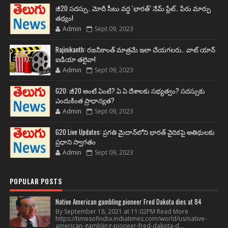
జీ20 సదస్సు.. మోదీ సీటు వద్ద ‘భారత్’ నేమ్ ప్లేట్‌.. పేరు మార్పు
తథ్యం!
Admin
Sept 09, 2023
Rajinikanth: రజనీకాంత్ మాత్రమే ఇలా చేయగలరు.. వాట్ యాన్
ఐడియా తలైవా!
Admin
Sept 09, 2023
G20: జీ20 అంటే ఏంటి? ఏ ఏ దేశాలకు సభ్యత్వం? సదస్సుకు
ఎందుకింత ప్రాధాన్యత?
Admin
Sept 09, 2023
G20 Live Updates: ప్రగతి మైదాన్‌లోని భారత్ వైదికపై అతిథులకు
ప్రధాని స్వాగతం
Admin
Sept 09, 2023
POPULAR POSTS
Native American gambling pioneer Fred Dakota dies at 84
By September 18, 2021 at 11:02PM Read More
https://timesofindia.indiatimes.com/world/us/native-
american-gambling-pioneer-fred-dakota-d...