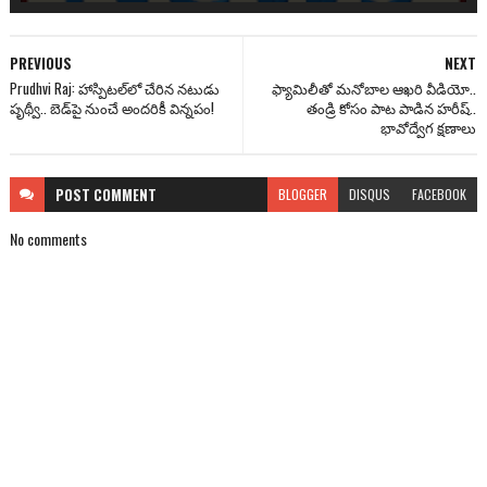
PREVIOUS
NEXT
Prudhvi Raj: హాస్పిటల్‌లో చేరిన నటుడు
ఫ్యామిలీతో మనోబాల ఆఖరి వీడియో..
పృథ్వీ.. బెడ్‌పై నుంచే అందరికీ విన్నపం!
తండ్రి కోసం పాట పాడిన హరీష్..
భావోద్వేగ క్షణాలు
POST
COMMENT
BLOGGER
DISQUS
FACEBOOK
No comments