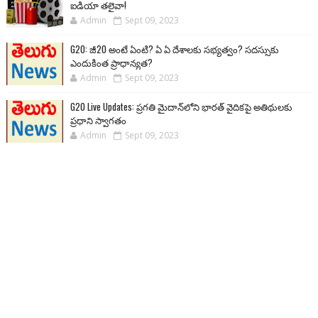
ఐడియా తలైవా!
Admin
Sept 09, 2023
G20: జీ20 అంటే ఏంటి? ఏ ఏ దేశాలకు సభ్యత్వం? సదస్సుకు
ఎందుకింత ప్రాధాన్యత?
Admin
Sept 09, 2023
G20 Live Updates: ప్రగతి మైదాన్‌లోని భారత్ వైదికపై అతిథులకు
ప్రధాని స్వాగతం
Admin
Sept 09, 2023