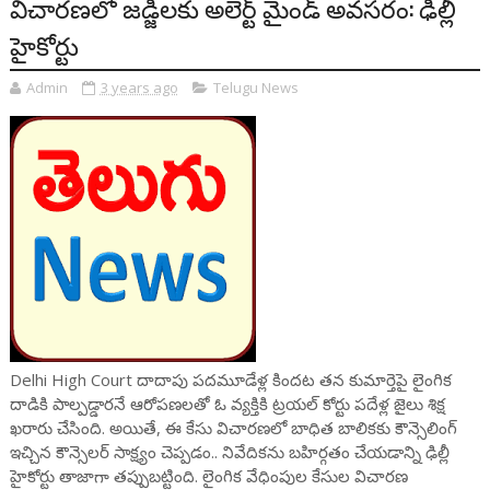
విచారణలో జడ్జిలకు అలెర్ట్ మైండ్‌‌ అవసరం: ఢిల్లీ
హైకోర్టు
Admin
3 years ago
Telugu News
Delhi High Court దాదాపు పదమూడేళ్ల కిందట తన కుమార్తెపై లైంగిక
దాడికి పాల్పడ్డారనే ఆరోపణలతో ఓ వ్యక్తికి ట్రయల్ కోర్టు పదేళ్ల జైలు శిక్ష
ఖరారు చేసింది. అయితే, ఈ కేసు విచారణలో బాధిత బాలికకు కౌన్సెలింగ్
ఇచ్చిన కౌన్సెలర్‌ సాక్ష్యం చెప్పడం.. నివేదికను బహిర్గతం చేయడాన్ని ఢిల్లీ
హైకోర్టు తాజాగా తప్పుబట్టింది. లైంగిక వేధింపుల కేసుల విచారణ