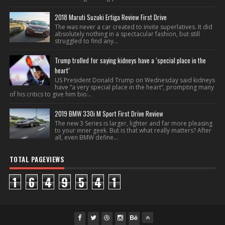
2018 Maruti Suzuki Ertiga Review First Drive
The was never a car created to invite superlatives. It did
absolutely nothing in a spectacular fashion, but still
struggled to find any...
Trump trolled for saying kidneys have a ‘special place in the
heart’
US President Donald Trump on Wednesday said kidneys
have “a very special place in the heart”, prompting many
of his critics to give him bio...
2019 BMW 330i M Sport First Drive Review
The new 3 Series is larger, lighter and far more pleasing
to your inner geek. But is that what really matters? After
all, even BMW define...
TOTAL PAGEVIEWS
1
6
4
9
5
4
1