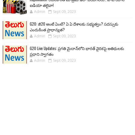
ఐడియా తలైవా!
Admin
Sept 09, 2023
G20: జీ20 అంటే ఏంటి? ఏ ఏ దేశాలకు సభ్యత్వం? సదస్సుకు
ఎందుకింత ప్రాధాన్యత?
Admin
Sept 09, 2023
G20 Live Updates: ప్రగతి మైదాన్‌లోని భారత్ వైదికపై అతిథులకు
ప్రధాని స్వాగతం
Admin
Sept 09, 2023