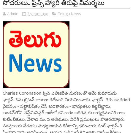
సోదరులు.. ప్రిన్స్ హ్యారీ తీరుపై విమర్శలు
Admin
3 years ago
Telugu News
Charles Coronation క్వీన్ ఎలిజబెత్ మరణంతో ఆమె కుమారుడు
ఛార్లెస్-3ను బ్రిటన్‌ రాజుగా గతేడాది నియమించారు. ఛార్లెస్‌ -3కు అంగరంగ
వైభవంగా పట్టాభిషేకం చేసి అధికారకంగా బాధ్యతలు కట్టబెట్టారు.
లండన్‌లోని వెస్ట్‌మినిస్టర్‌ అబేలో శనివారం జరిగిన ఈ కార్యక్రమానికి రాజ
కుటింబీకులు, వేలాది మంది అతిథులు, విదేశీ ప్రముఖులు హాజరయ్యారు.
సంప్రదాయ వేడుకల మధ్య ఆయన కిరీటాన్ని ధరించారు. కింగ్‌ ఛార్లెస్‌-3
సింహాసనాన్ని అధిష్ఠించగా.. ఆయన సతీమణి కెమిల్లాకు రాణిగా కిరీటం