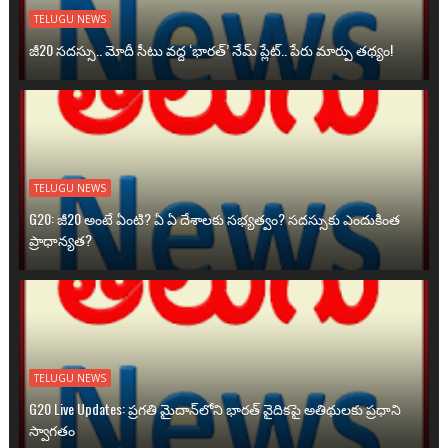
TELUGU NEWS
జీ20 సదస్సు.. మోదీ సీటు వద్ద ‘భారత్’ నేమ్ ప్లేట్‌.. పేరు మార్పు తథ్యం!
TELUGU NEWS
G20: జీ20 అంటే ఏంటి? ఏ ఏ దేశాలకు సభ్యత్వం? సదస్సుకు ఎందుకింత
ప్రాధాన్యత?
TELUGU NEWS
G20 Live Updates: ప్రగతి మైదాన్‌లోని భారత్ వైదికపై అతిథులకు ప్రధాని
స్వాగతం