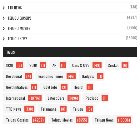
(138)
TTD NEWS
(4237)
TELUGU GOSSIPS
(8655)
TELUGU MOVIES
(15006)
TELUGU NEWS
TAGS
1930
(5)
2018
(1)
AP
(1)
Cars & UV's
(49)
Cricket
(6)
Devotional
(4)
Economic Times
(46)
Gadgets
(1)
Govt Initiatives
(1)
Govt Jobs
(3)
Health
(1)
International
(10716)
Latest Cars
(1896)
Patriotic
(1)
TTD News
(138)
Telangana
(8)
Telugu
(6)
Telugu Gossips
(4237)
Telugu Movies
(8655)
Telugu News
(15006)