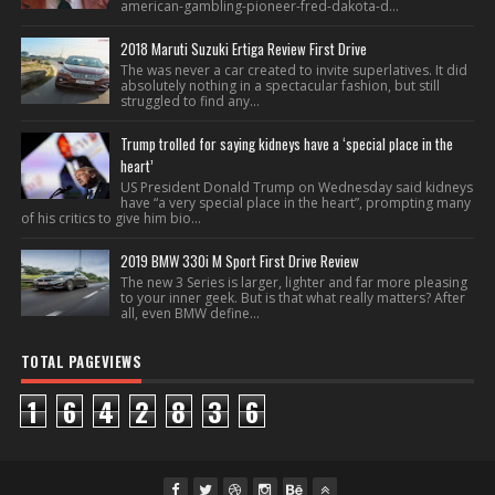
american-gambling-pioneer-fred-dakota-d...
2018 Maruti Suzuki Ertiga Review First Drive
The was never a car created to invite superlatives. It did
absolutely nothing in a spectacular fashion, but still
struggled to find any...
Trump trolled for saying kidneys have a ‘special place in the
heart’
US President Donald Trump on Wednesday said kidneys
have “a very special place in the heart”, prompting many
of his critics to give him bio...
2019 BMW 330i M Sport First Drive Review
The new 3 Series is larger, lighter and far more pleasing
to your inner geek. But is that what really matters? After
all, even BMW define...
TOTAL PAGEVIEWS
1
6
4
2
8
3
6