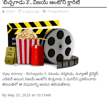
‘బిచ్చగాడు 3’.. విజయ్ ఆంటోని క్లారిటీ
Admin
3 years ago
Telugu Movies
Vijay Antony - Bichagadu 3: న‌టుడు, ద‌ర్శ‌కుడు, మ్యూజిక్ డైరెక్ట‌ర్‌,
ఎడిట‌ర్ అయిన విజ‌య్ ఆంటోని బిచ్చ‌గాడు 3 మూవీని ప్ర‌క‌టించారు.
తిరుప‌తిలో ఈ విష‌యాన్ని ఆయ‌న తెలియ‌జేశారు.
By May 25, 2023 at 10:13AM