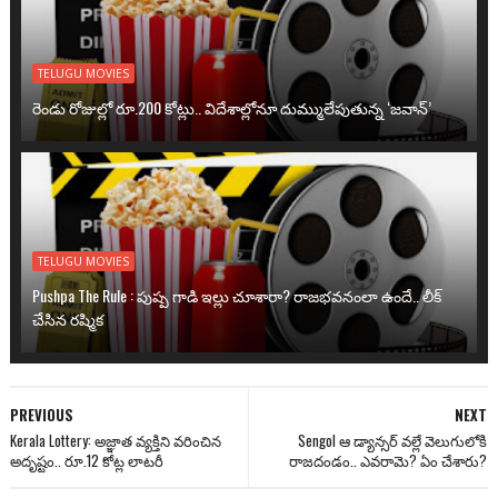
TELUGU MOVIES
రెండు రోజుల్లో రూ.200 కోట్లు.. విదేశాల్లోనూ దుమ్ములేపుతున్న ‘జవాన్’
TELUGU MOVIES
Pushpa The Rule : పుష్ప గాడి ఇల్లు చూశారా? రాజభవనంలా ఉందే.. లీక్
చేసిన రష్మిక
PREVIOUS
NEXT
Kerala Lottery: అజ్ఞాత వ్యక్తిని వరించిన
Sengol ఆ డ్యాన్సర్ వల్లే వెలుగులోకి
అదృష్టం.. రూ.12 కోట్ల లాటరీ
రాజదండం.. ఎవరామె? ఏం చేశారు?