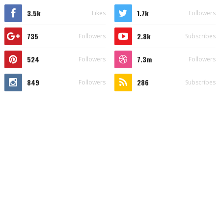
3.5k
1.7k
Likes
Followers
735
2.8k
Followers
Subscribes
524
7.3m
Followers
Followers
849
286
Followers
Subscribes