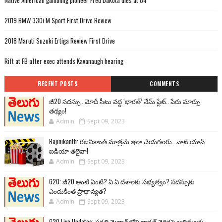
Native American gambling pioneer Fred Dakota dies at 84
2019 BMW 330i M Sport First Drive Review
2018 Maruti Suzuki Ertiga Review First Drive
Rift at FB after exec attends Kavanaugh hearing
RECENT POSTS
COMMENTS
జీ20 సదస్సు.. మోదీ సీటు వద్ద ‘భారత్’ నేమ్ ప్లేట్‌.. పేరు మార్పు
తథ్యం!
Admin
Sept 09, 2023
Rajinikanth: రజనీకాంత్ మాత్రమే ఇలా చేయగలరు.. వాట్ యాన్
ఐడియా తలైవా!
Admin
Sept 09, 2023
G20: జీ20 అంటే ఏంటి? ఏ ఏ దేశాలకు సభ్యత్వం? సదస్సుకు
ఎందుకింత ప్రాధాన్యత?
Admin
Sept 09, 2023
G20 Live Updates: ప్రగతి మైదాన్‌లోని భారత్ వైదికపై అతిథులకు