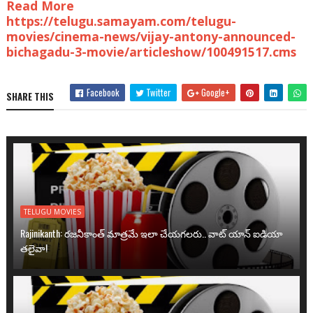
Read More
https://telugu.samayam.com/telugu-
movies/cinema-news/vijay-antony-announced-
bichagadu-3-movie/articleshow/100491517.cms
Facebook
Twitter
Google+
SHARE THIS
TELUGU MOVIES
Rajinikanth: రజనీకాంత్ మాత్రమే ఇలా చేయగలరు.. వాట్ యాన్ ఐడియా
తలైవా!