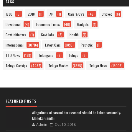
TAGS
1930
(5)
2018
(1)
AP
(1)
Cars & UV's
(49)
Cricket
(6)
Devotional
(4)
Economic Times
(46)
Gadgets
(1)
Govt Initiatives
(1)
Govt Jobs
(3)
Health
(1)
International
(10716)
Latest Cars
(1896)
Patriotic
(1)
TTD News
(138)
Telangana
(8)
Telugu
(6)
Telugu Gossips
(4237)
Telugu Movies
(8655)
Telugu News
(15006)
FEATURED POSTS
Allegations of sexual harassment should be taken seriously:
Maneka Gandhi
Admin
Oct 10, 2018