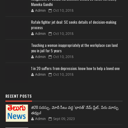
Maneka Gandhi
Admin
Oct 10, 2018
Rafale fighter jet deal: SC seeks details of decision-making
process
Admin
Oct 10, 2018
Touching a woman inappropriately at the workplace can land
you in jail for 5 years
Admin
Oct 10, 2018
1 in 20 suffers from depression; know how to help a loved one
Admin
Oct 10, 2018
RECENT POSTS
జీ20 సదస్సు.. మోదీ సీటు వద్ద ‘భారత్’ నేమ్ ప్లేట్‌.. పేరు మార్పు
తథ్యం!
Admin
Sept 09, 2023