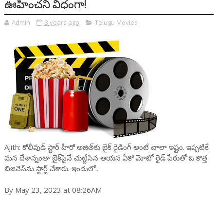
ఊహించ‌ని విధంగా!
Admin
3 years ago
Telugu Movies
Ajith: కోలీవుడ్ స్టార్ హీరో అజిత్‌కు బైక్ రైడింగ్ అంటే చాలా ఇష్టం. ఇప్ప‌టికే
మ‌న దేశాన్నంతా బైక్‌పైనే చుట్టేసిన ఆయ‌న ఏకో మోటో రైడ్ పేరుతో ఓ కొత్త
బిజినెస్‌ను స్టార్ట్ చేశారు. ఇందులో..
By May 23, 2023 at 08:26AM