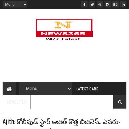
LATEST CARS
NEWSBITES
Ajith: కోలీవుడ్ స్టార్ అజిత్ కొత్త బిజినెస్.. ఎవ‌రూ