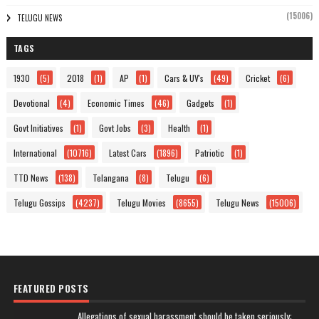
(15006)
TELUGU NEWS
TAGS
1930
(5)
2018
(1)
AP
(1)
Cars & UV's
(49)
Cricket
(6)
Devotional
(4)
Economic Times
(46)
Gadgets
(1)
Govt Initiatives
(1)
Govt Jobs
(3)
Health
(1)
International
(10716)
Latest Cars
(1896)
Patriotic
(1)
TTD News
(138)
Telangana
(8)
Telugu
(6)
Telugu Gossips
(4237)
Telugu Movies
(8655)
Telugu News
(15006)
FEATURED POSTS
Allegations of sexual harassment should be taken seriously: