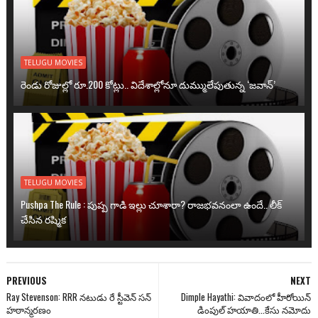
TELUGU MOVIES
రెండు రోజుల్లో రూ.200 కోట్లు.. విదేశాల్లోనూ దుమ్ములేపుతున్న ‘జవాన్’
TELUGU MOVIES
Pushpa The Rule : పుష్ప గాడి ఇల్లు చూశారా? రాజభవనంలా ఉందే.. లీక్
చేసిన రష్మిక
PREVIOUS
NEXT
Ray Stevenson: RRR నటుడు రే స్టీవెన్ సన్
Dimple Hayathi: వివాదంలో హీరోయిన్
హఠాన్మరణం
డింపుల్ హ‌యాతి...కేసు న‌మోదు