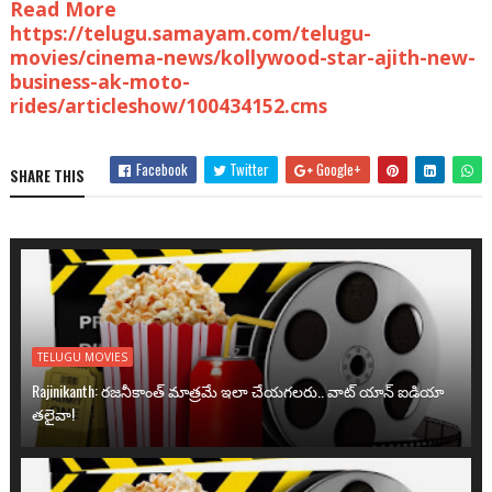
Read More
https://telugu.samayam.com/telugu-
movies/cinema-news/kollywood-star-ajith-new-
business-ak-moto-
rides/articleshow/100434152.cms
Facebook
Twitter
Google+
SHARE THIS
TELUGU MOVIES
Rajinikanth: రజనీకాంత్ మాత్రమే ఇలా చేయగలరు.. వాట్ యాన్ ఐడియా
తలైవా!