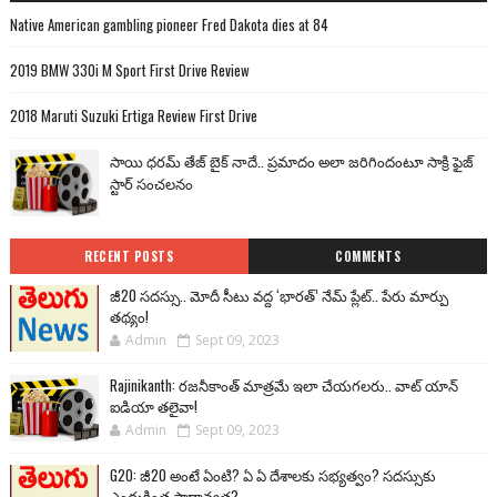
Native American gambling pioneer Fred Dakota dies at 84
2019 BMW 330i M Sport First Drive Review
2018 Maruti Suzuki Ertiga Review First Drive
సాయి ధరమ్ తేజ్ బైక్ నాదే.. ప్రమాదం అలా జరిగిందంటూ సాక్రి ఫైజ్
స్టార్ సంచలనం
RECENT POSTS
COMMENTS
జీ20 సదస్సు.. మోదీ సీటు వద్ద ‘భారత్’ నేమ్ ప్లేట్‌.. పేరు మార్పు
తథ్యం!
Admin
Sept 09, 2023
Rajinikanth: రజనీకాంత్ మాత్రమే ఇలా చేయగలరు.. వాట్ యాన్
ఐడియా తలైవా!
Admin
Sept 09, 2023
G20: జీ20 అంటే ఏంటి? ఏ ఏ దేశాలకు సభ్యత్వం? సదస్సుకు
ఎందుకింత ప్రాధాన్యత?