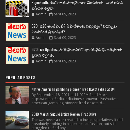
Rajinikanth: రజనీకాంత్ మాత్రమే ఇలా చేయగలరు.. వాట్ యాన్
ఐడియా తలైవా!
Admin
Sept 09, 2023
G20: జీ20 అంటే ఏంటి? ఏ ఏ దేశాలకు సభ్యత్వం? సదస్సుకు
ఎందుకింత ప్రాధాన్యత?
Admin
Sept 09, 2023
G20 Live Updates: ప్రగతి మైదాన్‌లోని భారత్ వైదికపై అతిథులకు
ప్రధాని స్వాగతం
Admin
Sept 09, 2023
POPULAR POSTS
Native American gambling pioneer Fred Dakota dies at 84
By September 18, 2021 at 11:02PM Read More
https://timesofindia.indiatimes.com/world/us/native-
american-gambling-pioneer-fred-dakota-d...
2018 Maruti Suzuki Ertiga Review First Drive
The was never a car created to invite superlatives. It did
absolutely nothing in a spectacular fashion, but still
struggled to find any...