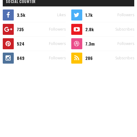
SOCIAL COUNTER
3.5k
1.7k
Likes
Followers
735
2.8k
Followers
Subscribes
524
7.3m
Followers
Followers
849
286
Followers
Subscribes