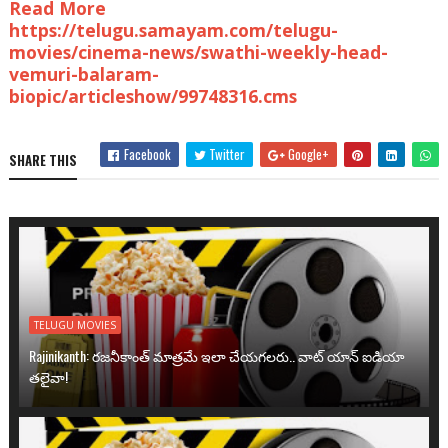
Read More
https://telugu.samayam.com/telugu-
movies/cinema-news/swathi-weekly-head-
vemuri-balaram-
biopic/articleshow/99748316.cms
Facebook
Twitter
Google+
SHARE THIS
TELUGU MOVIES
Rajinikanth: రజనీకాంత్ మాత్రమే ఇలా చేయగలరు.. వాట్ యాన్ ఐడియా
తలైవా!