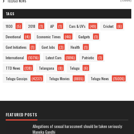
(15006)
TELUGU NEWS
TAGS
1930
(5)
2018
(1)
AP
(1)
Cars & UV's
(49)
Cricket
(6)
Devotional
(4)
Economic Times
(46)
Gadgets
(1)
Govt Initiatives
(1)
Govt Jobs
(3)
Health
(1)
International
(10716)
Latest Cars
(1896)
Patriotic
(1)
TTD News
(138)
Telangana
(8)
Telugu
(6)
Telugu Gossips
(4237)
Telugu Movies
(8655)
Telugu News
(15006)
FEATURED POSTS
Allegations of sexual harassment should be taken seriously:
Maneka Gandhi