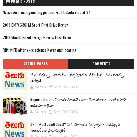
POPULAR POSTS
Native American gambling pioneer Fred Dakota dies at 84
2019 BMW 330i M Sport First Drive Review
2018 Maruti Suzuki Ertiga Review First Drive
Rift at FB after exec attends Kavanaugh hearing
RECENT POSTS
COMMENTS
జీ20 సదస్సు.. మోదీ సీటు వద్ద ‘భారత్’ నేమ్ ప్లేట్‌.. పేరు మార్పు
తథ్యం!
Admin
Sept 09, 2023
Rajinikanth: రజనీకాంత్ మాత్రమే ఇలా చేయగలరు.. వాట్ యాన్
ఐడియా తలైవా!
Admin
Sept 09, 2023
G20: జీ20 అంటే ఏంటి? ఏ ఏ దేశాలకు సభ్యత్వం? సదస్సుకు
ఎందుకింత ప్రాధాన్యత?
Admin
Sept 09, 2023