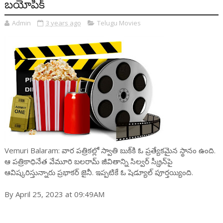
బయోపిక్
Admin
3 years ago
Telugu Movies
Vemuri Balaram: వార పత్రికల్లో స్వాతి బుక్‌కి ఓ ప్ర‌త్యేక‌మైన స్థానం ఉంది.
ఆ పత్రికాధినేత వేమూరి బ‌ల‌రామ్ జీవితాన్ని సిల్వ‌ర్ స్క్రీన్‌పై
ఆవిష్క‌రిస్తున్నారు ప్ర‌భాక‌ర్ జైనీ. ఇప్ప‌టికే ఓ షెడ్యూల్ పూర్త‌య్యింది.
By April 25, 2023 at 09:49AM