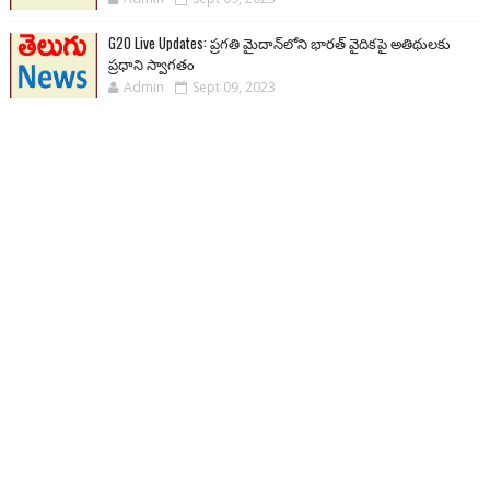
G20 Live Updates: ప్రగతి మైదాన్‌లోని భారత్ వైదికపై అతిథులకు
ప్రధాని స్వాగతం
Admin
Sept 09, 2023