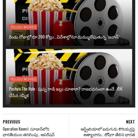
TELUGU MOVIES
రెండు రోజుల్లో రూ.200 కోట్లు.. విదేశాల్లోనూ దుమ్ములేపుతున్న ‘జవాన్’
TELUGU MOVIES
Pushpa The Rule : పుష్ప గాడి ఇల్లు చూశారా? రాజభవనంలా ఉందే.. లీక్
చేసిన రష్మిక
PREVIOUS
NEXT
Operation Kaveri: సూడాన్‌లోని
ఆస్ట్రేలియాలో ఐదుగురు కొరియన్లపై
భారతీయుల తరలింపు.. ఆపరేషన్
అత్యాచారం.. దోషిగా తేలిన భారత