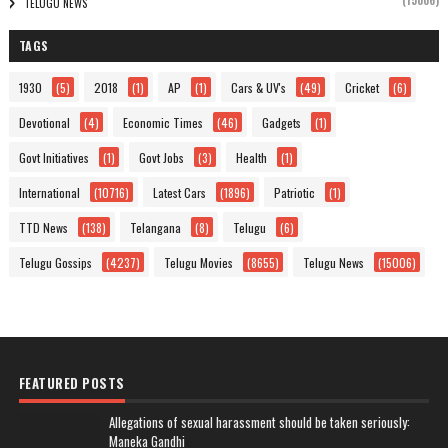
(15006)
TELUGU NEWS
TAGS
1930
(5)
2018
(1)
AP
(1)
Cars & UV's
(49)
Cricket
(6)
Devotional
(4)
Economic Times
(46)
Gadgets
(1)
Govt Initiatives
(1)
Govt Jobs
(3)
Health
(1)
International
(10716)
Latest Cars
(1896)
Patriotic
(1)
TTD News
(138)
Telangana
(8)
Telugu
(6)
Telugu Gossips
(4237)
Telugu Movies
(8655)
Telugu News
(15006)
FEATURED POSTS
Allegations of sexual harassment should be taken seriously:
Maneka Gandhi