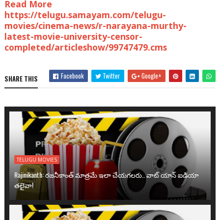
Read More
https://telugu.samayam.com/telugu-
movies/cinema-news/r-narayana-murthy-
latest-movie-university-censor-
completed/articleshow/99747479.cms
Facebook
Twitter
Google+
SHARE THIS
TELUGU MOVIES
Rajinikanth: రజనీకాంత్ మాత్రమే ఇలా చేయగలరు.. వాట్ యాన్ ఐడియా
తలైవా!