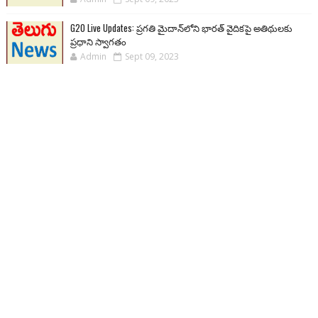
G20 Live Updates: ప్రగతి మైదాన్‌లోని భారత్ వైదికపై అతిథులకు
ప్రధాని స్వాగతం
Admin
Sept 09, 2023