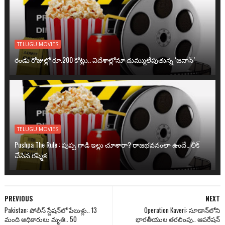
TELUGU MOVIES
రెండు రోజుల్లో రూ.200 కోట్లు.. విదేశాల్లోనూ దుమ్ములేపుతున్న ‘జవాన్’
TELUGU MOVIES
Pushpa The Rule : పుష్ప గాడి ఇల్లు చూశారా? రాజభవనంలా ఉందే.. లీక్
చేసిన రష్మిక
PREVIOUS
NEXT
Pakistan: పోలీస్ స్టేషన్‌లో పేలుళ్లు.. 13
Operation Kaveri: సూడాన్‌లోని
మంది అధికారులు మృతి.. 50
భారతీయుల తరలింపు.. ఆపరేషన్