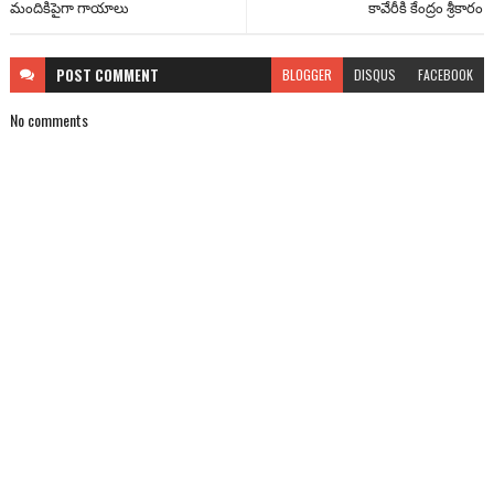
మందికిపైగా గాయాలు
కావేరీకి కేంద్రం శ్రీకారం
POST
COMMENT
BLOGGER
DISQUS
FACEBOOK
No comments