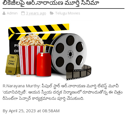
లీకేజీల‌పై ఆర్‌.నారాయ‌ణ మూర్తి సినిమా
Admin
3 years ago
Telugu Movies
R.Narayana Murthy: పీపుల్ స్టార్ ఆర్‌.నారాయ‌ణ మూర్తి లేటెస్ట్ మూవీ
‘యూనివర్సిటీ’. ఆయన స్వీయ దర్శక నిర్మాణంలో రూపొందుతోన్న ఈ చిత్రం
రీసెంట్‌గా సెన్సార్ కార్య‌క్ర‌మాల‌ను పూర్తి చేసుకుంది.
By April 25, 2023 at 08:58AM