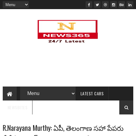
LATEST CARS
NEWSBITES
R.Narayana Murthy: ఏపీ, తెలంగాణ స‌హా పేప‌రు