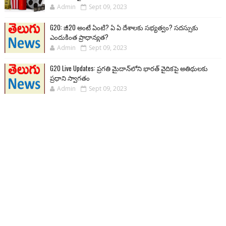
Admin
Sept 09, 2023
G20: జీ20 అంటే ఏంటి? ఏ ఏ దేశాలకు సభ్యత్వం? సదస్సుకు
ఎందుకింత ప్రాధాన్యత?
Admin
Sept 09, 2023
G20 Live Updates: ప్రగతి మైదాన్‌లోని భారత్ వైదికపై అతిథులకు
ప్రధాని స్వాగతం
Admin
Sept 09, 2023