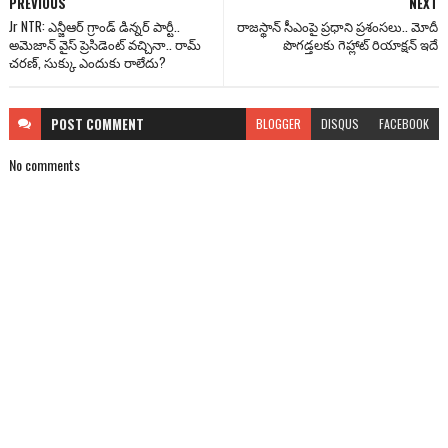
PREVIOUS
NEXT
Jr NTR: ఎన్జీఆర్ గ్రాండ్ డిన్న‌ర్ పార్టీ..
రాజస్థాన్‌ సీఎంపై ప్రధాని ప్రశంసలు.. మోదీ
అమెజాన్ వైస్ ప్రెసిడెంట్‌ వచ్చినా.. రామ్
పొగడ్తలకు గెహ్లాట్ రియాక్షన్ ఇదే
చ‌ర‌ణ్‌, సుక్కు ఎందుకు రాలేదు?
POST
COMMENT
BLOGGER
DISQUS
FACEBOOK
No comments