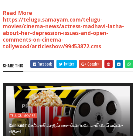
Read More
https://telugu.samayam.com/telugu-
movies/cinema-news/actress-madhavi-latha-
about-her-depression-issues-and-open-
comments-on-cinema-
tollywood/articleshow/99453872.cms
Facebook
Twitter
Google+
SHARE THIS
TELUGU MOVIES
Rajinikanth: రజనీకాంత్ మాత్రమే ఇలా చేయగలరు.. వాట్ యాన్ ఐడియా
తలైవా!