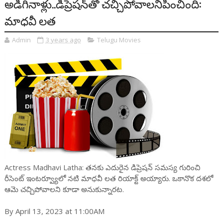
అడిగినాళ్లు..డిప్రెష‌న్‌తో చ‌చ్చిపోవాల‌నిపించింది:
మాధ‌వీ ల‌త
Admin
3 years ago
Telugu Movies
Actress Madhavi Latha: త‌న‌కు ఎదురైన డిప్రెష‌న్ స‌మ‌స్య గురించి
రీసెంట్ ఇంట‌ర్వ్యూలో న‌టి మాధ‌వీ ల‌త రియాక్ట్ అయ్యారు. ఒకానొక ద‌శ‌లో
ఆమె చ‌చ్చిపోవాల‌ని కూడా అనుకున్నార‌ట‌.
By April 13, 2023 at 11:00AM