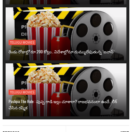
TELUGU MOVIES
రెండు రోజుల్లో రూ.200 కోట్లు.. విదేశాల్లోనూ దుమ్ములేపుతున్న ‘జవాన్’
TELUGU MOVIES
Pushpa The Rule : పుష్ప గాడి ఇల్లు చూశారా? రాజభవనంలా ఉందే.. లీక్
చేసిన రష్మిక