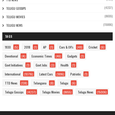
TTD NEWS
(4237)
TELUGU GOSSIPS
(8655)
TELUGU MOVIES
(15006)
TELUGU NEWS
TAGS
1930
(5)
2018
(1)
AP
(1)
Cars & UV's
(49)
Cricket
(6)
Devotional
(4)
Economic Times
(46)
Gadgets
(1)
Govt Initiatives
(1)
Govt Jobs
(3)
Health
(1)
International
(10716)
Latest Cars
(1896)
Patriotic
(1)
TTD News
(138)
Telangana
(8)
Telugu
(6)
Telugu Gossips
(4237)
Telugu Movies
(8655)
Telugu News
(15006)