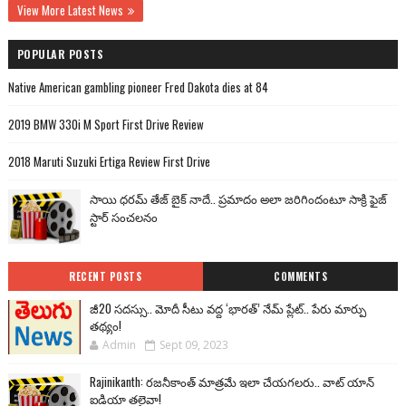
View More Latest News
POPULAR POSTS
Native American gambling pioneer Fred Dakota dies at 84
2019 BMW 330i M Sport First Drive Review
2018 Maruti Suzuki Ertiga Review First Drive
సాయి ధరమ్ తేజ్ బైక్ నాదే.. ప్రమాదం అలా జరిగిందంటూ సాక్రి ఫైజ్
స్టార్ సంచలనం
RECENT POSTS
COMMENTS
జీ20 సదస్సు.. మోదీ సీటు వద్ద ‘భారత్’ నేమ్ ప్లేట్‌.. పేరు మార్పు
తథ్యం!
Admin
Sept 09, 2023
Rajinikanth: రజనీకాంత్ మాత్రమే ఇలా చేయగలరు.. వాట్ యాన్
ఐడియా తలైవా!