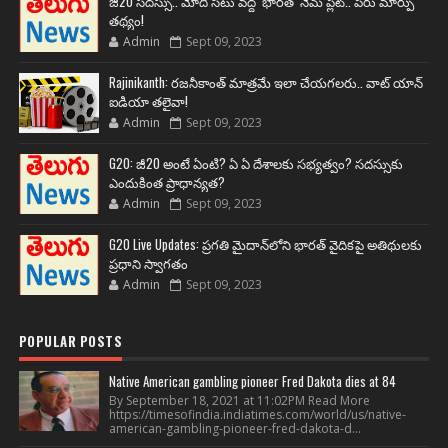
జీ20 సదస్సు.. మోదీ సీటు వద్ద ‘భారత్’ నేమ్ ప్లేట్‌.. పేరు మార్పు
తథ్యం!
Admin
Sept 09, 2023
Rajinikanth: రజనీకాంత్ మాత్రమే ఇలా చేయగలరు.. వాట్ యాన్
ఐడియా తలైవా!
Admin
Sept 09, 2023
G20: జీ20 అంటే ఏంటి? ఏ ఏ దేశాలకు సభ్యత్వం? సదస్సుకు
ఎందుకింత ప్రాధాన్యత?
Admin
Sept 09, 2023
G20 Live Updates: ప్రగతి మైదాన్‌లోని భారత్ వైదికపై అతిథులకు
ప్రధాని స్వాగతం
Admin
Sept 09, 2023
POPULAR POSTS
Native American gambling pioneer Fred Dakota dies at 84
By September 18, 2021 at 11:02PM Read More
https://timesofindia.indiatimes.com/world/us/native-
american-gambling-pioneer-fred-dakota-d...