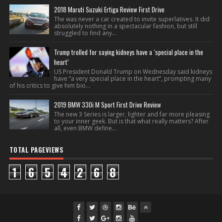
2018 Maruti Suzuki Ertiga Review First Drive
The was never a car created to invite superlatives. It did
absolutely nothing in a spectacular fashion, but still
struggled to find any...
Trump trolled for saying kidneys have a ‘special place in the
heart’
US President Donald Trump on Wednesday said kidneys
have “a very special place in the heart”, prompting many
of his critics to give him bio...
2019 BMW 330i M Sport First Drive Review
The new 3 Series is larger, lighter and far more pleasing
to your inner geek. But is that what really matters? After
all, even BMW define...
TOTAL PAGEVIEWS
1
6
5
4
2
6
8