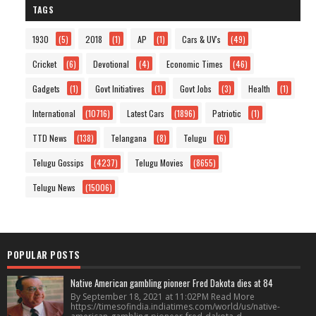
TAGS
1930
(5)
2018
(1)
AP
(1)
Cars & UV's
(49)
Cricket
(6)
Devotional
(4)
Economic Times
(46)
Gadgets
(1)
Govt Initiatives
(1)
Govt Jobs
(3)
Health
(1)
International
(10716)
Latest Cars
(1896)
Patriotic
(1)
TTD News
(138)
Telangana
(8)
Telugu
(6)
Telugu Gossips
(4237)
Telugu Movies
(8655)
Telugu News
(15006)
POPULAR POSTS
Native American gambling pioneer Fred Dakota dies at 84
By September 18, 2021 at 11:02PM Read More
https://timesofindia.indiatimes.com/world/us/native-