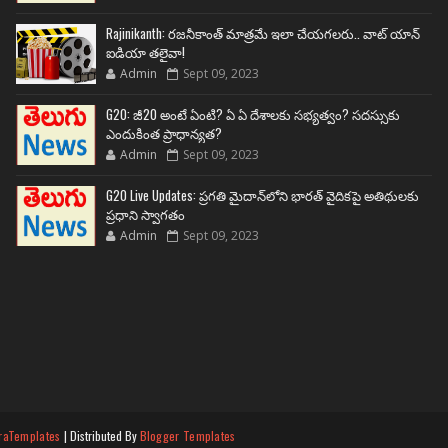
Rajinikanth: రజనీకాంత్ మాత్రమే ఇలా చేయగలరు.. వాట్ యాన్
ఐడియా తలైవా!
Admin
Sept 09, 2023
G20: జీ20 అంటే ఏంటి? ఏ ఏ దేశాలకు సభ్యత్వం? సదస్సుకు
ఎందుకింత ప్రాధాన్యత?
Admin
Sept 09, 2023
G20 Live Updates: ప్రగతి మైదాన్‌లోని భారత్ వైదికపై అతిథులకు
ప్రధాని స్వాగతం
Admin
Sept 09, 2023
raTemplates
| Distributed By
Blogger Templates