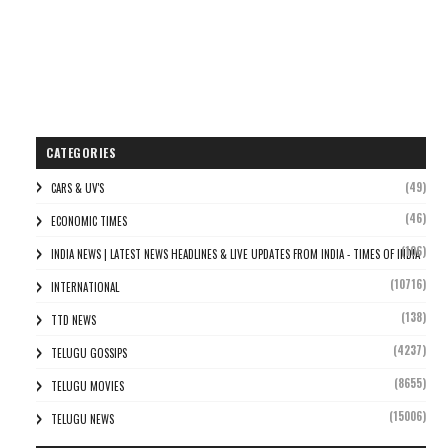
CATEGORIES
(49)
CARS & UV'S
(46)
ECONOMIC TIMES
(106)
INDIA NEWS | LATEST NEWS HEADLINES & LIVE UPDATES FROM INDIA - TIMES OF INDIA
(10716)
INTERNATIONAL
(138)
TTD NEWS
(4237)
TELUGU GOSSIPS
(8655)
TELUGU MOVIES
(15006)
TELUGU NEWS