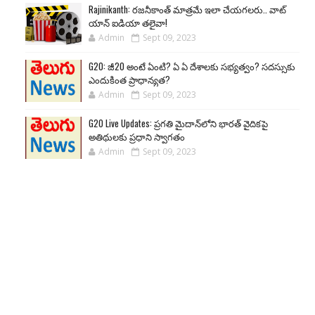
Rajinikanth: రజనీకాంత్ మాత్రమే ఇలా చేయగలరు.. వాట్
యాన్ ఐడియా తలైవా!
Admin
Sept 09, 2023
G20: జీ20 అంటే ఏంటి? ఏ ఏ దేశాలకు సభ్యత్వం? సదస్సుకు
ఎందుకింత ప్రాధాన్యత?
Admin
Sept 09, 2023
G20 Live Updates: ప్రగతి మైదాన్‌లోని భారత్ వైదికపై
అతిథులకు ప్రధాని స్వాగతం
Admin
Sept 09, 2023