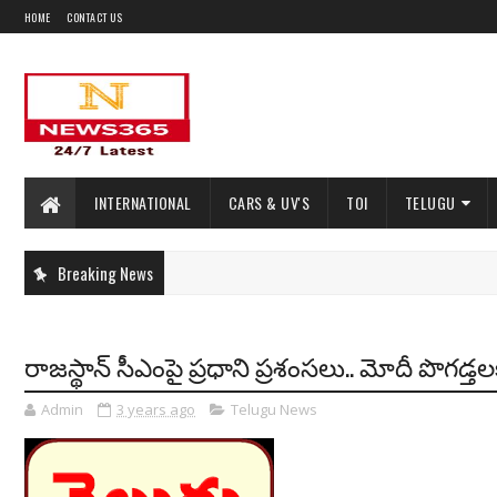
HOME
CONTACT US
INTERNATIONAL
CARS & UV'S
TOI
TELUGU
Breaking News
రాజస్థాన్‌ సీఎంపై ప్రధాని ప్రశంసలు.. మోదీ పొగడ్తలక
Admin
3 years ago
Telugu News