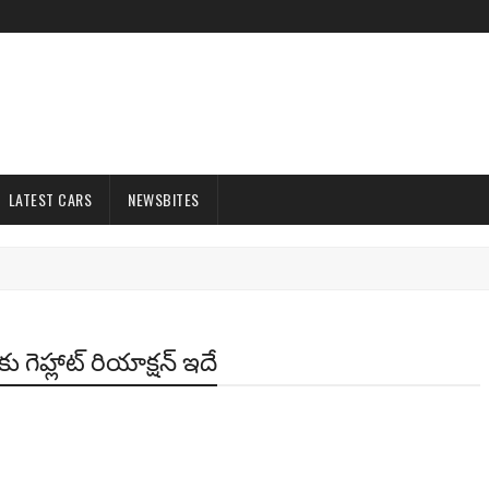
LATEST CARS
NEWSBITES
ు గెహ్లాట్ రియాక్షన్ ఇదే