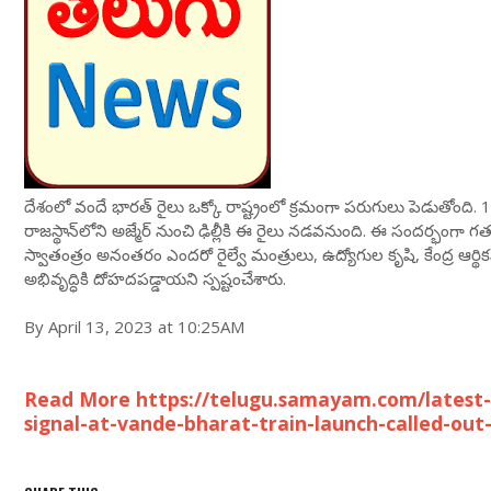
దేశంలో వందే భారత్ రైలు ఒక్కో రాష్ట్రంలో క్రమంగా పరుగులు పెడుతోంది. 
రాజస్థాన్‌లోని అజ్మేర్ నుంచి ఢిల్లీకి ఈ రైలు నడవనుంది. ఈ సందర్భంగా గత 
స్వాతంత్రం అనంతరం ఎందరో రైల్వే మంత్రులు, ఉద్యోగుల కృషి, కేంద్ర ఆర్థిక
అభివృద్ధికి దోహదపడ్డాయని స్పష్టంచేశారు.
By April 13, 2023 at 10:25AM
Read More https://telugu.samayam.com/latest-
signal-at-vande-bharat-train-launch-called-ou