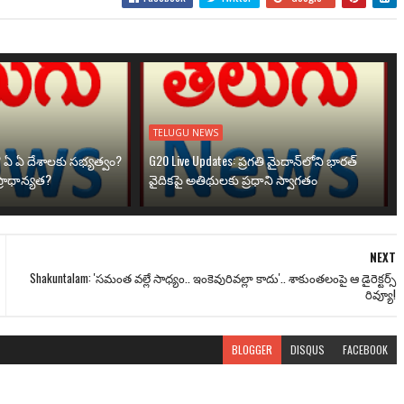
TELUGU NEWS
? ఏ ఏ దేశాలకు సభ్యత్వం?
G20 Live Updates: ప్రగతి మైదాన్‌లోని భారత్
్రాధాన్యత?
వైదికపై అతిథులకు ప్రధాని స్వాగతం
NEXT
Shakuntalam: 'సమంత వల్లే సాధ్యం.. ఇంకెవురివల్లా కాదు'.. శాకుంతలంపై ఆ డైరెక్టర్స్
రివ్యూ!
BLOGGER
DISQUS
FACEBOOK