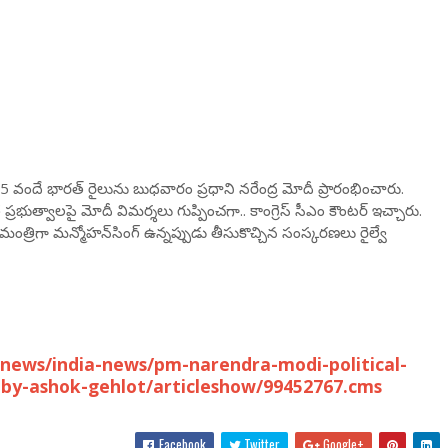
15 వందే భారత్ రైలును బుధవారం ప్రధాని నరేంద్ర మోదీ ప్రారంభించారు.
ప్రభుత్వాలపై మోదీ విమర్శలు గుప్పించగా.. కాంగ్రెస్ సీఎం కౌంటర్ ఇచ్చారు.
మంత్రిగా మన్మోహన్‌సింగ్‌ ఉన్నప్పుడు తీసుకొచ్చిన సంస్కరణలు రైల్వే
news/india-news/pm-narendra-modi-political-
t-by-ashok-gehlot/articleshow/99452767.cms
Facebook
Twitter
Google+