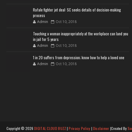
Rafale fighter jet deal: SC seeks details of decision-making
process
Admin
Oct 10, 2018
Touching a woman inappropriately at the workplace can land you
in jail for 5 years
Admin
Oct 10, 2018
1 in 20 suffers from depression; know how to help a loved one
Admin
Oct 10, 2018
Copyright ©
2026
DIGITAL CLOUD BUZZ
|
Privacy Policy
|
Disclaimer
|Created By
So