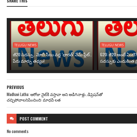
SHARE THIS
TELUGU NEWS
TELUGU NEWS
జీ20 సదస్సు.. మోదీ సీటు వద్ద ‘భారత్’ నేమ్ ప్లేట్‌..
G20: జీ20 అంటే ఏంటి
పేరు మార్పు తథ్యం!
సదస్సుకు ఎందుకింత ప
PREVIOUS
Madhavi Latha: ఆరోజు నైట్‌కి వ‌స్తావా అని అడిగినాళ్లు..డిప్రెష‌న్‌తో
చ‌చ్చిపోవాల‌నిపించింది: మాధ‌వీ ల‌త
POST
COMMENT
No comments