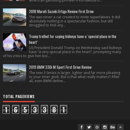
american-gambling-pioneer-fred-dakota-d...
2018 Maruti Suzuki Ertiga Review First Drive
The was never a car created to invite superlatives. It did
absolutely nothing in a spectacular fashion, but still
struggled to find any...
Trump trolled for saying kidneys have a ‘special place in the
heart’
US President Donald Trump on Wednesday said kidneys
have “a very special place in the heart”, prompting many
of his critics to give him bio...
2019 BMW 330i M Sport First Drive Review
The new 3 Series is larger, lighter and far more pleasing
to your inner geek. But is that what really matters? After
all, even BMW define...
TOTAL PAGEVIEWS
1
6
5
3
3
8
1