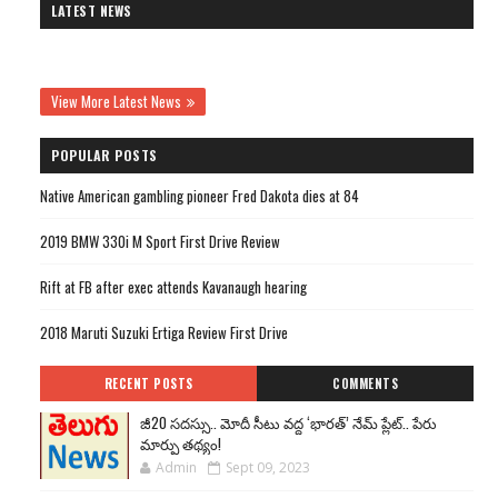
LATEST NEWS
View More Latest News
POPULAR POSTS
Native American gambling pioneer Fred Dakota dies at 84
2019 BMW 330i M Sport First Drive Review
Rift at FB after exec attends Kavanaugh hearing
2018 Maruti Suzuki Ertiga Review First Drive
RECENT POSTS
COMMENTS
జీ20 సదస్సు.. మోదీ సీటు వద్ద ‘భారత్’ నేమ్ ప్లేట్‌.. పేరు
మార్పు తథ్యం!
Admin
Sept 09, 2023