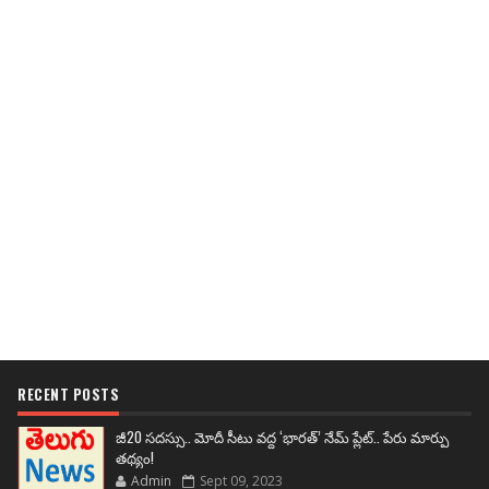
RECENT POSTS
జీ20 సదస్సు.. మోదీ సీటు వద్ద ‘భారత్’ నేమ్ ప్లేట్‌.. పేరు మార్పు
తథ్యం!
Admin
Sept 09, 2023