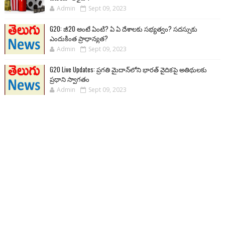
Admin
Sept 09, 2023
G20: జీ20 అంటే ఏంటి? ఏ ఏ దేశాలకు సభ్యత్వం? సదస్సుకు
ఎందుకింత ప్రాధాన్యత?
Admin
Sept 09, 2023
G20 Live Updates: ప్రగతి మైదాన్‌లోని భారత్ వైదికపై అతిథులకు
ప్రధాని స్వాగతం
Admin
Sept 09, 2023