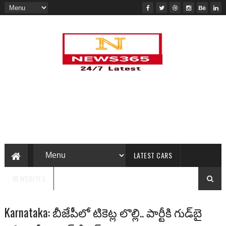
LATEST CARS
NEWSBITES
Karnataka: బీజేపీలో టికెట్ల లొల్లి.. పార్టీకి గుడ్‌బై