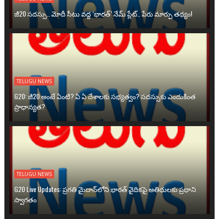
జీ20 సదస్సు.. మోదీ సీటు వద్ద ‘భారత్’ నేమ్ ప్లేట్‌.. పేరు మార్పు తథ్యం!
TELUGU NEWS
G20: జీ20 అంటే ఏంటి? ఏ ఏ దేశాలకు సభ్యత్వం? సదస్సుకు ఎందుకింత
ప్రాధాన్యత?
TELUGU NEWS
G20 Live Updates: ప్రగతి మైదాన్‌లోని భారత్ వైదికపై అతిథులకు ప్రధాని
స్వాగతం