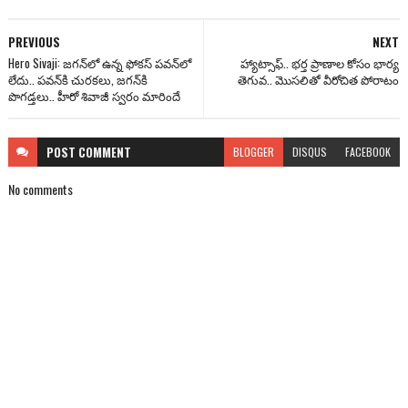
PREVIOUS
NEXT
Hero Sivaji: జగన్‌లో ఉన్న ఫోకస్ పవన్‌లో
హ్యాట్సాఫ్.. భర్త ప్రాణాల కోసం భార్య
లేదు.. పవన్‌కి చురకలు, జగన్‌కి
తెగువ.. మొసలితో వీరోచిత పోరాటం
పొగడ్తలు.. హీరో శివాజీ స్వరం మారిందే
POST
COMMENT
BLOGGER
DISQUS
FACEBOOK
No comments