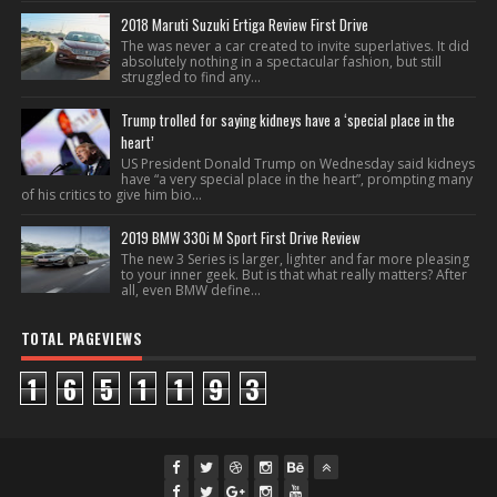
2018 Maruti Suzuki Ertiga Review First Drive
The was never a car created to invite superlatives. It did
absolutely nothing in a spectacular fashion, but still
struggled to find any...
Trump trolled for saying kidneys have a ‘special place in the
heart’
US President Donald Trump on Wednesday said kidneys
have “a very special place in the heart”, prompting many
of his critics to give him bio...
2019 BMW 330i M Sport First Drive Review
The new 3 Series is larger, lighter and far more pleasing
to your inner geek. But is that what really matters? After
all, even BMW define...
TOTAL PAGEVIEWS
1
6
5
1
1
9
3