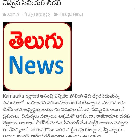
చెప్పిన సీనియర్ లీడర్
Admin
3 years ago
Telugu News
Karnataka: కర్ణాటక అసెంబ్లీ ఎన్నికల పోలింగ్ తేదీ దగ్గరపడుతున్న
సమయంలో.. ఊహించని పరిణామాలు జరుగుతున్నాయి. మంగళవారం
బీజేపీ తొలి అభ్యర్థుల జాబితాను విడుదల చేసింది. దీనిపై సహజంగానే
ప్రశంసలు, విమర్శలు వచ్చాయి. అక్కడితో ఆగకుండా.. రాజీనామాల వరకు
వెళ్లాయి. తాజాగా.. బీజేపీకి చెందిన సీనియర్ నేత పార్టీకి రాంరాం చెప్పారు.
ఈ నేపథ్యంలో.. ఆయన కోసం ఇతర పార్టీలు ప్రయత్నాలు చేస్తున్నాయి.
ఆయన కాంగ్రెస్ పార్టీలో చేరే అవకాశం ఉందని తెలుస్తోంది.