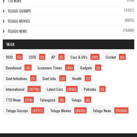
(138)
TTD NEWS
(4237)
TELUGU GOSSIPS
(8655)
TELUGU MOVIES
(15006)
TELUGU NEWS
TAGS
1930
(5)
2018
(1)
AP
(1)
Cars & UV's
(49)
Cricket
(6)
Devotional
(4)
Economic Times
(46)
Gadgets
(1)
Govt Initiatives
(1)
Govt Jobs
(3)
Health
(1)
International
(10716)
Latest Cars
(1896)
Patriotic
(1)
TTD News
(138)
Telangana
(8)
Telugu
(6)
Telugu Gossips
(4237)
Telugu Movies
(8655)
Telugu News
(15006)