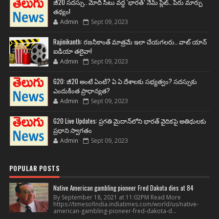
జీ20 సదస్సు.. మోదీ సీటు వద్ద ‘భారత్’ నేమ్ ప్లేట్‌.. పేరు మార్పు
తథ్యం!
Admin
Sept 09, 2023
Rajinikanth: రజనీకాంత్ మాత్రమే ఇలా చేయగలరు.. వాట్ యాన్
ఐడియా తలైవా!
Admin
Sept 09, 2023
G20: జీ20 అంటే ఏంటి? ఏ ఏ దేశాలకు సభ్యత్వం? సదస్సుకు
ఎందుకింత ప్రాధాన్యత?
Admin
Sept 09, 2023
G20 Live Updates: ప్రగతి మైదాన్‌లోని భారత్ వైదికపై అతిథులకు
ప్రధాని స్వాగతం
Admin
Sept 09, 2023
POPULAR POSTS
Native American gambling pioneer Fred Dakota dies at 84
By September 18, 2021 at 11:02PM Read More
https://timesofindia.indiatimes.com/world/us/native-
american-gambling-pioneer-fred-dakota-d...