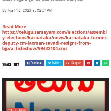
By April 12, 2023 at 02:54PM
Read More
https://telugu.samayam.com/elections/assembl
y-elections/karnataka/news/karnataka-former-
deputy-cm-laxman-savadi-resigns-from-
bjp/articleshow/99432104.cms
Facebook
Twitter
Google+
SHARE THIS
TELUGU NEWS