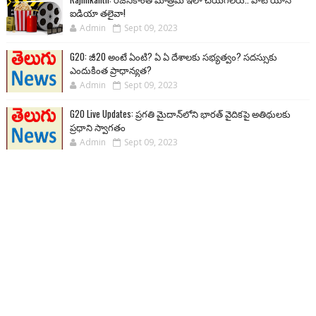
ఐడియా తలైవా!
Admin
Sept 09, 2023
G20: జీ20 అంటే ఏంటి? ఏ ఏ దేశాలకు సభ్యత్వం? సదస్సుకు
ఎందుకింత ప్రాధాన్యత?
Admin
Sept 09, 2023
G20 Live Updates: ప్రగతి మైదాన్‌లోని భారత్ వైదికపై అతిథులకు
ప్రధాని స్వాగతం
Admin
Sept 09, 2023