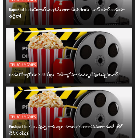
Rajinikanth: రజనీకాంత్ మాత్రమే ఇలా చేయగలరు.. వాట్ యాన్ ఐడియా
తలైవా!
TELUGU MOVIES
రెండు రోజుల్లో రూ.200 కోట్లు.. విదేశాల్లోనూ దుమ్ములేపుతున్న ‘జవాన్’
TELUGU MOVIES
Pushpa The Rule : పుష్ప గాడి ఇల్లు చూశారా? రాజభవనంలా ఉందే.. లీక్
చేసిన రష్మిక