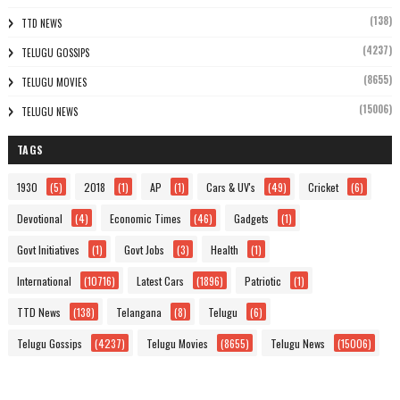
(138)
TTD NEWS
(4237)
TELUGU GOSSIPS
(8655)
TELUGU MOVIES
(15006)
TELUGU NEWS
TAGS
1930
(5)
2018
(1)
AP
(1)
Cars & UV's
(49)
Cricket
(6)
Devotional
(4)
Economic Times
(46)
Gadgets
(1)
Govt Initiatives
(1)
Govt Jobs
(3)
Health
(1)
International
(10716)
Latest Cars
(1896)
Patriotic
(1)
TTD News
(138)
Telangana
(8)
Telugu
(6)
Telugu Gossips
(4237)
Telugu Movies
(8655)
Telugu News
(15006)