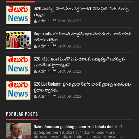
జీ20 సదస్సు.. మోదీ సీటు వద్ద ‘భారత్’ నేమ్ ప్లేట్‌.. పేరు మార్పు
తథ్యం!
Admin
Sept 09, 2023
Rajinikanth: రజనీకాంత్ మాత్రమే ఇలా చేయగలరు.. వాట్ యాన్
ఐడియా తలైవా!
Admin
Sept 09, 2023
G20: జీ20 అంటే ఏంటి? ఏ ఏ దేశాలకు సభ్యత్వం? సదస్సుకు
ఎందుకింత ప్రాధాన్యత?
Admin
Sept 09, 2023
G20 Live Updates: ప్రగతి మైదాన్‌లోని భారత్ వైదికపై అతిథులకు
ప్రధాని స్వాగతం
Admin
Sept 09, 2023
POPULAR POSTS
Native American gambling pioneer Fred Dakota dies at 84
By September 18, 2021 at 11:02PM Read More
https://timesofindia.indiatimes.com/world/us/native-