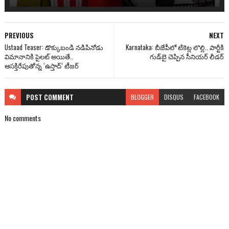
PREVIOUS
NEXT
Ustaad Teaser: డొక్కుబండి నడిపినోడు
Karnataka: బీజేపీలో టికెట్ల లొల్లి.. పార్టీకి
విమానానికి పైలట్ అయితే..
గుడ్‌బై చెప్పిన సీనియర్ లీడర్
ఆసక్తిరేపుతోన్న ‘ఉస్తాద్’ టీజర్
POST
COMMENT
BLOGGER
DISQUS
FACEBOOK
No comments