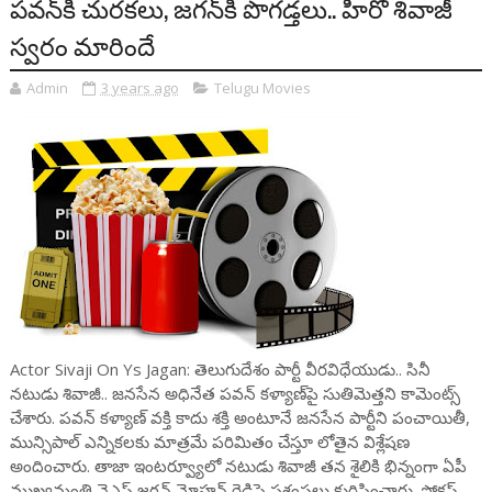
పవన్‌కి చురకలు, జగన్‌కి పొగడ్తలు.. హీరో శివాజీ
స్వరం మారిందే
Admin
3 years ago
Telugu Movies
Actor Sivaji On Ys Jagan: తెలుగుదేశం పార్టీ వీరవిధేయుడు.. సినీ
నటుడు శివాజీ.. జనసేన అధినేత పవన్ కళ్యాణ్‌పై సుతిమెత్తని కామెంట్స్
చేశారు. పవన్ కళ్యాణ్ వక్తి కాదు శక్తి అంటూనే జనసేన పార్టీని పంచాయితీ,
మున్సిపాల్ ఎన్నికలకు మాత్రమే పరిమితం చేస్తూ లోతైన విశ్లేషణ
అందించారు. తాజా ఇంటర్వ్యూలో నటుడు శివాజీ తన శైలికి భిన్నంగా ఏపీ
ముఖ్యమంత్రి వైఎస్ జగన్ మోహన్ రెడ్డిపై ప్రశంసలు కురిపించారు. ఫోకస్