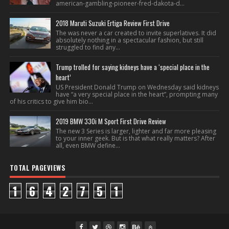
american-gambling-pioneer-fred-dakota-d...
2018 Maruti Suzuki Ertiga Review First Drive
The was never a car created to invite superlatives. It did
absolutely nothing in a spectacular fashion, but still
struggled to find any...
Trump trolled for saying kidneys have a ‘special place in the
heart’
US President Donald Trump on Wednesday said kidneys
have “a very special place in the heart”, prompting many
of his critics to give him bio...
2019 BMW 330i M Sport First Drive Review
The new 3 Series is larger, lighter and far more pleasing
to your inner geek. But is that what really matters? After
all, even BMW define...
TOTAL PAGEVIEWS
1
6
4
2
7
5
1