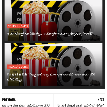
TELUGU MOVIES
రెండు రోజుల్లో రూ.200 కోట్లు.. విదేశాల్లోనూ దుమ్ములేపుతున్న ‘జవాన్’
TELUGU MOVIES
Pushpa The Rule : పుష్ప గాడి ఇల్లు చూశారా? రాజభవనంలా ఉందే.. లీక్
చేసిన రష్మిక
PREVIOUS
NEXT
Anasuya Bharadwaj: మహేష్ బాబు దగ్గర
Ustaad Bhagat Singh: ఉస్తాద్ భగత్‌సింగ్