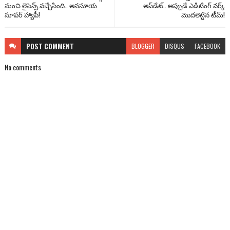
నుంచి లైసెన్స్ వచ్చేసింది.. అనసూయ
అప్‌డేట్.. అప్పుడే ఎడిటింగ్ వర్క్
సూపర్ హ్యాపీ!
మొదలెట్టిన టీమ్!
POST
COMMENT
BLOGGER
DISQUS
FACEBOOK
No comments