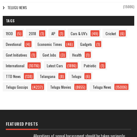
(15006)
TELUGU NEWS
TAGS
1930
(5)
2018
(1)
AP
(1)
Cars & UV's
(49)
Cricket
(6)
Devotional
(4)
Economic Times
(46)
Gadgets
(1)
Govt Initiatives
(1)
Govt Jobs
(3)
Health
(1)
International
(10716)
Latest Cars
(1896)
Patriotic
(1)
TTD News
(138)
Telangana
(8)
Telugu
(6)
Telugu Gossips
(4237)
Telugu Movies
(8655)
Telugu News
(15006)
FEATURED POSTS
Allegations of sexual harassment should be taken seriously: