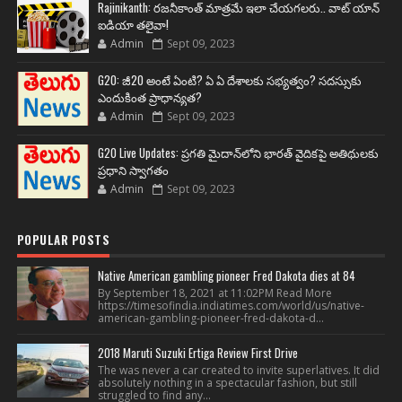
Rajinikanth: రజనీకాంత్ మాత్రమే ఇలా చేయగలరు.. వాట్ యాన్
ఐడియా తలైవా!
Admin
Sept 09, 2023
G20: జీ20 అంటే ఏంటి? ఏ ఏ దేశాలకు సభ్యత్వం? సదస్సుకు
ఎందుకింత ప్రాధాన్యత?
Admin
Sept 09, 2023
G20 Live Updates: ప్రగతి మైదాన్‌లోని భారత్ వైదికపై అతిథులకు
ప్రధాని స్వాగతం
Admin
Sept 09, 2023
POPULAR POSTS
Native American gambling pioneer Fred Dakota dies at 84
By September 18, 2021 at 11:02PM Read More
https://timesofindia.indiatimes.com/world/us/native-
american-gambling-pioneer-fred-dakota-d...
2018 Maruti Suzuki Ertiga Review First Drive
The was never a car created to invite superlatives. It did
absolutely nothing in a spectacular fashion, but still
struggled to find any...