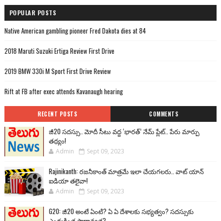
POPULAR POSTS
Native American gambling pioneer Fred Dakota dies at 84
2018 Maruti Suzuki Ertiga Review First Drive
2019 BMW 330i M Sport First Drive Review
Rift at FB after exec attends Kavanaugh hearing
RECENT POSTS
COMMENTS
జీ20 సదస్సు.. మోదీ సీటు వద్ద ‘భారత్’ నేమ్ ప్లేట్‌.. పేరు మార్పు
తథ్యం!
Admin
Sept 09, 2023
Rajinikanth: రజనీకాంత్ మాత్రమే ఇలా చేయగలరు.. వాట్ యాన్
ఐడియా తలైవా!
Admin
Sept 09, 2023
G20: జీ20 అంటే ఏంటి? ఏ ఏ దేశాలకు సభ్యత్వం? సదస్సుకు
ఎందుకింత ప్రాధాన్యత?