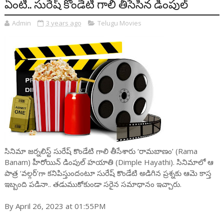
ఏంటి.. సురేష్ కొండేటి గాలి తీసేసిన డింపుల్
Admin
3 years ago
Telugu Movies
సినిమా జర్నలిస్ట్ సురేష్ కొండేటి గాలి తీసేశారు ‘రామబాణం’ (Rama
Banam) హీరోయిన్ డింపుల్ హయాతి (Dimple Hayathi). సినిమాలో ఆ
పాత్ర ‘వల్గర్’గా కనిపిస్తుందంటూ సురేష్ కొండేటి అడిగిన ప్రశ్నకు ఆమె కాస్త
ఇబ్బంది పడినా.. తడుముకోకుండా సరైన సమాధానం ఇచ్చారు.
By April 26, 2023 at 01:55PM