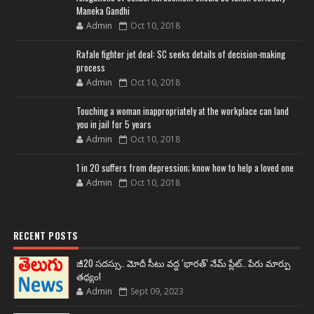
Maneka Gandhi
Admin
Oct 10, 2018
Rafale fighter jet deal: SC seeks details of decision-making
process
Admin
Oct 10, 2018
Touching a woman inappropriately at the workplace can land
you in jail for 5 years
Admin
Oct 10, 2018
1 in 20 suffers from depression; know how to help a loved one
Admin
Oct 10, 2018
RECENT POSTS
జీ20 సదస్సు.. మోదీ సీటు వద్ద ‘భారత్’ నేమ్ ప్లేట్‌.. పేరు మార్పు
తథ్యం!
Admin
Sept 09, 2023