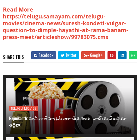
Read More
https://telugu.samayam.com/telugu-
movies/cinema-news/suresh-kondeti-vulgar-
question-to-dimple-hayathi-at-rama-banam-
press-meet/articleshow/99783075.cms
Facebook
Twitter
Google+
SHARE THIS
TELUGU MOVIES
Rajinikanth: రజనీకాంత్ మాత్రమే ఇలా చేయగలరు.. వాట్ యాన్ ఐడియా
తలైవా!