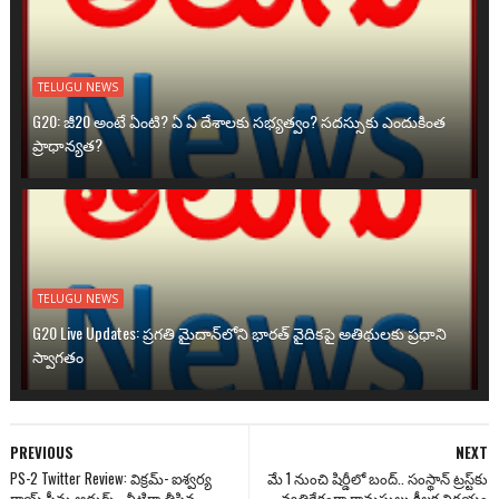
TELUGU NEWS
G20: జీ20 అంటే ఏంటి? ఏ ఏ దేశాలకు సభ్యత్వం? సదస్సుకు ఎందుకింత
ప్రాధాన్యత?
TELUGU NEWS
G20 Live Updates: ప్రగతి మైదాన్‌లోని భారత్ వైదికపై అతిథులకు ప్రధాని
స్వాగతం
PREVIOUS
NEXT
PS-2 Twitter Review: విక్రమ్- ఐశ్వర్య
మే 1 నుంచి షిర్డీలో బంద్.. సంస్థాన్ ట్రస్ట్‌కు
రాయ్ సీన్లు అదుర్స్.. నీటిగా తీసిన
వ్యతిరేకంగా గ్రామస్థులు కీలక నిర్ణయం