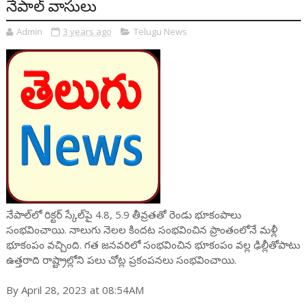
నేపాల్ వాసులు
Admin
3 years ago
Telugu News
నేపాల్‌లో రిక్టర్‌ స్కేల్‌పై 4.8, 5.9 తీవ్రతతో రెండు భూకంపాలు
సంభవించాయి. నాలుగు నెలల కిందట సంభవించిన ప్రాంతంలోనే మళ్లీ
భూకంపం వచ్చింది. గత జనవరిలో సంభవించిన భూకంపం వల్ల ఢిల్లీతోపాటు
ఉత్తరాది రాష్ట్రాల్లోని పలు చోట్ల ప్రకంపనలు సంభవించాయి.
By April 28, 2023 at 08:54AM