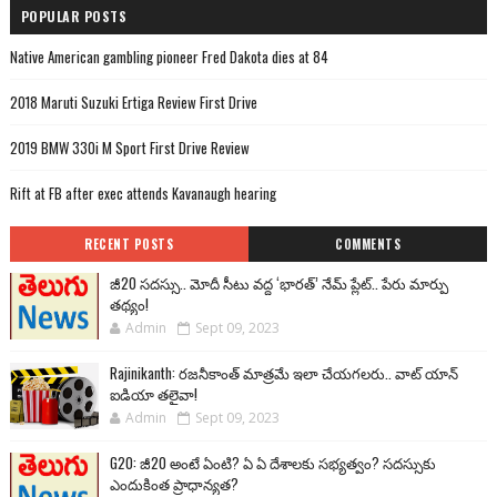
POPULAR POSTS
Native American gambling pioneer Fred Dakota dies at 84
2018 Maruti Suzuki Ertiga Review First Drive
2019 BMW 330i M Sport First Drive Review
Rift at FB after exec attends Kavanaugh hearing
RECENT POSTS
COMMENTS
జీ20 సదస్సు.. మోదీ సీటు వద్ద ‘భారత్’ నేమ్ ప్లేట్‌.. పేరు మార్పు
తథ్యం!
Admin
Sept 09, 2023
Rajinikanth: రజనీకాంత్ మాత్రమే ఇలా చేయగలరు.. వాట్ యాన్
ఐడియా తలైవా!
Admin
Sept 09, 2023
G20: జీ20 అంటే ఏంటి? ఏ ఏ దేశాలకు సభ్యత్వం? సదస్సుకు
ఎందుకింత ప్రాధాన్యత?