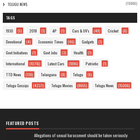
(15006)
TELUGU NEWS
TAGS
1930
(5)
2018
(1)
AP
(1)
Cars & UV's
(49)
Cricket
(6)
Devotional
(4)
Economic Times
(46)
Gadgets
(1)
Govt Initiatives
(1)
Govt Jobs
(3)
Health
(1)
International
(10716)
Latest Cars
(1896)
Patriotic
(1)
TTD News
(138)
Telangana
(8)
Telugu
(6)
Telugu Gossips
(4237)
Telugu Movies
(8655)
Telugu News
(15006)
FEATURED POSTS
Allegations of sexual harassment should be taken seriously: