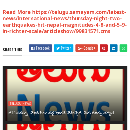
Read More https://telugu.samayam.com/latest-
news/international-news/thursday-night-two-
earthquakes-hit-nepal-magnitudes-4-8-and-5-9-
in-richter-scale/articleshow/99831571.cms
Facebook
Twitter
Google+
SHARE THIS
TELUGU NEWS
జీ20 సదస్సు.. మోదీ సీటు వద్ద ‘భారత్’ నేమ్ ప్లేట్‌.. పేరు మార్పు తథ్యం!