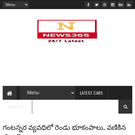
LATEST CARS
NEWSBITES
గంటన్నర వ్యవధిలో రెండు భూకంపాలు.. వణికిన