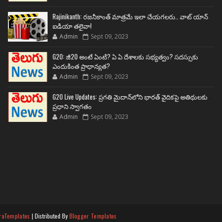
Rajinikanth: రజనీకాంత్ మాత్రమే ఇలా చేయగలరు.. వాట్ యాన్
ఐడియా తలైవా!
Admin
Sept 09, 2023
G20: జీ20 అంటే ఏంటి? ఏ ఏ దేశాలకు సభ్యత్వం? సదస్సుకు
ఎందుకింత ప్రాధాన్యత?
Admin
Sept 09, 2023
G20 Live Updates: ప్రగతి మైదాన్‌లోని భారత్ వైదికపై అతిథులకు
ప్రధాని స్వాగతం
Admin
Sept 09, 2023
raTemplates
| Distributed By
Blogger Templates