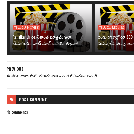
TELUGU MOVIES
TELUGU MOVIES
Rajinikanth: రజనీకాంత్ మాత్రమే ఇలా
రెండు రోజుల్లో రూ.200 క
చేయగలరు.. వాట్ యాన్ ఐడియా తలైవా!
దుమ్ములేపుతున్న ‘జవా
PREVIOUS
ఈ వేసవి చాలా హాట్.. మూడు నెలలు ఎండలే ఎండలు: ఐఎండీ
POST
COMMENT
No comments