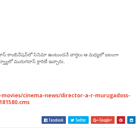
‌దాస్ కాంబినేష‌న్‌లో సినిమా ఉంటుంద‌నే వార్త‌లు ఆ మ‌ధ్య‌లో బ‌లంగా
యూలో మురుగ‌దాస్ క్లారిటీ ఇచ్చారు..
-movies/cinema-news/director-a-r-murugadoss-
9181580.cms
Facebook
Twitter
Google+