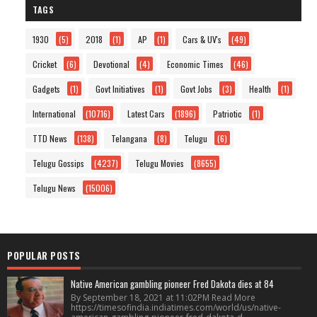
TAGS
1930
(5)
2018
(1)
AP
(1)
Cars & UV's
(49)
Cricket
(6)
Devotional
(4)
Economic Times
(46)
Gadgets
(1)
Govt Initiatives
(1)
Govt Jobs
(3)
Health
(1)
International
(10716)
Latest Cars
(1896)
Patriotic
(1)
TTD News
(138)
Telangana
(8)
Telugu
(6)
Telugu Gossips
(4237)
Telugu Movies
(8655)
Telugu News
(15006)
POPULAR POSTS
Native American gambling pioneer Fred Dakota dies at 84
By September 18, 2021 at 11:02PM Read More
https://timesofindia.indiatimes.com/world/us/native-