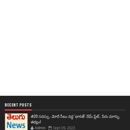
RECENT POSTS
జీ20 సదస్సు.. మోదీ సీటు వద్ద ‘భారత్’ నేమ్ ప్లేట్‌.. పేరు మార్పు
తథ్యం!
Admin
Sept 09, 2023