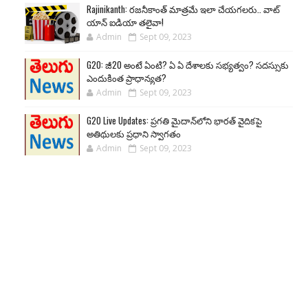
Rajinikanth: రజనీకాంత్ మాత్రమే ఇలా చేయగలరు.. వాట్
యాన్ ఐడియా తలైవా!
Admin
Sept 09, 2023
G20: జీ20 అంటే ఏంటి? ఏ ఏ దేశాలకు సభ్యత్వం? సదస్సుకు
ఎందుకింత ప్రాధాన్యత?
Admin
Sept 09, 2023
G20 Live Updates: ప్రగతి మైదాన్‌లోని భారత్ వైదికపై
అతిథులకు ప్రధాని స్వాగతం
Admin
Sept 09, 2023