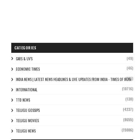
CATEGORIES
(49)
CARS & UV'S
(46)
ECONOMIC TIMES
(106)
INDIA NEWS | LATEST NEWS HEADLINES & LIVE UPDATES FROM INDIA - TIMES OF INDIA
(10716)
INTERNATIONAL
(138)
TTD NEWS
(4237)
TELUGU GOSSIPS
(8655)
TELUGU MOVIES
(15006)
TELUGU NEWS