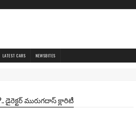
LATEST CARS
NEWSBITES
డైరెక్ట‌ర్ మురుగ‌దాస్ క్లారిటీ