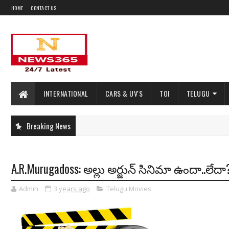
HOME
CONTACT US
INTERNATIONAL
CARS & UV'S
TOI
TELUGU
Breaking News
A.R.Murugadoss: అల్లు అర్జున్ సినిమా ఉందా..లేదా?.. 
Admin
3 years ago
Telugu Movies