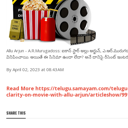
Allu Arjun - A.R.Murugadoss: ఐకాన్ స్టార్ అల్లు అర్జున్‌, ఎ.ఆర్‌.మురుగ
వినిపించాయి. అయితే ఈ సినిమా ఉందా లేదా? అనే దానిపై రీసెంట్ ఇంట‌ర్వ్
By April 02, 2023 at 08:43AM
Read More https://telugu.samayam.com/telugu
clarity-on-movie-with-allu-arjun/articleshow/9
SHARE THIS