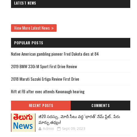
LATEST NEWS
View More Latest News
POPULAR POSTS
Native American gambling pioneer Fred Dakota dies at 84
2019 BMW 330i M Sport First Drive Review
2018 Maruti Suzuki Ertiga Review First Drive
Rift at FB after exec attends Kavanaugh hearing
RECENT POSTS
COMMENTS
జీ20 సదస్సు.. మోదీ సీటు వద్ద ‘భారత్’ నేమ్ ప్లేట్‌.. పేరు
మార్పు తథ్యం!
Admin
Sept 09, 2023