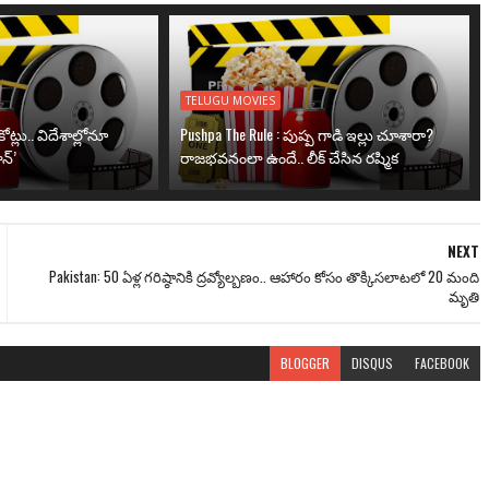
TELUGU MOVIES
ోట్లు.. విదేశాల్లోనూ
Pushpa The Rule : పుష్ప గాడి ఇల్లు చూశారా?
న్’
రాజభవనంలా ఉందే.. లీక్ చేసిన రష్మిక
NEXT
Pakistan: 50 ఏళ్ల గరిష్ఠానికి ద్రవ్యోల్బణం.. ఆహారం కోసం తొక్కిసలాటలో 20 మంది
మృతి
BLOGGER
DISQUS
FACEBOOK