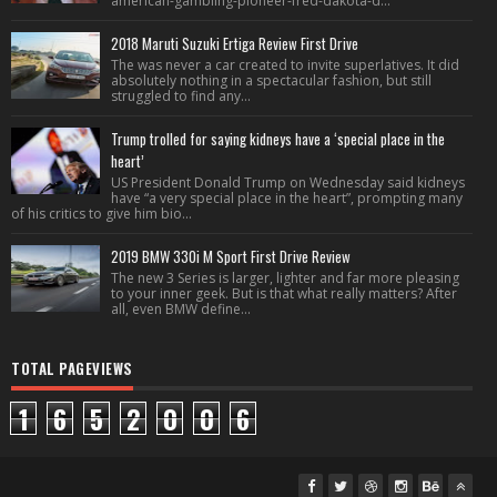
american-gambling-pioneer-fred-dakota-d...
2018 Maruti Suzuki Ertiga Review First Drive
The was never a car created to invite superlatives. It did
absolutely nothing in a spectacular fashion, but still
struggled to find any...
Trump trolled for saying kidneys have a ‘special place in the
heart’
US President Donald Trump on Wednesday said kidneys
have “a very special place in the heart”, prompting many
of his critics to give him bio...
2019 BMW 330i M Sport First Drive Review
The new 3 Series is larger, lighter and far more pleasing
to your inner geek. But is that what really matters? After
all, even BMW define...
TOTAL PAGEVIEWS
1
6
5
2
0
0
6