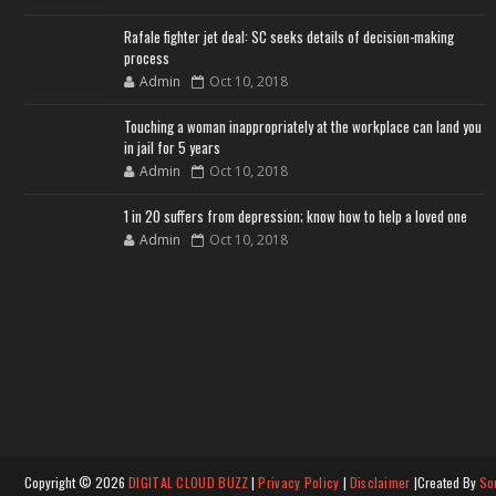
Rafale fighter jet deal: SC seeks details of decision-making
process
Admin
Oct 10, 2018
Touching a woman inappropriately at the workplace can land you
in jail for 5 years
Admin
Oct 10, 2018
1 in 20 suffers from depression; know how to help a loved one
Admin
Oct 10, 2018
Copyright ©
2026
DIGITAL CLOUD BUZZ
|
Privacy Policy
|
Disclaimer
|Created By
So