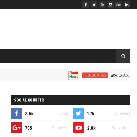
జీ20 సదస్సు.. మోదీ సీటు
TELUGU NEWS
SOCIAL COUNTER
3.5k
1.7k
Likes
Followers
735
2.8k
Followers
Subscribes