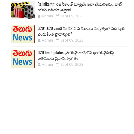
Rajinikanth: రజనీకాంత్ మాత్రమే ఇలా చేయగలరు.. వాట్
యాన్ ఐడియా తలైవా!
Admin
Sept 09, 2023
G20: జీ20 అంటే ఏంటి? ఏ ఏ దేశాలకు సభ్యత్వం? సదస్సుకు
ఎందుకింత ప్రాధాన్యత?
Admin
Sept 09, 2023
G20 Live Updates: ప్రగతి మైదాన్‌లోని భారత్ వైదికపై
అతిథులకు ప్రధాని స్వాగతం
Admin
Sept 09, 2023