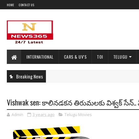
HOME
CONTACT US
INTERNATIONAL
CARS & UV'S
TOI
TELUGU
Breaking News
Vishwak sen: కాలినడకన తిరుమలకు విశ్వక్ సేన్..
Admin
3 years ago
Telugu Movies