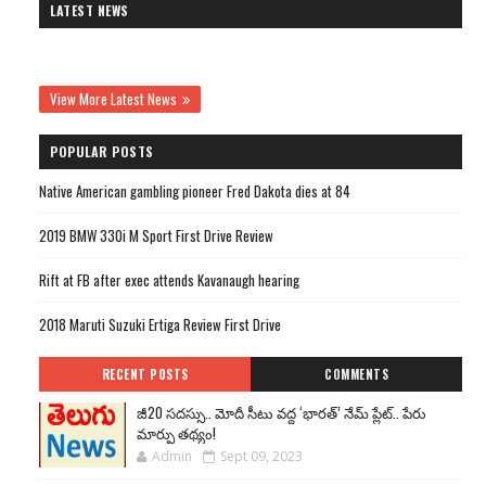
LATEST NEWS
View More Latest News
POPULAR POSTS
Native American gambling pioneer Fred Dakota dies at 84
2019 BMW 330i M Sport First Drive Review
Rift at FB after exec attends Kavanaugh hearing
2018 Maruti Suzuki Ertiga Review First Drive
RECENT POSTS
COMMENTS
జీ20 సదస్సు.. మోదీ సీటు వద్ద ‘భారత్’ నేమ్ ప్లేట్‌.. పేరు
మార్పు తథ్యం!
Admin
Sept 09, 2023