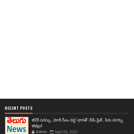
RECENT POSTS
జీ20 సదస్సు.. మోదీ సీటు వద్ద ‘భారత్’ నేమ్ ప్లేట్‌.. పేరు మార్పు
తథ్యం!
Admin
Sept 09, 2023