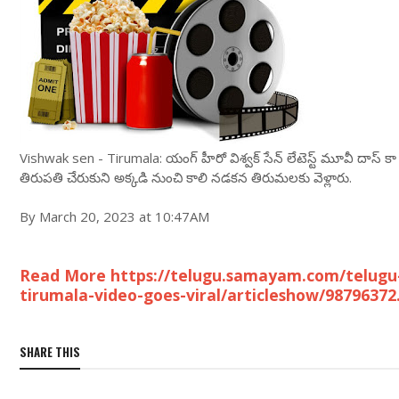
Vishwak sen - Tirumala: యంగ్ హీరో విశ్వ‌క్ సేన్ లేటెస్ట్ మూవీ దాస్ 
తిరుప‌తి చేరుకుని అక్క‌డి నుంచి కాలి న‌డ‌క‌న తిరుమ‌ల‌కు వెళ్లారు.
By March 20, 2023 at 10:47AM
Read More https://telugu.samayam.com/telugu
tirumala-video-goes-viral/articleshow/98796372
SHARE THIS