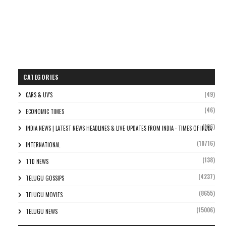
CATEGORIES
(49)
CARS & UV'S
(46)
ECONOMIC TIMES
(106)
INDIA NEWS | LATEST NEWS HEADLINES & LIVE UPDATES FROM INDIA - TIMES OF INDIA
(10716)
INTERNATIONAL
(138)
TTD NEWS
(4237)
TELUGU GOSSIPS
(8655)
TELUGU MOVIES
(15006)
TELUGU NEWS