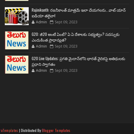
Rajinikanth: రజనీకాంత్ మాత్రమే ఇలా చేయగలరు.. వాట్ యాన్
ఐడియా తలైవా!
Admin
Sept 09, 2023
G20: జీ20 అంటే ఏంటి? ఏ ఏ దేశాలకు సభ్యత్వం? సదస్సుకు
ఎందుకింత ప్రాధాన్యత?
Admin
Sept 09, 2023
G20 Live Updates: ప్రగతి మైదాన్‌లోని భారత్ వైదికపై అతిథులకు
ప్రధాని స్వాగతం
Admin
Sept 09, 2023
raTemplates
| Distributed By
Blogger Templates