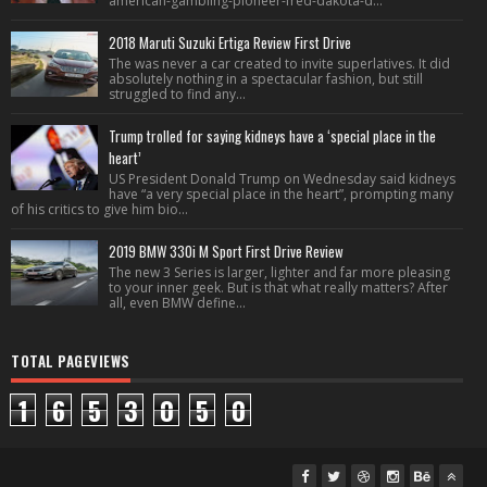
american-gambling-pioneer-fred-dakota-d...
2018 Maruti Suzuki Ertiga Review First Drive
The was never a car created to invite superlatives. It did
absolutely nothing in a spectacular fashion, but still
struggled to find any...
Trump trolled for saying kidneys have a ‘special place in the
heart’
US President Donald Trump on Wednesday said kidneys
have “a very special place in the heart”, prompting many
of his critics to give him bio...
2019 BMW 330i M Sport First Drive Review
The new 3 Series is larger, lighter and far more pleasing
to your inner geek. But is that what really matters? After
all, even BMW define...
TOTAL PAGEVIEWS
1
6
5
3
0
5
0