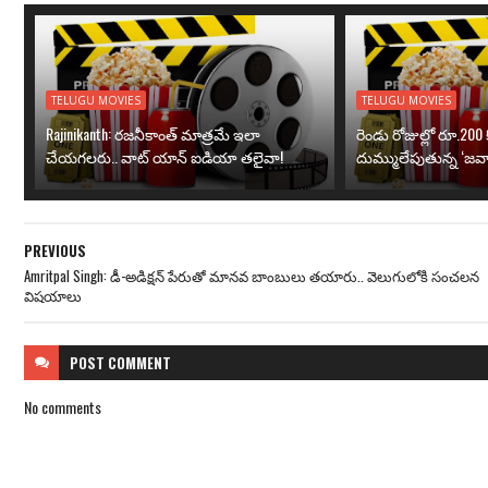
TELUGU MOVIES
TELUGU MOVIES
Rajinikanth: రజనీకాంత్ మాత్రమే ఇలా
రెండు రోజుల్లో రూ.200 క
చేయగలరు.. వాట్ యాన్ ఐడియా తలైవా!
దుమ్ములేపుతున్న ‘జవా
PREVIOUS
Amritpal Singh: డీ-అడిక్షన్ పేరుతో మానవ బాంబులు తయారు.. వెలుగులోకి సంచలన
విషయాలు
POST
COMMENT
No comments