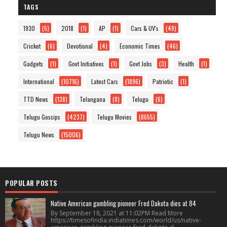
TAGS
1930
(5)
2018
(1)
AP
(1)
Cars & UV's
(49)
Cricket
(6)
Devotional
(4)
Economic Times
(46)
Gadgets
(1)
Govt Initiatives
(1)
Govt Jobs
(3)
Health
(1)
International
(10716)
Latest Cars
(1896)
Patriotic
(1)
TTD News
(138)
Telangana
(8)
Telugu
(6)
Telugu Gossips
(4237)
Telugu Movies
(8655)
Telugu News
(15006)
POPULAR POSTS
Native American gambling pioneer Fred Dakota dies at 84
By September 18, 2021 at 11:02PM Read More
https://timesofindia.indiatimes.com/world/us/native-