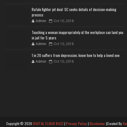
Rafale fighter jet deal: SC seeks details of decision-making
process
Admin
Oct 10, 2018
Touching a woman inappropriately at the workplace can land you
in jail for 5 years
Admin
Oct 10, 2018
1 in 20 suffers from depression; know how to help a loved one
Admin
Oct 10, 2018
Copyright ©
2026
DIGITAL CLOUD BUZZ
|
Privacy Policy
|
Disclaimer
|Created By
So