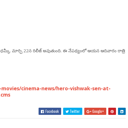
కా ధమ్కీ. మార్చి 22న రిలీజ్ అవుతుంది. ఈ నేప‌థ్యంలో ఆయ‌న ఆదివారం రాత్రి
-movies/cinema-news/hero-vishwak-sen-at-
.cms
Facebook
Twitter
Google+