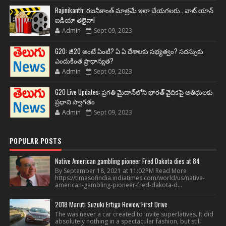
Rajinikanth: రజనీకాంత్ మాత్రమే ఇలా చేయగలరు.. వాట్ యాన్
ఐడియా తలైవా!
Admin
Sept 09, 2023
G20: జీ20 అంటే ఏంటి? ఏ ఏ దేశాలకు సభ్యత్వం? సదస్సుకు
ఎందుకింత ప్రాధాన్యత?
Admin
Sept 09, 2023
G20 Live Updates: ప్రగతి మైదాన్‌లోని భారత్ వైదికపై అతిథులకు
ప్రధాని స్వాగతం
Admin
Sept 09, 2023
POPULAR POSTS
Native American gambling pioneer Fred Dakota dies at 84
By September 18, 2021 at 11:02PM Read More
https://timesofindia.indiatimes.com/world/us/native-
american-gambling-pioneer-fred-dakota-d...
2018 Maruti Suzuki Ertiga Review First Drive
The was never a car created to invite superlatives. It did
absolutely nothing in a spectacular fashion, but still