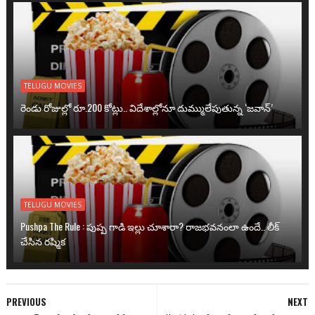
TELUGU MOVIES
రెండు రోజుల్లో రూ.200 కోట్లు.. విదేశాల్లోనూ దుమ్ములేపుతున్న ‘జవాన్’
TELUGU MOVIES
Pushpa The Rule : పుష్ప గాడి ఇల్లు చూశారా? రాజభవనంలా ఉందే.. లీక్
చేసిన రష్మిక
PREVIOUS
NEXT