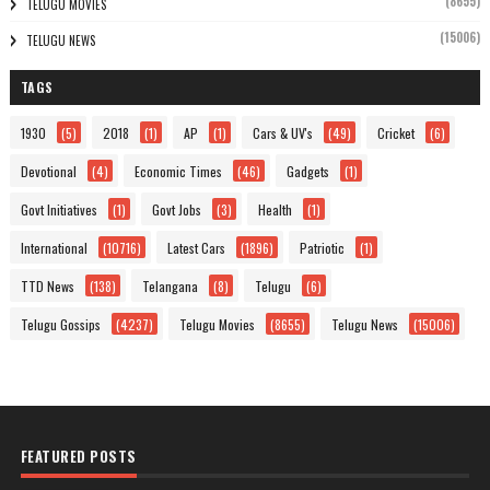
(8655)
TELUGU MOVIES
(15006)
TELUGU NEWS
TAGS
1930
(5)
2018
(1)
AP
(1)
Cars & UV's
(49)
Cricket
(6)
Devotional
(4)
Economic Times
(46)
Gadgets
(1)
Govt Initiatives
(1)
Govt Jobs
(3)
Health
(1)
International
(10716)
Latest Cars
(1896)
Patriotic
(1)
TTD News
(138)
Telangana
(8)
Telugu
(6)
Telugu Gossips
(4237)
Telugu Movies
(8655)
Telugu News
(15006)
FEATURED POSTS