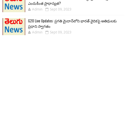
ఎందుకింత ప్రాధాన్యత?
Admin
Sept 09, 2023
G20 Live Updates: ప్రగతి మైదాన్‌లోని భారత్ వైదికపై అతిథులకు
ప్రధాని స్వాగతం
Admin
Sept 09, 2023