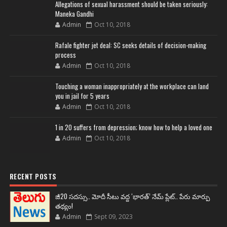
Allegations of sexual harassment should be taken seriously:
Maneka Gandhi
Admin
Oct 10, 2018
Rafale fighter jet deal: SC seeks details of decision-making
process
Admin
Oct 10, 2018
Touching a woman inappropriately at the workplace can land
you in jail for 5 years
Admin
Oct 10, 2018
1 in 20 suffers from depression; know how to help a loved one
Admin
Oct 10, 2018
RECENT POSTS
జీ20 సదస్సు.. మోదీ సీటు వద్ద ‘భారత్’ నేమ్ ప్లేట్‌.. పేరు మార్పు
తథ్యం!
Admin
Sept 09, 2023