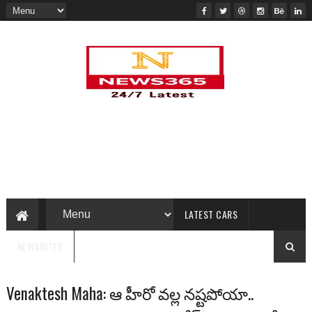
LATEST CARS
NEWSBITES
Venaktesh Maha: ఆ హీరో వ‌ల్ల న‌ష్ట‌పోయా..