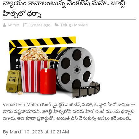
న్యాయం కావాలంటున్న వెంక‌టేష్ మ‌హా.. జూబ్లీ
హిల్స్‌లో ధ‌ర్నా
Admin
3 years ago
Telugu Movies
Venaktesh Maha: యంగ్ డైరెక్ట‌ర్ వెంక‌టేష్ మ‌హా, ఓ స్టార హీరో కార‌ణంగా
తాను న‌ష్ట‌పోయానని, జూబ్లీ హిల్స్‌లోని స‌ద‌రు హీరో ఇంటి ముందు ధ‌ర్నాకు
దిగారు. అది కూడా ప్లకార్డుతో.. అయితే దీని వెనుకున్న అస‌లు క‌థేంటంటే..
By March 10, 2023 at 10:21AM