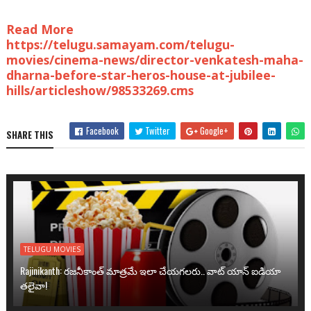
Read More
https://telugu.samayam.com/telugu-
movies/cinema-news/director-venkatesh-maha-
dharna-before-star-heros-house-at-jubilee-
hills/articleshow/98533269.cms
Facebook
Twitter
Google+
SHARE THIS
TELUGU MOVIES
Rajinikanth: రజనీకాంత్ మాత్రమే ఇలా చేయగలరు.. వాట్ యాన్ ఐడియా
తలైవా!