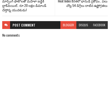
మార్ఫింగ్‌ ఫొటోలతో మహిళా జడ్జికి
Heat Index కేరళలో భానుడి ప్రకోపం.. పలు
బ్లాక్‌మెయిల్.. రూ.20 లక్షల డిమాండ్
చోట్ల 54 డిగ్రీలు దాటిన ఉష్ణోగ్రతలు
చేస్తోన్న యువకుడు!
POST
COMMENT
BLOGGER
DISQUS
FACEBOOK
No comments