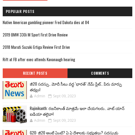
POPULAR POSTS
Native American gambling pioneer Fred Dakota dies at 84
2019 BMW 330i M Sport First Drive Review
2018 Maruti Suzuki Ertiga Review First Drive
Rift at FB after exec attends Kavanaugh hearing
RECENT POSTS
COMMENTS
జీ20 సదస్సు.. మోదీ సీటు వద్ద ‘భారత్’ నేమ్ ప్లేట్‌.. పేరు మార్పు
తథ్యం!
Admin
Sept 09, 2023
Rajinikanth: రజనీకాంత్ మాత్రమే ఇలా చేయగలరు.. వాట్ యాన్
ఐడియా తలైవా!
Admin
Sept 09, 2023
G20: జీ20 అంటే ఏంటి? ఏ ఏ దేశాలకు సభ్యత్వం? సదస్సుకు