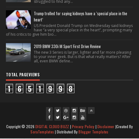
struggled to find any...
Trump trolled for saying kidneys have a ‘special place in the
heart’
US President Donald Trump on Wednesday said kidneys
have “a very special place in the heart”, prompting many
of his critics to give him bio...
2019 BMW 330i M Sport First Drive Review
The new 3 Series is larger, lighter and far more pleasing
to your inner geek. But is that what really matters? After
all, even BMW define...
TOTAL PAGEVIEWS
1
6
5
1
9
9
8
fac
twi
gpl
ins
you
Copyright ©
2026
DIGITAL CLOUD BUZZ
|
Privacy Policy
|
Disclaimer
|Created By
ebo
tte
us
J
tag
tub
SoraTemplates
| Distributed By
Blogger Templates
ok
J
r
Joi
oin
ra
e
Jo