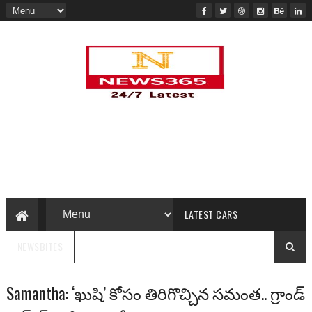
LATEST CARS
NEWSBITES
Samantha: ‘ఖుషి’ కోసం తిరిగొచ్చిన సమంత.. గ్రాండ్