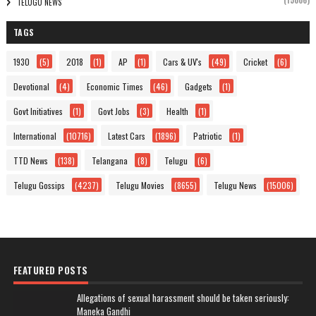
(15006)
TELUGU NEWS
TAGS
1930
(5)
2018
(1)
AP
(1)
Cars & UV's
(49)
Cricket
(6)
Devotional
(4)
Economic Times
(46)
Gadgets
(1)
Govt Initiatives
(1)
Govt Jobs
(3)
Health
(1)
International
(10716)
Latest Cars
(1896)
Patriotic
(1)
TTD News
(138)
Telangana
(8)
Telugu
(6)
Telugu Gossips
(4237)
Telugu Movies
(8655)
Telugu News
(15006)
FEATURED POSTS
Allegations of sexual harassment should be taken seriously:
Maneka Gandhi