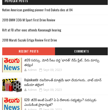
POPULAR POSTS
Native American gambling pioneer Fred Dakota dies at 84
2019 BMW 330i M Sport First Drive Review
Rift at FB after exec attends Kavanaugh hearing
2018 Maruti Suzuki Ertiga Review First Drive
RECENT POSTS
COMMENTS
జీ20 సదస్సు.. మోదీ సీటు వద్ద ‘భారత్’ నేమ్ ప్లేట్‌.. పేరు మార్పు
తథ్యం!
Admin
Sept 09, 2023
Rajinikanth: రజనీకాంత్ మాత్రమే ఇలా చేయగలరు.. వాట్ యాన్
ఐడియా తలైవా!
Admin
Sept 09, 2023
G20: జీ20 అంటే ఏంటి? ఏ ఏ దేశాలకు సభ్యత్వం? సదస్సుకు
ఎందుకింత ప్రాధాన్యత?
Admin
Sept 09, 2023