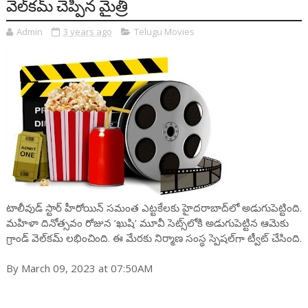
వెల్‌కమ్ చెప్పిన మైత్రీ
Admin
3 years ago
Telugu Movies
టాలీవుడ్ స్టార్ హీరోయిన్ సమంత ఎట్టకేలకు హైదరాబాద్‌లో అడుగుపెట్టింది.
మహిళా దినోత్సవం రోజున ‘ఖుషి’ మూవీ సెట్స్‌లోకి అడుగుపెట్టిన ఆమెకు
గ్రాండ్ వెల్‌కమ్ లభించింది. ఈ మేరకు నిర్మాణ సంస్థ స్పెషల్‌గా ట్వీట్ చేసింది.
By March 09, 2023 at 07:50AM