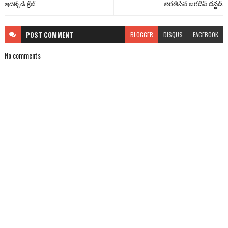
ఇదెక్కడి క్రేజ్
తెరతీసిన జగదీప్ దన్ఖడ్
POST
COMMENT
BLOGGER
DISQUS
FACEBOOK
No comments