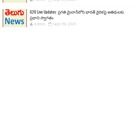
G20 Live Updates: ప్రగతి మైదాన్‌లోని భారత్ వైదికపై అతిథులకు
ప్రధాని స్వాగతం
Admin
Sept 09, 2023