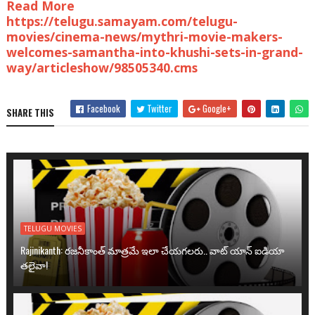
Read More
https://telugu.samayam.com/telugu-
movies/cinema-news/mythri-movie-makers-
welcomes-samantha-into-khushi-sets-in-grand-
way/articleshow/98505340.cms
Facebook
Twitter
Google+
SHARE THIS
TELUGU MOVIES
Rajinikanth: రజనీకాంత్ మాత్రమే ఇలా చేయగలరు.. వాట్ యాన్ ఐడియా
తలైవా!