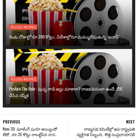
TELUGU MOVIES
రెండు రోజుల్లో రూ.200 కోట్లు.. విదేశాల్లోనూ దుమ్ములేపుతున్న ‘జవాన్’
TELUGU MOVIES
Pushpa The Rule : పుష్ప గాడి ఇల్లు చూశారా? రాజభవనంలా ఉందే.. లీక్
చేసిన రష్మిక
PREVIOUS
NEXT
Nani 30: షూటింగ్ షురూ అయ్యిందో
రాజ్యసభ కమిటీల్లో ఉప-రాష్ట్రపతి
లేదో.. రూ.35 కోట్లు రాబట్టేసిన నాని..
వ్యక్తిగత సిబ్బంది.. కొత్త సంప్రదాయానికి