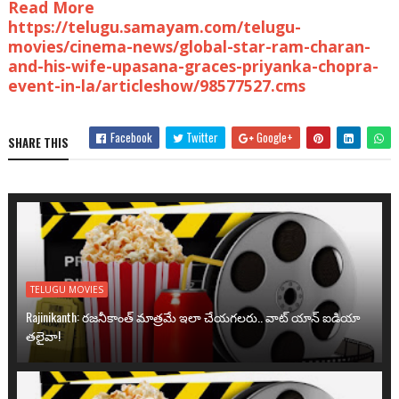
Read More
https://telugu.samayam.com/telugu-
movies/cinema-news/global-star-ram-charan-
and-his-wife-upasana-graces-priyanka-chopra-
event-in-la/articleshow/98577527.cms
Facebook
Twitter
Google+
SHARE THIS
TELUGU MOVIES
Rajinikanth: రజనీకాంత్ మాత్రమే ఇలా చేయగలరు.. వాట్ యాన్ ఐడియా
తలైవా!