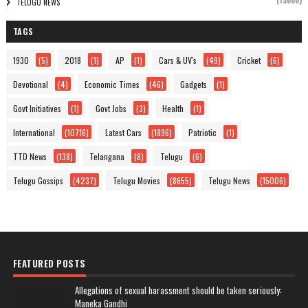
(15006)
TELUGU NEWS
TAGS
1930
(5)
2018
(1)
AP
(1)
Cars & UV's
(49)
Cricket
(6)
Devotional
(4)
Economic Times
(46)
Gadgets
(1)
Govt Initiatives
(1)
Govt Jobs
(3)
Health
(1)
International
(10716)
Latest Cars
(1896)
Patriotic
(1)
TTD News
(138)
Telangana
(8)
Telugu
(6)
Telugu Gossips
(4237)
Telugu Movies
(8655)
Telugu News
(15006)
FEATURED POSTS
Allegations of sexual harassment should be taken seriously:
Maneka Gandhi