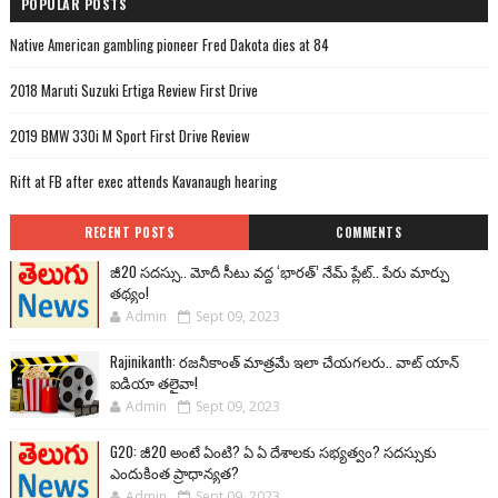
POPULAR POSTS
Native American gambling pioneer Fred Dakota dies at 84
2018 Maruti Suzuki Ertiga Review First Drive
2019 BMW 330i M Sport First Drive Review
Rift at FB after exec attends Kavanaugh hearing
RECENT POSTS
COMMENTS
జీ20 సదస్సు.. మోదీ సీటు వద్ద ‘భారత్’ నేమ్ ప్లేట్‌.. పేరు మార్పు
తథ్యం!
Admin
Sept 09, 2023
Rajinikanth: రజనీకాంత్ మాత్రమే ఇలా చేయగలరు.. వాట్ యాన్
ఐడియా తలైవా!
Admin
Sept 09, 2023
G20: జీ20 అంటే ఏంటి? ఏ ఏ దేశాలకు సభ్యత్వం? సదస్సుకు
ఎందుకింత ప్రాధాన్యత?
Admin
Sept 09, 2023