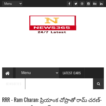
LATEST CARS
NEWSBITES
RRR - Ram Charan: ప్రియాంక చోప్రాతో రామ్ చ‌ర‌ణ్‌-