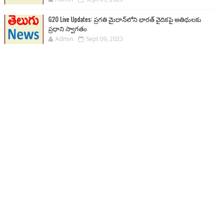
G20 Live Updates: ప్రగతి మైదాన్‌లోని భారత్ వైదికపై అతిథులకు
ప్రధాని స్వాగతం
Admin
Sept 09, 2023