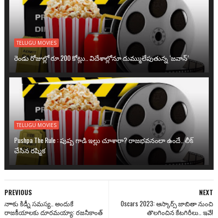
TELUGU MOVIES
రెండు రోజుల్లో రూ.200 కోట్లు.. విదేశాల్లోనూ దుమ్ములేపుతున్న ‘జవాన్’
TELUGU MOVIES
Pushpa The Rule : పుష్ప గాడి ఇల్లు చూశారా? రాజభవనంలా ఉందే.. లీక్
చేసిన రష్మిక
PREVIOUS
NEXT
నాాకు కిడ్నీ సమస్య.. అందుకే
Oscars 2023: ఆస్కార్స్ జాబితా నుంచి
రాజకీయాలకు దూరమయ్యా: రజనీకాంత్‌
తొలగించిన కేటగిరీలు.. ఇవే!