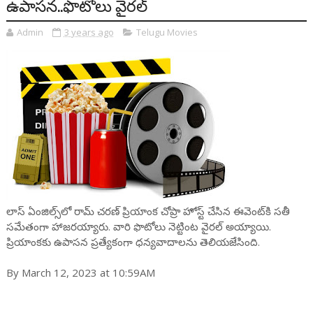
ఉపాస‌న..ఫొటోలు వైర‌ల్
Admin
3 years ago
Telugu Movies
లాస్ ఏంజిల్స్‌లో రామ్ చ‌ర‌ణ్ ప్రియాంక చోప్రా హోస్ట్ చేసిన ఈవెంట్‌కి స‌తీ
స‌మేతంగా హాజ‌ర‌య్యారు. వారి ఫొటోలు నెట్టింట వైర‌ల్ అయ్యాయి.
ప్రియాంక‌కు ఉపాస‌న ప్ర‌త్యేకంగా ధ‌న్య‌వాదాల‌ను తెలియ‌జేసింది.
By March 12, 2023 at 10:59AM