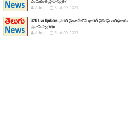
ఎందుకింత ప్రాధాన్యత?
Admin
Sept 09, 2023
G20 Live Updates: ప్రగతి మైదాన్‌లోని భారత్ వైదికపై అతిథులకు
ప్రధాని స్వాగతం
Admin
Sept 09, 2023