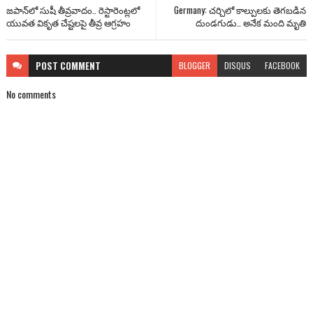
జపాన్‌లో సుషీ తీవ్రవాదం.. రెస్టారెంట్లలో
Germany: చర్చిలో కాల్పులకు తెగబడిన
యువత వికృత చేష్టలపై తీవ్ర ఆగ్రహం
దుండగుడు.. అనేక మంది మృతి
POST
COMMENT
BLOGGER
DISQUS
FACEBOOK
No comments