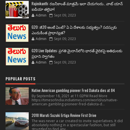
Rajinikanth: రజనీకాంత్ మాత్రమే ఇలా చేయగలరు.. వాట్ యాన్
ఐడియా తలైవా!
Admin
Sept 09, 2023
G20: జీ20 అంటే ఏంటి? ఏ ఏ దేశాలకు సభ్యత్వం? సదస్సుకు
ఎందుకింత ప్రాధాన్యత?
Admin
Sept 09, 2023
G20 Live Updates: ప్రగతి మైదాన్‌లోని భారత్ వైదికపై అతిథులకు
ప్రధాని స్వాగతం
Admin
Sept 09, 2023
POPULAR POSTS
Native American gambling pioneer Fred Dakota dies at 84
By September 18, 2021 at 11:02PM Read More
https://timesofindia.indiatimes.com/world/us/native-
american-gambling-pioneer-fred-dakota-d...
2018 Maruti Suzuki Ertiga Review First Drive
The was never a car created to invite superlatives. It did
absolutely nothing in a spectacular fashion, but still
struggled to find any...