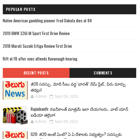
POPULAR POSTS
Native American gambling pioneer Fred Dakota dies at 84
2019 BMW 330i M Sport First Drive Review
2018 Maruti Suzuki Ertiga Review First Drive
Rift at FB after exec attends Kavanaugh hearing
RECENT POSTS
COMMENTS
జీ20 సదస్సు.. మోదీ సీటు వద్ద ‘భారత్’ నేమ్ ప్లేట్‌.. పేరు మార్పు
తథ్యం!
Admin
Sept 09, 2023
Rajinikanth: రజనీకాంత్ మాత్రమే ఇలా చేయగలరు.. వాట్ యాన్
ఐడియా తలైవా!
Admin
Sept 09, 2023
G20: జీ20 అంటే ఏంటి? ఏ ఏ దేశాలకు సభ్యత్వం? సదస్సుకు