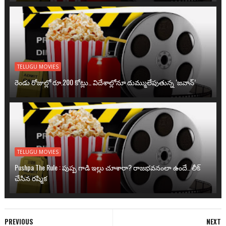
TELUGU MOVIES
రెండు రోజుల్లో రూ.200 కోట్లు.. విదేశాల్లోనూ దుమ్ములేపుతున్న ‘జవాన్’
TELUGU MOVIES
Pushpa The Rule : పుష్ప గాడి ఇల్లు చూశారా? రాజభవనంలా ఉందే.. లీక్
చేసిన రష్మిక
PREVIOUS
NEXT