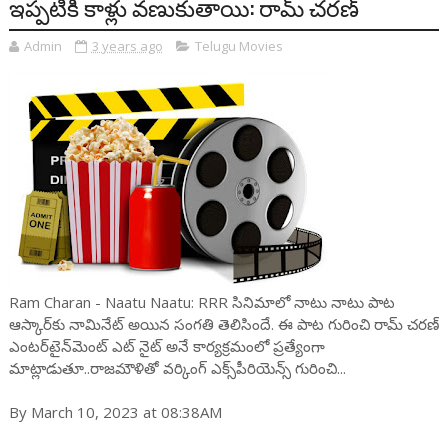
ఇప్పటికీ కాళ్లు వణుకుతాయి: రామ్ చరణ్
Admin
3 years ago
Telugu Movies
Ram Charan - Naatu Naatu: RRR సినిమాలో నాటు నాటు పాట
ఆస్కార్‌కు నామినేట్ అయిన సంగ‌తి తెలిసిందే. ఈ పాట గురించి రామ్ చ‌ర‌ణ్
ఎంట‌ర్‌టైన్‌మెంట్ ఎట్ నైట్ అనే కార్యక్ర‌మంలో ప్ర‌త్యేంగా
మాట్లాడుతూ..రాజ‌మౌళితో వ‌ర్కింగ్ ఎక్స్‌పీరియెన్స్ గురించి...
By March 10, 2023 at 08:38AM