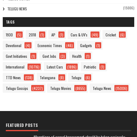
(15006)
TELUGU NEWS
TAGS
1930
(5)
2018
(1)
AP
(1)
Cars & UV's
(49)
Cricket
(6)
Devotional
(4)
Economic Times
(46)
Gadgets
(1)
Govt Initiatives
(1)
Govt Jobs
(3)
Health
(1)
International
(10716)
Latest Cars
(1896)
Patriotic
(1)
TTD News
(138)
Telangana
(8)
Telugu
(6)
Telugu Gossips
(4237)
Telugu Movies
(8655)
Telugu News
(15006)
FEATURED POSTS