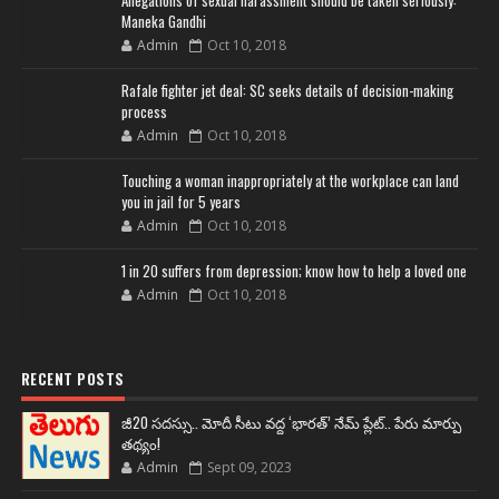
Allegations of sexual harassment should be taken seriously:
Maneka Gandhi
Admin
Oct 10, 2018
Rafale fighter jet deal: SC seeks details of decision-making
process
Admin
Oct 10, 2018
Touching a woman inappropriately at the workplace can land
you in jail for 5 years
Admin
Oct 10, 2018
1 in 20 suffers from depression; know how to help a loved one
Admin
Oct 10, 2018
RECENT POSTS
జీ20 సదస్సు.. మోదీ సీటు వద్ద ‘భారత్’ నేమ్ ప్లేట్‌.. పేరు మార్పు
తథ్యం!
Admin
Sept 09, 2023