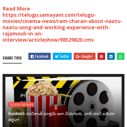
Read More
https://telugu.samayam.com/telugu-
movies/cinema-news/ram-charan-about-naatu-
naatu-song-and-working-experience-with-
rajamouli-in-an-
interview/articleshow/98529820.cms
Facebook
Twitter
Google+
SHARE THIS
TELUGU MOVIES
Rajinikanth: రజనీకాంత్ మాత్రమే ఇలా చేయగలరు.. వాట్ యాన్ ఐడియా
తలైవా!