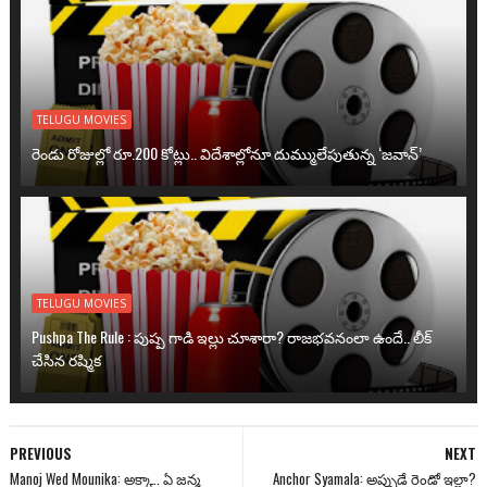
TELUGU MOVIES
రెండు రోజుల్లో రూ.200 కోట్లు.. విదేశాల్లోనూ దుమ్ములేపుతున్న ‘జవాన్’
TELUGU MOVIES
Pushpa The Rule : పుష్ప గాడి ఇల్లు చూశారా? రాజభవనంలా ఉందే.. లీక్
చేసిన రష్మిక
PREVIOUS
NEXT
Manoj Wed Mounika: అక్కా.. ఏ జన్మ
Anchor Syamala: అప్పుడే రెండో ఇల్లా?