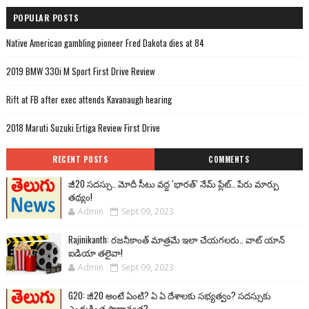
POPULAR POSTS
Native American gambling pioneer Fred Dakota dies at 84
2019 BMW 330i M Sport First Drive Review
Rift at FB after exec attends Kavanaugh hearing
2018 Maruti Suzuki Ertiga Review First Drive
RECENT POSTS
COMMENTS
జీ20 సదస్సు.. మోదీ సీటు వద్ద ‘భారత్’ నేమ్ ప్లేట్‌.. పేరు మార్పు
తథ్యం!
Admin
Sept 09, 2023
Rajinikanth: రజనీకాంత్ మాత్రమే ఇలా చేయగలరు.. వాట్ యాన్
ఐడియా తలైవా!
Admin
Sept 09, 2023
G20: జీ20 అంటే ఏంటి? ఏ ఏ దేశాలకు సభ్యత్వం? సదస్సుకు
ఎందుకింత ప్రాధాన్యత?