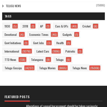
(15006)
TELUGU NEWS
TAGS
1930
(5)
2018
(1)
AP
(1)
Cars & UV's
(49)
Cricket
(6)
Devotional
(4)
Economic Times
(46)
Gadgets
(1)
Govt Initiatives
(1)
Govt Jobs
(3)
Health
(1)
International
(10716)
Latest Cars
(1896)
Patriotic
(1)
TTD News
(138)
Telangana
(8)
Telugu
(6)
Telugu Gossips
(4237)
Telugu Movies
(8655)
Telugu News
(15006)
FEATURED POSTS
Allegations of sexual harassment should be taken seriously: