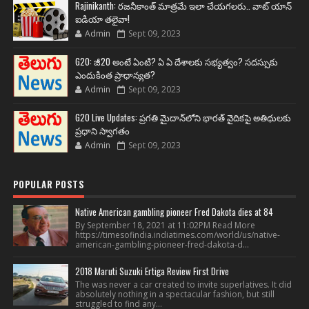
Rajinikanth: రజనీకాంత్ మాత్రమే ఇలా చేయగలరు.. వాట్ యాన్
ఐడియా తలైవా!
Admin
Sept 09, 2023
G20: జీ20 అంటే ఏంటి? ఏ ఏ దేశాలకు సభ్యత్వం? సదస్సుకు
ఎందుకింత ప్రాధాన్యత?
Admin
Sept 09, 2023
G20 Live Updates: ప్రగతి మైదాన్‌లోని భారత్ వైదికపై అతిథులకు
ప్రధాని స్వాగతం
Admin
Sept 09, 2023
POPULAR POSTS
Native American gambling pioneer Fred Dakota dies at 84
By September 18, 2021 at 11:02PM Read More
https://timesofindia.indiatimes.com/world/us/native-
american-gambling-pioneer-fred-dakota-d...
2018 Maruti Suzuki Ertiga Review First Drive
The was never a car created to invite superlatives. It did
absolutely nothing in a spectacular fashion, but still
struggled to find any...