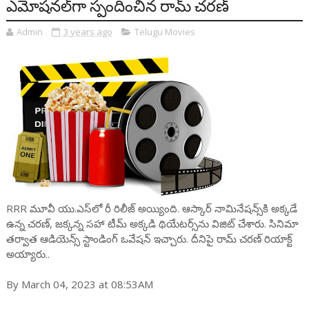
ఎమోషన‌ల్‌గా స్పందించిన రామ్ చ‌ర‌ణ్‌
Admin
3 years ago
Telugu Movies
RRR మూవీ యు.ఎస్‌లో రీ రిలీజ్ అయ్యింది. ఆస్కార్ నామినేష‌న్స్‌కి అక్క‌డే
ఉన్న చ‌రణ్‌, జ‌క్క‌న్న స‌హా టీమ్ అక్క‌డి థియేట‌ర్స్‌ను విజిట్ చేశారు. సినిమా
త‌ర్వాత ఆడియెన్స్ స్టాండింగ్ ఒవేష‌న్ ఇచ్చారు. దీనిపై రామ్ చ‌ర‌ణ్ రియాక్ట్
అయ్యారు..
By March 04, 2023 at 08:53AM