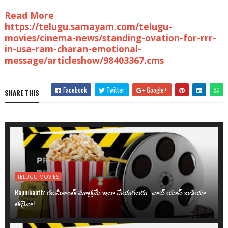
Read More
https://telugu.samayam.com/telugu-
movies/cinema-news/standing-ovation-for-rrr-
in-usa-ram-charan-emotional-
message/articleshow/98403367.cms
Facebook
Twitter
Google+
SHARE THIS
TELUGU MOVIES
Rajinikanth: రజనీకాంత్ మాత్రమే ఇలా చేయగలరు.. వాట్ యాన్ ఐడియా
తలైవా!