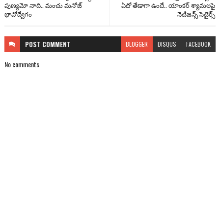
పుణ్యమో నాది.. మంచు మనోజ్
ఏదో తేడాగా ఉందే.. యాంక‌ర్ శ్యామలపై
భావోద్వేగం
నెటిజన్స్ సెటైర్స్
POST
COMMENT
BLOGGER
DISQUS
FACEBOOK
No comments