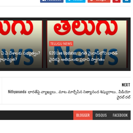
TELUGU NEWS
? ఏ ఏ దేశాలకు సభ్యత్వం?
G20 Live Updates: ప్రగతి మైదాన్‌లోని భారత్
్రాధాన్యత?
వైదికపై అతిథులకు ప్రధాని స్వాగతం
NEXT
Nithyananda: భారత్‌‌‌పై వ్యాఖ్యలు.. మాట మార్చేసిన నిత్యానంద శిష్యురాలు.. వీడియో
వైరల్ రల్
BLOGGER
DISQUS
FACEBOOK