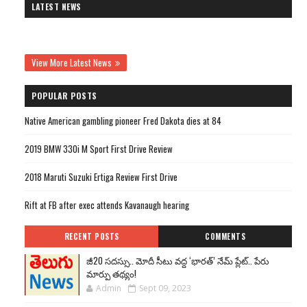
LATEST NEWS
View More Latest News
POPULAR POSTS
Native American gambling pioneer Fred Dakota dies at 84
2019 BMW 330i M Sport First Drive Review
2018 Maruti Suzuki Ertiga Review First Drive
Rift at FB after exec attends Kavanaugh hearing
RECENT POSTS
COMMENTS
జీ20 సదస్సు.. మోదీ సీటు వద్ద ‘భారత్’ నేమ్ ప్లేట్‌.. పేరు
మార్పు తథ్యం!
Admin
Sept 09, 2023