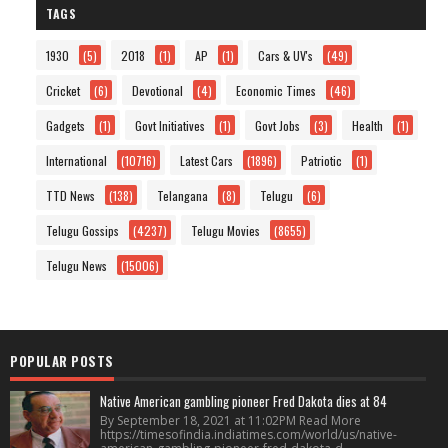
TAGS
1930
(5)
2018
(1)
AP
(1)
Cars & UV's
(49)
Cricket
(6)
Devotional
(4)
Economic Times
(46)
Gadgets
(1)
Govt Initiatives
(1)
Govt Jobs
(3)
Health
(1)
International
(10716)
Latest Cars
(1896)
Patriotic
(1)
TTD News
(138)
Telangana
(8)
Telugu
(6)
Telugu Gossips
(4237)
Telugu Movies
(8655)
Telugu News
(15006)
POPULAR POSTS
Native American gambling pioneer Fred Dakota dies at 84
By September 18, 2021 at 11:02PM Read More
https://timesofindia.indiatimes.com/world/us/native-