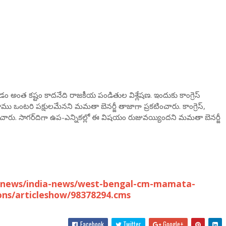
ించడం అంత కష్టం కాదనేది రాజకీయ పండితుల విశ్లేషణ. ఇందుకు కాంగ్రెస్
 ఒంటరి పక్షులమేనని మమతా బెనర్జీ తాజాగా ప్రకటించారు. కాంగ్రెస్,
చారు. సాగర్‌దిగా ఉప-ఎన్నికల్లో ఈ విషయం రుజువయ్యిందని మమతా బెనర్జీ
t-news/india-news/west-bengal-cm-mamata-
ions/articleshow/98378294.cms
Facebook
Twitter
Google+