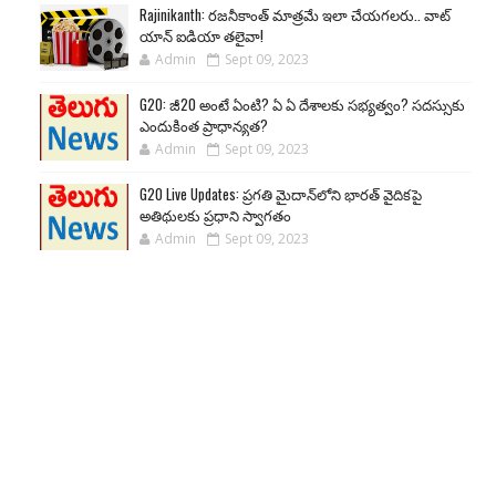
Rajinikanth: రజనీకాంత్ మాత్రమే ఇలా చేయగలరు.. వాట్
యాన్ ఐడియా తలైవా!
Admin
Sept 09, 2023
G20: జీ20 అంటే ఏంటి? ఏ ఏ దేశాలకు సభ్యత్వం? సదస్సుకు
ఎందుకింత ప్రాధాన్యత?
Admin
Sept 09, 2023
G20 Live Updates: ప్రగతి మైదాన్‌లోని భారత్ వైదికపై
అతిథులకు ప్రధాని స్వాగతం
Admin
Sept 09, 2023