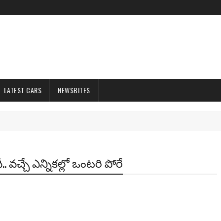
LATEST CARS
NEWSBITES
ీ.. వచ్చే ఎన్నికల్లో ఒంటరి పోరే