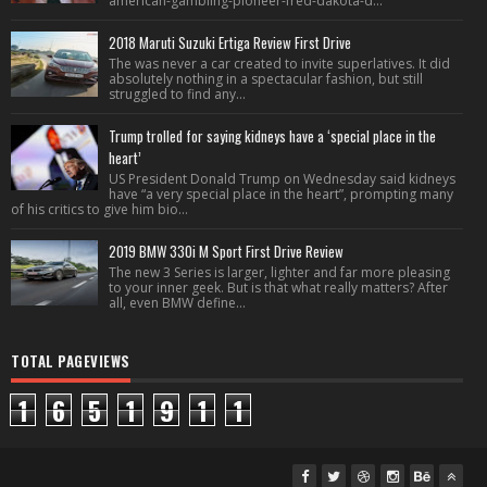
american-gambling-pioneer-fred-dakota-d...
2018 Maruti Suzuki Ertiga Review First Drive
The was never a car created to invite superlatives. It did
absolutely nothing in a spectacular fashion, but still
struggled to find any...
Trump trolled for saying kidneys have a ‘special place in the
heart’
US President Donald Trump on Wednesday said kidneys
have “a very special place in the heart”, prompting many
of his critics to give him bio...
2019 BMW 330i M Sport First Drive Review
The new 3 Series is larger, lighter and far more pleasing
to your inner geek. But is that what really matters? After
all, even BMW define...
TOTAL PAGEVIEWS
1
6
5
1
9
1
1