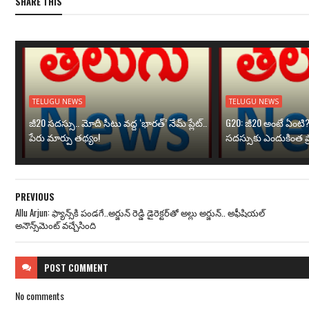
SHARE THIS
TELUGU NEWS
TELUGU NEWS
జీ20 సదస్సు.. మోదీ సీటు వద్ద ‘భారత్’ నేమ్ ప్లేట్‌..
G20: జీ20 అంటే ఏంటి
పేరు మార్పు తథ్యం!
సదస్సుకు ఎందుకింత ప
PREVIOUS
Allu Arjun: ఫ్యాన్స్‌కి పండ‌గే..అర్జున్ రెడ్డి డైరెక్టర్‌తో అల్లు అర్జున్.. అఫీషియల్
అనౌన్స్‌మెంట్ వచ్చేసింది
POST
COMMENT
No comments