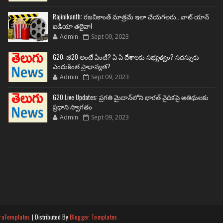
Rajinikanth: రజనీకాంత్ మాత్రమే ఇలా చేయగలరు.. వాట్ యాన్
ఐడియా తలైవా!
Admin
Sept 09, 2023
G20: జీ20 అంటే ఏంటి? ఏ ఏ దేశాలకు సభ్యత్వం? సదస్సుకు
ఎందుకింత ప్రాధాన్యత?
Admin
Sept 09, 2023
G20 Live Updates: ప్రగతి మైదాన్‌లోని భారత్ వైదికపై అతిథులకు
ప్రధాని స్వాగతం
Admin
Sept 09, 2023
raTemplates
| Distributed By
Blogger Templates