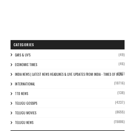
CATEGORIES
(49)
CARS & UV'S
(46)
ECONOMIC TIMES
(106)
INDIA NEWS | LATEST NEWS HEADLINES & LIVE UPDATES FROM INDIA - TIMES OF INDIA
(10716)
INTERNATIONAL
(138)
TTD NEWS
(4237)
TELUGU GOSSIPS
(8655)
TELUGU MOVIES
(15006)
TELUGU NEWS