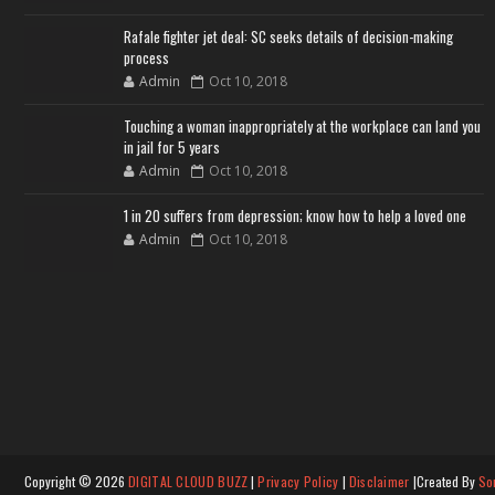
Rafale fighter jet deal: SC seeks details of decision-making
process
Admin
Oct 10, 2018
Touching a woman inappropriately at the workplace can land you
in jail for 5 years
Admin
Oct 10, 2018
1 in 20 suffers from depression; know how to help a loved one
Admin
Oct 10, 2018
Copyright ©
2026
DIGITAL CLOUD BUZZ
|
Privacy Policy
|
Disclaimer
|Created By
So