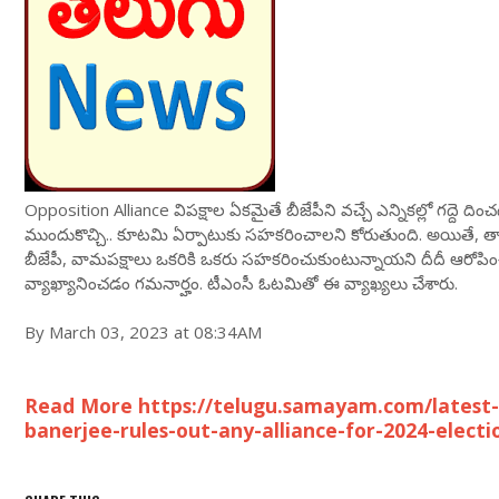
Opposition Alliance విపక్షాల ఏకమైతే బీజేపీని వచ్చే ఎన్నికల్లో గద్దె ద
ముందుకొచ్చి.. కూటమి ఏర్పాటుకు సహకరించాలని కోరుతుంది. అయితే, తాము
బీజేపీ, వామపక్షాలు ఒకరికి ఒకరు సహకరించుకుంటున్నాయని దీదీ ఆరోపిం
వ్యాఖ్యానించడం గమనార్హం. టీఎంసీ ఓటమితో ఈ వ్యాఖ్యలు చేశారు.
By March 03, 2023 at 08:34AM
Read More https://telugu.samayam.com/lates
banerjee-rules-out-any-alliance-for-2024-elect