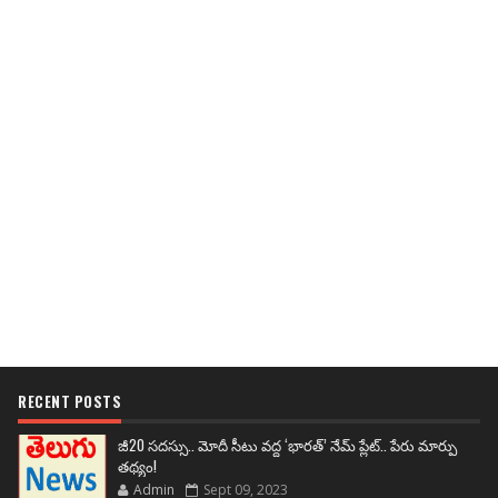
RECENT POSTS
జీ20 సదస్సు.. మోదీ సీటు వద్ద ‘భారత్’ నేమ్ ప్లేట్‌.. పేరు మార్పు
తథ్యం!
Admin
Sept 09, 2023