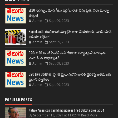
జీ20 సదస్సు.. మోదీ సీటు వద్ద ‘భారత్’ నేమ్ ప్లేట్‌.. పేరు మార్పు
తథ్యం!
Admin
Sept 09, 2023
Rajinikanth: రజనీకాంత్ మాత్రమే ఇలా చేయగలరు.. వాట్ యాన్
ఐడియా తలైవా!
Admin
Sept 09, 2023
G20: జీ20 అంటే ఏంటి? ఏ ఏ దేశాలకు సభ్యత్వం? సదస్సుకు
ఎందుకింత ప్రాధాన్యత?
Admin
Sept 09, 2023
G20 Live Updates: ప్రగతి మైదాన్‌లోని భారత్ వైదికపై అతిథులకు
ప్రధాని స్వాగతం
Admin
Sept 09, 2023
POPULAR POSTS
Native American gambling pioneer Fred Dakota dies at 84
By September 18, 2021 at 11:02PM Read More