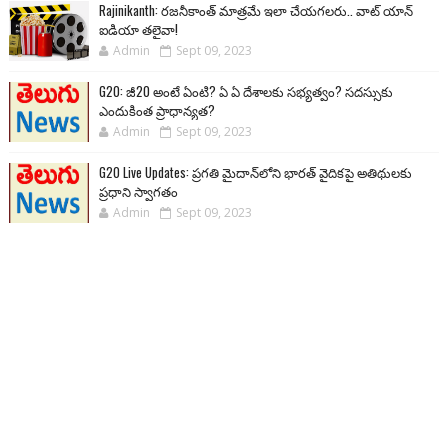
Rajinikanth: రజనీకాంత్ మాత్రమే ఇలా చేయగలరు.. వాట్ యాన్
ఐడియా తలైవా!
Admin
Sept 09, 2023
G20: జీ20 అంటే ఏంటి? ఏ ఏ దేశాలకు సభ్యత్వం? సదస్సుకు
ఎందుకింత ప్రాధాన్యత?
Admin
Sept 09, 2023
G20 Live Updates: ప్రగతి మైదాన్‌లోని భారత్ వైదికపై అతిథులకు
ప్రధాని స్వాగతం
Admin
Sept 09, 2023