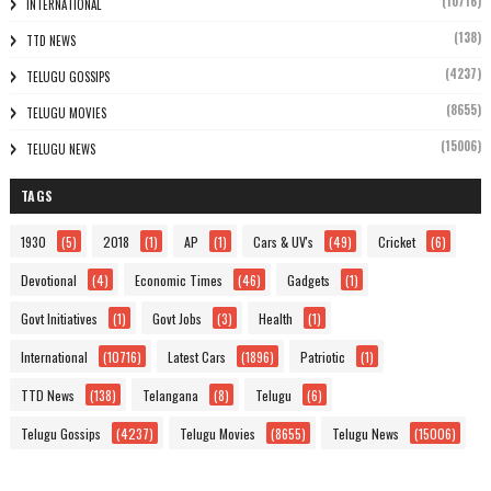
(10716)
INTERNATIONAL
(138)
TTD NEWS
(4237)
TELUGU GOSSIPS
(8655)
TELUGU MOVIES
(15006)
TELUGU NEWS
TAGS
1930
(5)
2018
(1)
AP
(1)
Cars & UV's
(49)
Cricket
(6)
Devotional
(4)
Economic Times
(46)
Gadgets
(1)
Govt Initiatives
(1)
Govt Jobs
(3)
Health
(1)
International
(10716)
Latest Cars
(1896)
Patriotic
(1)
TTD News
(138)
Telangana
(8)
Telugu
(6)
Telugu Gossips
(4237)
Telugu Movies
(8655)
Telugu News
(15006)