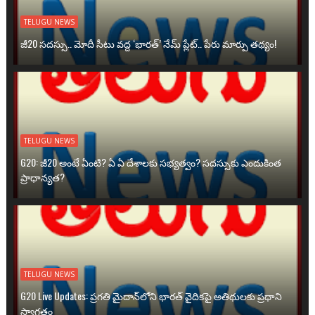
TELUGU NEWS
జీ20 సదస్సు.. మోదీ సీటు వద్ద ‘భారత్’ నేమ్ ప్లేట్‌.. పేరు మార్పు తథ్యం!
TELUGU NEWS
G20: జీ20 అంటే ఏంటి? ఏ ఏ దేశాలకు సభ్యత్వం? సదస్సుకు ఎందుకింత
ప్రాధాన్యత?
TELUGU NEWS
G20 Live Updates: ప్రగతి మైదాన్‌లోని భారత్ వైదికపై అతిథులకు ప్రధాని
స్వాగతం