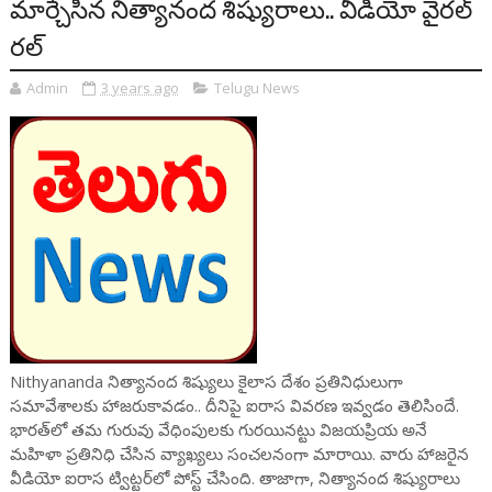
మార్చేసిన నిత్యానంద శిష్యురాలు.. వీడియో వైరల్
రల్
Admin
3 years ago
Telugu News
Nithyananda నిత్యానంద శిష్యులు కైలాస దేశం ప్రతినిధులుగా
సమావేశాలకు హాజరుకావడం.. దీనిపై ఐరాస వివరణ ఇవ్వడం తెలిసిందే.
భారత్‌లో తమ గురువు వేధింపులకు గురయినట్టు విజయప్రియ అనే
మహిళా ప్రతినిధి చేసిన వ్యాఖ్యలు సంచలనంగా మారాయి. వారు హాజరైన
వీడియో ఐరాస ట్విట్టర్‌లో పోస్ట్ చేసింది. తాజాగా, నిత్యానంద శిష్యురాలు