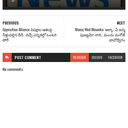
PREVIOUS
NEXT
Opposition Alliance విపక్షాల ఆశలపై
Manoj Wed Mounika: అక్కా.. ఏ జన్మ
నీళ్లుచల్లిన దీదీ.. వచ్చే ఎన్నికల్లో ఒంటరి
పుణ్యమో నాది.. మంచు మనోజ్
పోరే
భావోద్వేగం
POST
COMMENT
BLOGGER
DISQUS
FACEBOOK
No comments