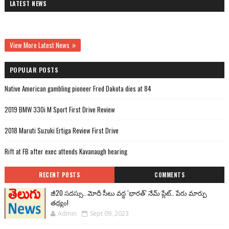
LATEST NEWS
View More Latest News
POPULAR POSTS
Native American gambling pioneer Fred Dakota dies at 84
2019 BMW 330i M Sport First Drive Review
2018 Maruti Suzuki Ertiga Review First Drive
Rift at FB after exec attends Kavanaugh hearing
RECENT POSTS
COMMENTS
జీ20 సదస్సు.. మోదీ సీటు వద్ద ‘భారత్’ నేమ్ ప్లేట్‌.. పేరు మార్పు
తథ్యం!
Admin
Sept 09, 2023