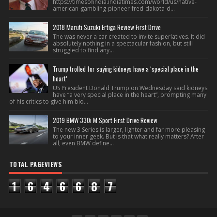
https://timesofindia.indiatimes.com/world/us/native-
american-gambling-pioneer-fred-dakota-d...
2018 Maruti Suzuki Ertiga Review First Drive
The was never a car created to invite superlatives. It did
absolutely nothing in a spectacular fashion, but still
struggled to find any...
Trump trolled for saying kidneys have a ‘special place in the
heart’
US President Donald Trump on Wednesday said kidneys
have “a very special place in the heart”, prompting many
of his critics to give him bio...
2019 BMW 330i M Sport First Drive Review
The new 3 Series is larger, lighter and far more pleasing
to your inner geek. But is that what really matters? After
all, even BMW define...
TOTAL PAGEVIEWS
1
6
4
6
6
8
7