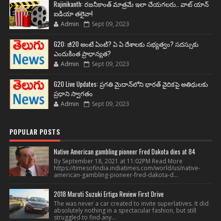
Rajinikanth: రజనీకాంత్ మాత్రమే ఇలా చేయగలరు.. వాట్ యాన్
ఐడియా తలైవా!
Admin
Sept 09, 2023
G20: జీ20 అంటే ఏంటి? ఏ ఏ దేశాలకు సభ్యత్వం? సదస్సుకు
ఎందుకింత ప్రాధాన్యత?
Admin
Sept 09, 2023
G20 Live Updates: ప్రగతి మైదాన్‌లోని భారత్ వైదికపై అతిథులకు
ప్రధాని స్వాగతం
Admin
Sept 09, 2023
POPULAR POSTS
Native American gambling pioneer Fred Dakota dies at 84
By September 18, 2021 at 11:02PM Read More
https://timesofindia.indiatimes.com/world/us/native-
american-gambling-pioneer-fred-dakota-d...
2018 Maruti Suzuki Ertiga Review First Drive
The was never a car created to invite superlatives. It did
absolutely nothing in a spectacular fashion, but still
struggled to find any...