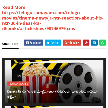
Read More
https://telugu.samayam.com/telugu-
movies/cinema-news/jr-ntr-reaction-about-his-
ntr-30-in-daas-ka-
dhamki/articleshow/98746979.cms
Facebook
Twitter
Google+
SHARE THIS
TELUGU MOVIES
Rajinikanth: రజనీకాంత్ మాత్రమే ఇలా చేయగలరు.. వాట్ యాన్ ఐడియా
తలైవా!