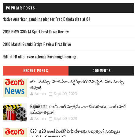
POPULAR POSTS
Native American gambling pioneer Fred Dakota dies at 84
2019 BMW 330i M Sport First Drive Review
2018 Maruti Suzuki Ertiga Review First Drive
Rift at FB after exec attends Kavanaugh hearing
RECENT POSTS
COMMENTS
జీ20 సదస్సు.. మోదీ సీటు వద్ద ‘భారత్’ నేమ్ ప్లేట్‌.. పేరు మార్పు
తథ్యం!
Admin
Sept 09, 2023
Rajinikanth: రజనీకాంత్ మాత్రమే ఇలా చేయగలరు.. వాట్ యాన్
ఐడియా తలైవా!
Admin
Sept 09, 2023
G20: జీ20 అంటే ఏంటి? ఏ ఏ దేశాలకు సభ్యత్వం? సదస్సుకు
ఎందుకింత ప్రాధాన్యత?