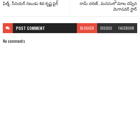
ఫిల్మ్‌.. సీనియర్ నటుడు శివ కృష్ణ ఫైర్‌
రామ్ చరణ్.. మనసులో మాట చెప్పిన
మెగాపవర్ స్టార్
POST
COMMENT
BLOGGER
DISQUS
FACEBOOK
No comments