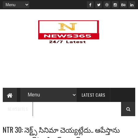
LATEST CARS
NEWSBITES
NTR 30: నెక్ట్స్ సినిమా చెయ్య‌ట్లేదు.. ఆపేస్తాను