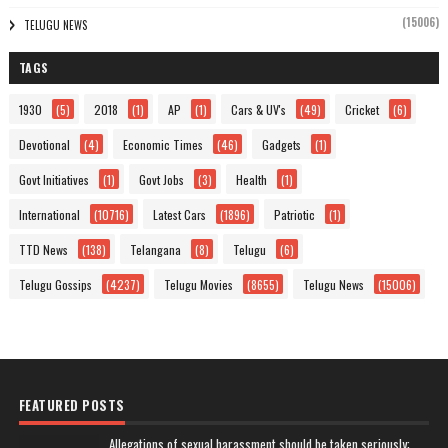
(15006)
TELUGU NEWS
TAGS
1930
(5)
2018
(1)
AP
(1)
Cars & UV's
(49)
Cricket
(6)
Devotional
(4)
Economic Times
(46)
Gadgets
(1)
Govt Initiatives
(1)
Govt Jobs
(3)
Health
(1)
International
(10716)
Latest Cars
(1896)
Patriotic
(1)
TTD News
(138)
Telangana
(8)
Telugu
(6)
Telugu Gossips
(4237)
Telugu Movies
(8655)
Telugu News
(15006)
FEATURED POSTS
Allegations of sexual harassment should be taken seriously: