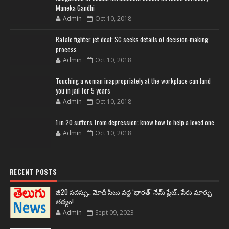
Maneka Gandhi
Admin
Oct 10, 2018
Rafale fighter jet deal: SC seeks details of decision-making
process
Admin
Oct 10, 2018
Touching a woman inappropriately at the workplace can land
you in jail for 5 years
Admin
Oct 10, 2018
1 in 20 suffers from depression; know how to help a loved one
Admin
Oct 10, 2018
RECENT POSTS
జీ20 సదస్సు.. మోదీ సీటు వద్ద ‘భారత్’ నేమ్ ప్లేట్‌.. పేరు మార్పు
తథ్యం!
Admin
Sept 09, 2023