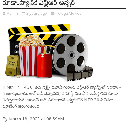
కూడా..ఫ్యాన్‌కి ఎన్టీఆర్ ఆన్స‌ర్‌
Admin
3 years ago
Telugu Movies
Jr Ntr - NTR 30: త‌న నెక్ట్స్ మూవీ గురించి ఎన్టీఆర్ ఫ్యాన్స్‌తో స‌ర‌దాగా
సంభాషించారు. ఆల్ రెడీ చెప్పాన‌ని, విసిగిస్తే మూవీని ఆపేస్తాన‌ని కూడా
చెప్పారాయ‌న‌. అయితే అది స‌ర‌దాగానే. త్వ‌ర‌లోనే NTR 30 సినిమా
షూటింగ్ జ‌రుగుతుంది.
By March 18, 2023 at 08:59AM