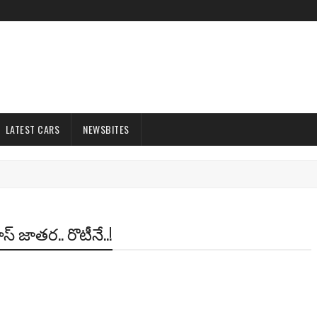
LATEST CARS
NEWSBITES
స్ జాతర.. రొటీనే..!