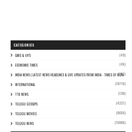
CATEGORIES
(49)
CARS & UV'S
(46)
ECONOMIC TIMES
(106)
INDIA NEWS | LATEST NEWS HEADLINES & LIVE UPDATES FROM INDIA - TIMES OF INDIA
(10716)
INTERNATIONAL
(138)
TTD NEWS
(4237)
TELUGU GOSSIPS
(8655)
TELUGU MOVIES
(15006)
TELUGU NEWS