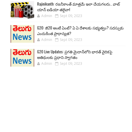
Rajinikanth: రజనీకాంత్ మాత్రమే ఇలా చేయగలరు.. వాట్
యాన్ ఐడియా తలైవా!
Admin
Sept 09, 2023
G20: జీ20 అంటే ఏంటి? ఏ ఏ దేశాలకు సభ్యత్వం? సదస్సుకు
ఎందుకింత ప్రాధాన్యత?
Admin
Sept 09, 2023
G20 Live Updates: ప్రగతి మైదాన్‌లోని భారత్ వైదికపై
అతిథులకు ప్రధాని స్వాగతం
Admin
Sept 09, 2023