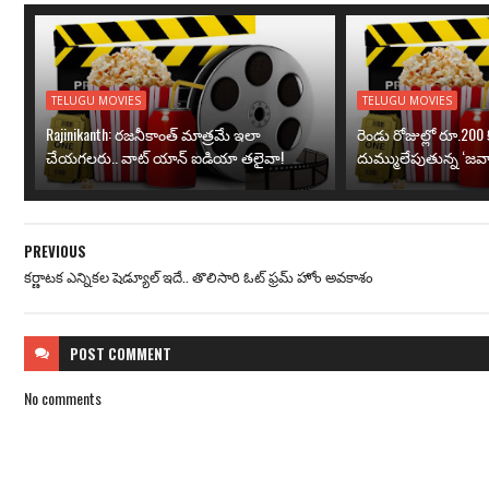
TELUGU MOVIES
TELUGU MOVIES
Rajinikanth: రజనీకాంత్ మాత్రమే ఇలా
రెండు రోజుల్లో రూ.200 క
చేయగలరు.. వాట్ యాన్ ఐడియా తలైవా!
దుమ్ములేపుతున్న ‘జవా
PREVIOUS
కర్ణాటక ఎన్నికల షెడ్యూల్ ఇదే.. తొలిసారి ఓట్ ఫ్రమ్ హోం అవకాశం
POST
COMMENT
No comments