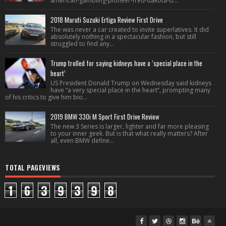
american-gambling-pioneer-fred-dakota-d...
2018 Maruti Suzuki Ertiga Review First Drive
The was never a car created to invite superlatives. It did
absolutely nothing in a spectacular fashion, but still
struggled to find any...
Trump trolled for saying kidneys have a ‘special place in the
heart’
US President Donald Trump on Wednesday said kidneys
have “a very special place in the heart”, prompting many
of his critics to give him bio...
2019 BMW 330i M Sport First Drive Review
The new 3 Series is larger, lighter and far more pleasing
to your inner geek. But is that what really matters? After
all, even BMW define...
TOTAL PAGEVIEWS
1
6
3
9
3
9
8