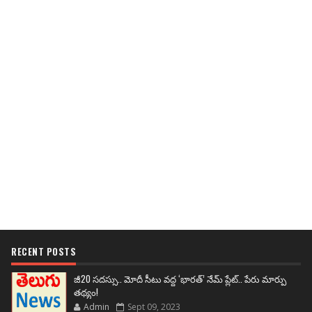
RECENT POSTS
జీ20 సదస్సు.. మోదీ సీటు వద్ద ‘భారత్’ నేమ్ ప్లేట్‌.. పేరు మార్పు
తథ్యం!
Admin
Sept 09, 2023