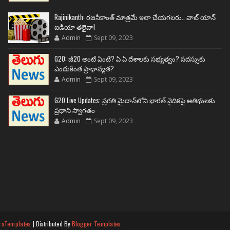
Rajinikanth: రజనీకాంత్ మాత్రమే ఇలా చేయగలరు.. వాట్ యాన్
ఐడియా తలైవా!
Admin
Sept 09, 2023
G20: జీ20 అంటే ఏంటి? ఏ ఏ దేశాలకు సభ్యత్వం? సదస్సుకు
ఎందుకింత ప్రాధాన్యత?
Admin
Sept 09, 2023
G20 Live Updates: ప్రగతి మైదాన్‌లోని భారత్ వైదికపై అతిథులకు
ప్రధాని స్వాగతం
Admin
Sept 09, 2023
raTemplates
| Distributed By
Blogger Templates