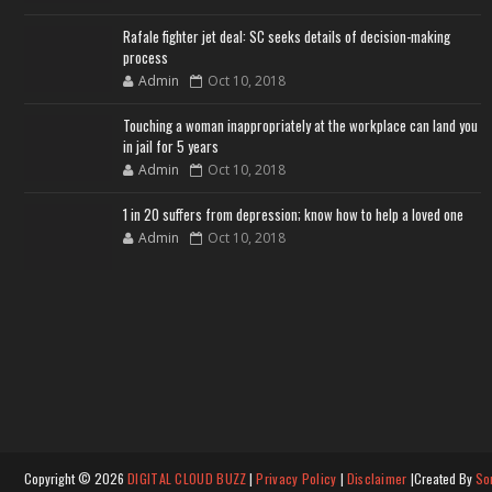
Rafale fighter jet deal: SC seeks details of decision-making
process
Admin
Oct 10, 2018
Touching a woman inappropriately at the workplace can land you
in jail for 5 years
Admin
Oct 10, 2018
1 in 20 suffers from depression; know how to help a loved one
Admin
Oct 10, 2018
Copyright ©
2026
DIGITAL CLOUD BUZZ
|
Privacy Policy
|
Disclaimer
|Created By
So