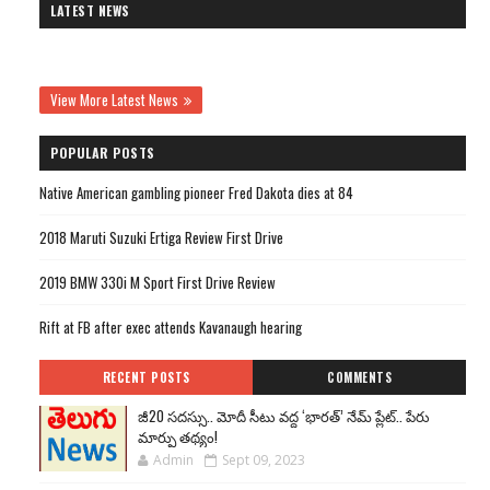
LATEST NEWS
View More Latest News
POPULAR POSTS
Native American gambling pioneer Fred Dakota dies at 84
2018 Maruti Suzuki Ertiga Review First Drive
2019 BMW 330i M Sport First Drive Review
Rift at FB after exec attends Kavanaugh hearing
RECENT POSTS
COMMENTS
జీ20 సదస్సు.. మోదీ సీటు వద్ద ‘భారత్’ నేమ్ ప్లేట్‌.. పేరు
మార్పు తథ్యం!
Admin
Sept 09, 2023