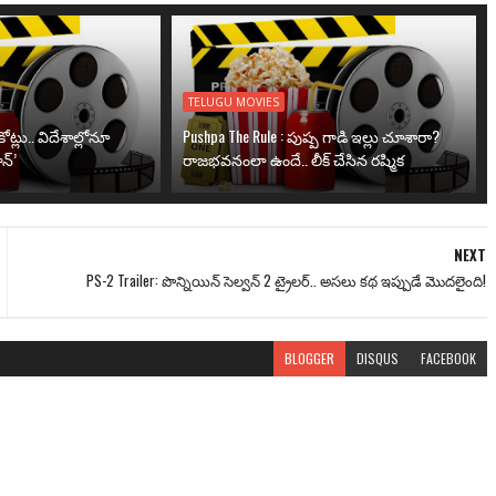
TELUGU MOVIES
ోట్లు.. విదేశాల్లోనూ
Pushpa The Rule : పుష్ప గాడి ఇల్లు చూశారా?
న్’
రాజభవనంలా ఉందే.. లీక్ చేసిన రష్మిక
NEXT
PS-2 Trailer: పొన్నియిన్ సెల్వన్ 2 ట్రైలర్.. అసలు కథ ఇప్పుడే మొదలైంది!
BLOGGER
DISQUS
FACEBOOK