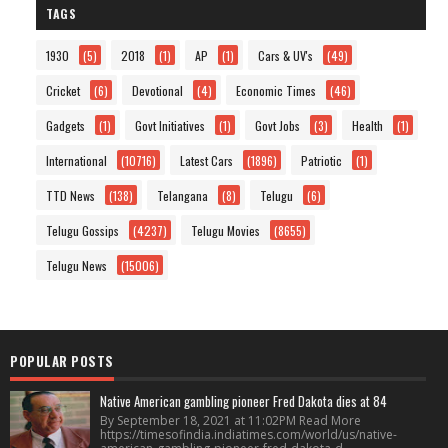
TAGS
1930
(5)
2018
(1)
AP
(1)
Cars & UV's
(49)
Cricket
(6)
Devotional
(4)
Economic Times
(46)
Gadgets
(1)
Govt Initiatives
(1)
Govt Jobs
(3)
Health
(1)
International
(10716)
Latest Cars
(1896)
Patriotic
(1)
TTD News
(138)
Telangana
(8)
Telugu
(6)
Telugu Gossips
(4237)
Telugu Movies
(8655)
Telugu News
(15006)
POPULAR POSTS
Native American gambling pioneer Fred Dakota dies at 84
By September 18, 2021 at 11:02PM Read More
https://timesofindia.indiatimes.com/world/us/native-