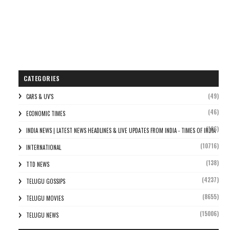
CATEGORIES
(49)
CARS & UV'S
(46)
ECONOMIC TIMES
(106)
INDIA NEWS | LATEST NEWS HEADLINES & LIVE UPDATES FROM INDIA - TIMES OF INDIA
(10716)
INTERNATIONAL
(138)
TTD NEWS
(4237)
TELUGU GOSSIPS
(8655)
TELUGU MOVIES
(15006)
TELUGU NEWS