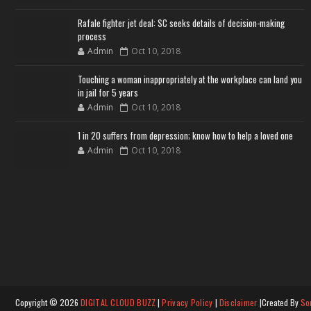
Rafale fighter jet deal: SC seeks details of decision-making
process
Admin
Oct 10, 2018
Touching a woman inappropriately at the workplace can land you
in jail for 5 years
Admin
Oct 10, 2018
1 in 20 suffers from depression; know how to help a loved one
Admin
Oct 10, 2018
Copyright ©
2026
DIGITAL CLOUD BUZZ
|
Privacy Policy
|
Disclaimer
|Created By
So