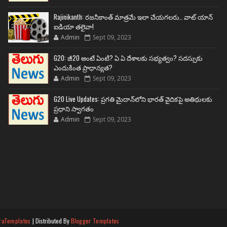
Rajinikanth: రజనీకాంత్ మాత్రమే ఇలా చేయగలరు.. వాట్ యాన్
ఐడియా తలైవా!
Admin
Sept 09, 2023
G20: జీ20 అంటే ఏంటి? ఏ ఏ దేశాలకు సభ్యత్వం? సదస్సుకు
ఎందుకింత ప్రాధాన్యత?
Admin
Sept 09, 2023
G20 Live Updates: ప్రగతి మైదాన్‌లోని భారత్ వైదికపై అతిథులకు
ప్రధాని స్వాగతం
Admin
Sept 09, 2023
raTemplates
| Distributed By
Blogger Templates