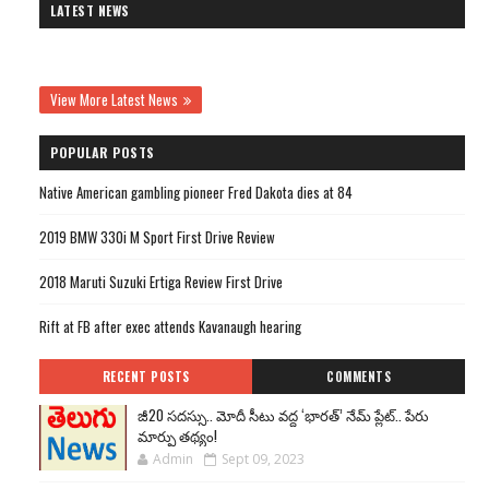
LATEST NEWS
View More Latest News
POPULAR POSTS
Native American gambling pioneer Fred Dakota dies at 84
2019 BMW 330i M Sport First Drive Review
2018 Maruti Suzuki Ertiga Review First Drive
Rift at FB after exec attends Kavanaugh hearing
RECENT POSTS
COMMENTS
జీ20 సదస్సు.. మోదీ సీటు వద్ద ‘భారత్’ నేమ్ ప్లేట్‌.. పేరు
మార్పు తథ్యం!
Admin
Sept 09, 2023