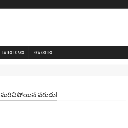
LATEST CARS
NEWSBITES
లడం మరిచిపోయిన వరుడు!