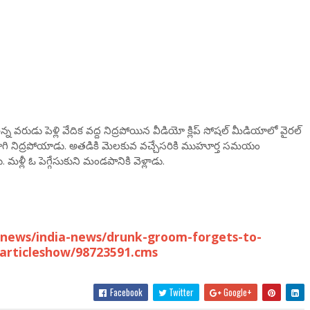
రుడు పెళ్లి వేదిక వద్ద నిద్రపోయిన వీడియో క్లిప్‌ సోషల్‌ మీడియాలో వైరల్‌
తాగి నిద్రపోయాడు. అతడికి మెలకువ వచ్చేసరికి ముహూర్త సమయం
ళ్లీ ఓ పెగ్గేసుకుని మండపానికి వెళ్లాడు.
-news/india-news/drunk-groom-forgets-to-
/articleshow/98723591.cms
Facebook
Twitter
Google+