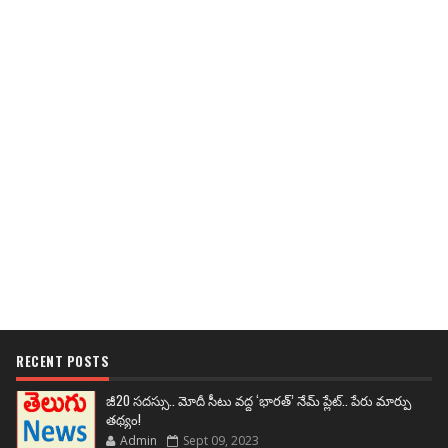
RECENT POSTS
జీ20 సదస్సు.. మోదీ సీటు వద్ద ‘భారత్’ నేమ్ ప్లేట్‌.. పేరు మార్పు
తథ్యం!
Admin
Sept 09, 2023