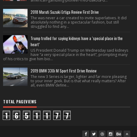
american-gambling-pioneer-fred-dakota-d...
2018 Maruti Suzuki Ertiga Review First Drive
The was never a car created to invite superlatives. It did
absolutely nothing in a spectacular fashion, but still
struggled to find any...
Trump trolled for saying kidneys have a ‘special place in the
heart’
US President Donald Trump on Wednesday said kidneys
have “a very special place in the heart”, prompting many
of his critics to give him bio...
2019 BMW 330i M Sport First Drive Review
The new 3 Series is larger, lighter and far more pleasing
to your inner geek. But is that what really matters? After
all, even BMW define...
TOTAL PAGEVIEWS
1
6
5
1
1
7
7