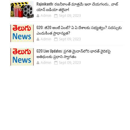
Rajinikanth: రజనీకాంత్ మాత్రమే ఇలా చేయగలరు.. వాట్
యాన్ ఐడియా తలైవా!
Admin
Sept 09, 2023
G20: జీ20 అంటే ఏంటి? ఏ ఏ దేశాలకు సభ్యత్వం? సదస్సుకు
ఎందుకింత ప్రాధాన్యత?
Admin
Sept 09, 2023
G20 Live Updates: ప్రగతి మైదాన్‌లోని భారత్ వైదికపై
అతిథులకు ప్రధాని స్వాగతం
Admin
Sept 09, 2023