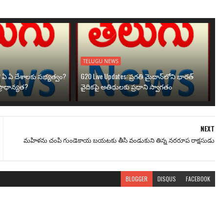
TELUGU NEWS
? ఏ ఏ దేశాలకు సభ్యత్వం?
G20 Live Updates: ప్రగతి మైదాన్‌లోని భారత్
్రాధాన్యత?
వైదికపై అతిథులకు ప్రధాని స్వాగతం
NEXT
మహిళను చంపి గుండెకాయ బయటకు తీసి వండుకుని తిన్న నరరూప రాక్షసుడు
BLOGGER
DISQUS
FACEBOOK