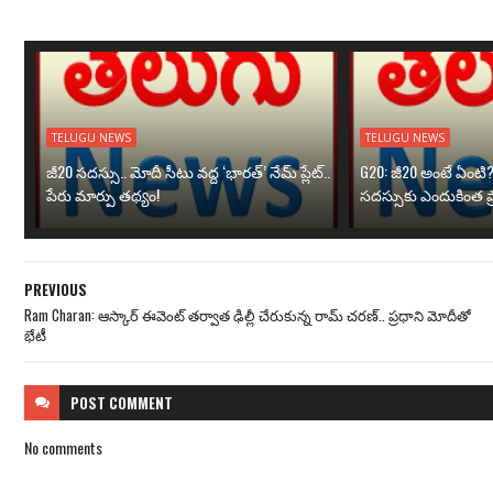
TELUGU NEWS
TELUGU NEWS
జీ20 సదస్సు.. మోదీ సీటు వద్ద ‘భారత్’ నేమ్ ప్లేట్‌..
G20: జీ20 అంటే ఏంటి
పేరు మార్పు తథ్యం!
సదస్సుకు ఎందుకింత ప
PREVIOUS
Ram Charan: ఆస్కార్ ఈవెంట్ త‌ర్వాత ఢిల్లీ చేరుకున్న రామ్ చ‌ర‌ణ్‌.. ప్రధాని మోదీతో
భేటీ
POST
COMMENT
No comments