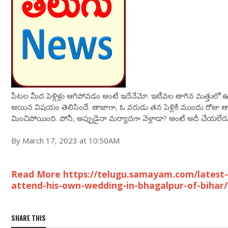
పీటల మీద పెళ్లిళ్లు ఆగిపోవడం అంటే ఇదేనేమో. ఇటీవల తాగిన మత్తులో ఉన్న వ
అయిన విషయం తెలిసిందే. తాజాగా, ఓ వరుడు తన పెళ్లికి ముందు రోజు 
మించిపోయింది. పోనీ, అప్పుడైనా మర్యాదగా వెళ్లాడా? అంటే అదీ చేయలేదు. మ
By March 17, 2023 at 10:50AM
Read More https://telugu.samayam.com/latest
attend-his-own-wedding-in-bhagalpur-of-bihar
SHARE THIS