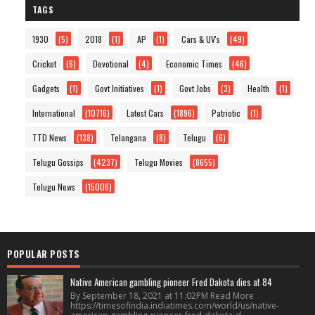
TAGS
1930
(5)
2018
(1)
AP
(1)
Cars & UV's
(49)
Cricket
(6)
Devotional
(4)
Economic Times
(46)
Gadgets
(1)
Govt Initiatives
(1)
Govt Jobs
(3)
Health
(1)
International
(10716)
Latest Cars
(1896)
Patriotic
(1)
TTD News
(138)
Telangana
(8)
Telugu
(6)
Telugu Gossips
(4237)
Telugu Movies
(8655)
Telugu News
(15006)
POPULAR POSTS
Native American gambling pioneer Fred Dakota dies at 84
By September 18, 2021 at 11:02PM Read More
https://timesofindia.indiatimes.com/world/us/native-