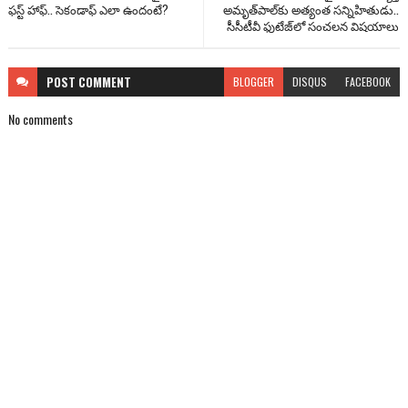
ఫస్ట్ హాఫ్.. సెకండాఫ్ ఎలా ఉందంటే?
అమృత్‌పాల్‌కు అత్యంత సన్నిహితుడు..
సీసీటీవీ ఫుటేజ్‌‌లో సంచలన విషయాలు
POST
COMMENT
BLOGGER
DISQUS
FACEBOOK
No comments