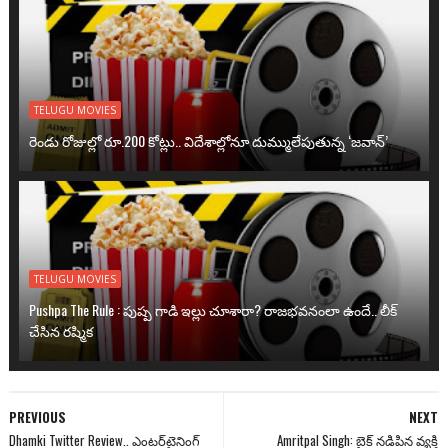
TELUGU MOVIES
రెండు రోజుల్లో రూ.200 కోట్లు.. విదేశాల్లోనూ దుమ్ములేపుతున్న ‘జవాన్’
TELUGU MOVIES
Pushpa The Rule : పుష్ప గాడి ఇల్లు చూశారా? రాజభవనంలా ఉందే.. లీక్
చేసిన రష్మిక
PREVIOUS
NEXT
Dhamki Twitter Review.. ఎంటర్‌టైనింగ్
Amritpal Singh: బైక్ నడిపిన వ్యక్తి