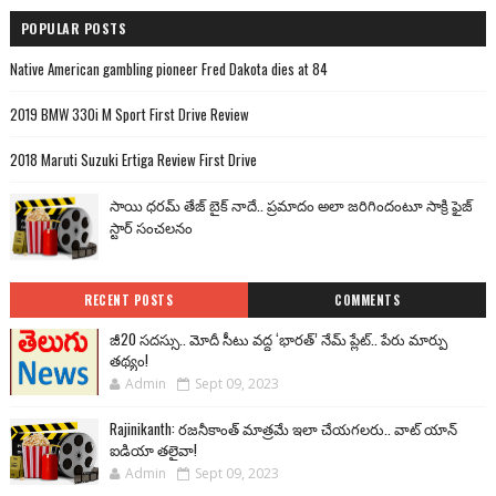
POPULAR POSTS
Native American gambling pioneer Fred Dakota dies at 84
2019 BMW 330i M Sport First Drive Review
2018 Maruti Suzuki Ertiga Review First Drive
సాయి ధరమ్ తేజ్ బైక్ నాదే.. ప్రమాదం అలా జరిగిందంటూ సాక్రి ఫైజ్
స్టార్ సంచలనం
RECENT POSTS
COMMENTS
జీ20 సదస్సు.. మోదీ సీటు వద్ద ‘భారత్’ నేమ్ ప్లేట్‌.. పేరు మార్పు
తథ్యం!
Admin
Sept 09, 2023
Rajinikanth: రజనీకాంత్ మాత్రమే ఇలా చేయగలరు.. వాట్ యాన్
ఐడియా తలైవా!
Admin
Sept 09, 2023