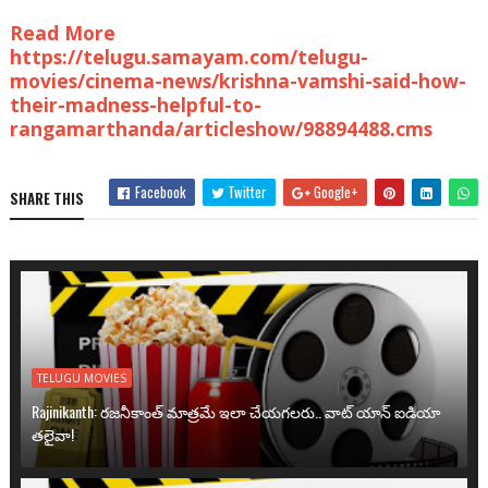
Read More
https://telugu.samayam.com/telugu-
movies/cinema-news/krishna-vamshi-said-how-
their-madness-helpful-to-
rangamarthanda/articleshow/98894488.cms
Facebook
Twitter
Google+
SHARE THIS
TELUGU MOVIES
Rajinikanth: రజనీకాంత్ మాత్రమే ఇలా చేయగలరు.. వాట్ యాన్ ఐడియా
తలైవా!