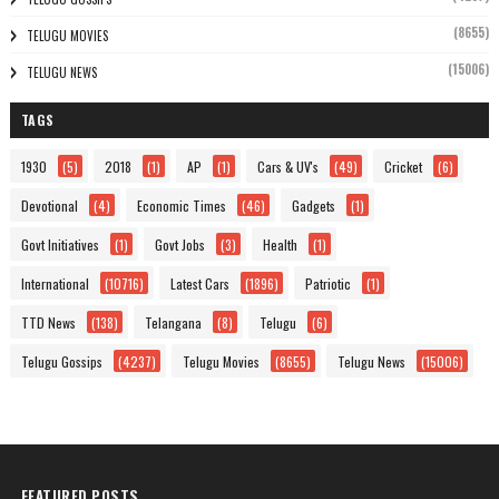
(8655)
TELUGU MOVIES
(15006)
TELUGU NEWS
TAGS
1930
(5)
2018
(1)
AP
(1)
Cars & UV's
(49)
Cricket
(6)
Devotional
(4)
Economic Times
(46)
Gadgets
(1)
Govt Initiatives
(1)
Govt Jobs
(3)
Health
(1)
International
(10716)
Latest Cars
(1896)
Patriotic
(1)
TTD News
(138)
Telangana
(8)
Telugu
(6)
Telugu Gossips
(4237)
Telugu Movies
(8655)
Telugu News
(15006)
FEATURED POSTS