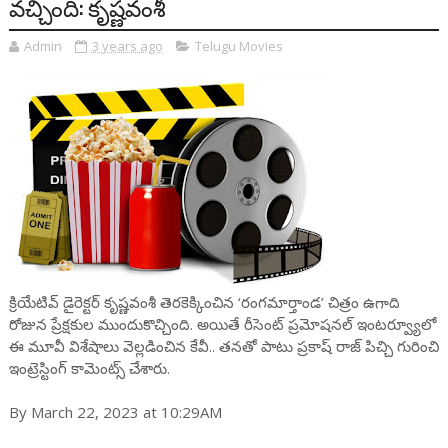
వచ్చింది: కృష్ణవంశీ
Admin
3 years ago
Telugu Movies
క్రియేటివ్ డైరెక్టర్ కృష్ణవంశీ తెరకెక్కించిన ‘రంగమార్తాండ’ చిత్రం ఉగాది
రోజున ప్రేక్షకుల ముందుకొచ్చింది. అయితే రీసెంట్ ప్రమోషనల్ ఇంటర్వ్యూలో
ఈ మూవీ విశేషాలు వెల్లడించిన కేవీ.. తనతో పాటు ప్రకాష్ రాజ్ పిచ్చి గురించి
ఇంట్రెస్టింగ్ కామెంట్స్ చేశారు.
By March 22, 2023 at 10:29AM