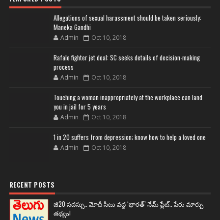
Allegations of sexual harassment should be taken seriously:
Maneka Gandhi
Admin
Oct 10, 2018
Rafale fighter jet deal: SC seeks details of decision-making
process
Admin
Oct 10, 2018
Touching a woman inappropriately at the workplace can land
you in jail for 5 years
Admin
Oct 10, 2018
1 in 20 suffers from depression; know how to help a loved one
Admin
Oct 10, 2018
RECENT POSTS
జీ20 సదస్సు.. మోదీ సీటు వద్ద ‘భారత్’ నేమ్ ప్లేట్‌.. పేరు మార్పు
తథ్యం!