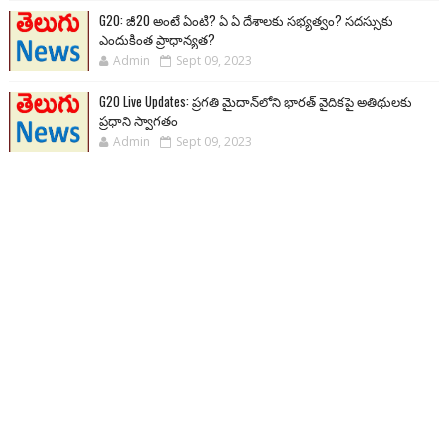
G20: జీ20 అంటే ఏంటి? ఏ ఏ దేశాలకు సభ్యత్వం? సదస్సుకు
ఎందుకింత ప్రాధాన్యత?
Admin
Sept 09, 2023
G20 Live Updates: ప్రగతి మైదాన్‌లోని భారత్ వైదికపై అతిథులకు
ప్రధాని స్వాగతం
Admin
Sept 09, 2023