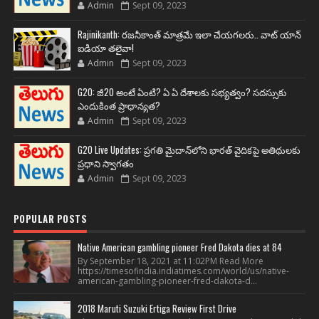
Admin
Sept 09, 2023
Rajinikanth: రజనీకాంత్ మాత్రమే ఇలా చేయగలరు.. వాట్ యాన్
ఐడియా తలైవా!
Admin
Sept 09, 2023
G20: జీ20 అంటే ఏంటి? ఏ ఏ దేశాలకు సభ్యత్వం? సదస్సుకు
ఎందుకింత ప్రాధాన్యత?
Admin
Sept 09, 2023
G20 Live Updates: ప్రగతి మైదాన్‌లోని భారత్ వైదికపై అతిథులకు
ప్రధాని స్వాగతం
Admin
Sept 09, 2023
POPULAR POSTS
Native American gambling pioneer Fred Dakota dies at 84
By September 18, 2021 at 11:02PM Read More
https://timesofindia.indiatimes.com/world/us/native-
american-gambling-pioneer-fred-dakota-d...
2018 Maruti Suzuki Ertiga Review First Drive