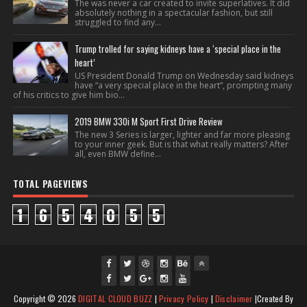
The was never a car created to invite superlatives. It did
absolutely nothing in a spectacular fashion, but still
struggled to find any...
Trump trolled for saying kidneys have a ‘special place in the
heart’
US President Donald Trump on Wednesday said kidneys
have “a very special place in the heart”, prompting many
of his critics to give him bio...
2019 BMW 330i M Sport First Drive Review
The new 3 Series is larger, lighter and far more pleasing
to your inner geek. But is that what really matters? After
all, even BMW define...
TOTAL PAGEVIEWS
1
6
5
4
0
5
5
fac
twi
gpl
ins
you
Copyright ©
2026
DIGITAL CLOUD BUZZ
|
Privacy Policy
|
Disclaimer
|Created By