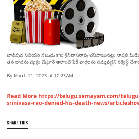
టాలీవుడ్ సీనియ‌ర్ న‌టుడు కోట శ్రీనివాస‌రావు చ‌నిపోయిన‌ట్లు సోష‌ల్ మీ
త‌న బాధ‌ను వ్య‌క్తం చేస్తూనే అలాంటి ఫేక్ వార్త‌ల‌ను న‌మ్మ‌వ‌ద్ద‌ని రిక్వెస్ట్ చేశా
By March 21, 2023 at 10:23AM
Read More https://telugu.samayam.com/telugu
srinivasa-rao-denied-his-death-news/articlesh
SHARE THIS