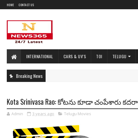
HOME
CONTACT US
INTERNATIONAL
CARS & UV'S
TOI
TELUGU
Breaking News
Kota Srinivasa Rao: కోటను కూడా చంపేశారు కదరా
Admin
3 years ago
Telugu Movies