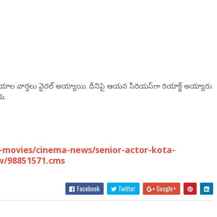
డియాల వార్త‌లు వైర‌ల్ అయ్యాయి. దీనిపై ఆయ‌న సీరియ‌స్‌గా రియాక్ట్ అయ్యారు.
రు.
-movies/cinema-news/senior-actor-kota-
ow/98851571.cms
Facebook
Twitter
Google+