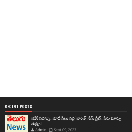
RECENT POSTS
జీ20 సదస్సు.. మోదీ సీటు వద్ద ‘భారత్’ నేమ్ ప్లేట్‌.. పేరు మార్పు
తథ్యం!
Admin
Sept 09, 2023