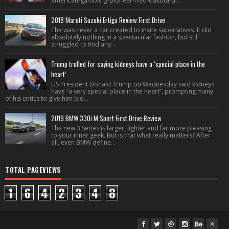
american-gambling-pioneer-fred-dakota-d...
2018 Maruti Suzuki Ertiga Review First Drive
The was never a car created to invite superlatives. It did
absolutely nothing in a spectacular fashion, but still
struggled to find any...
Trump trolled for saying kidneys have a ‘special place in the
heart’
US President Donald Trump on Wednesday said kidneys
have “a very special place in the heart”, prompting many
of his critics to give him bio...
2019 BMW 330i M Sport First Drive Review
The new 3 Series is larger, lighter and far more pleasing
to your inner geek. But is that what really matters? After
all, even BMW define...
TOTAL PAGEVIEWS
1
6
4
2
3
4
8