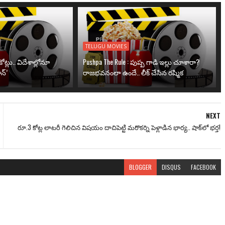
TELUGU MOVIES
ోట్లు.. విదేశాల్లోనూ
Pushpa The Rule : పుష్ప గాడి ఇల్లు చూశారా?
న్’
రాజభవనంలా ఉందే.. లీక్ చేసిన రష్మిక
NEXT
రూ.3 కోట్ల లాటరీ గెలిచిన విషయం దాచిపెట్టి మరొకర్ని పెళ్లాడిన భార్య.. షాక్‌లో భర్త!
BLOGGER
DISQUS
FACEBOOK