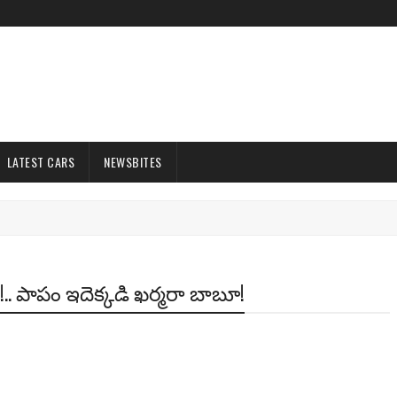
LATEST CARS
NEWSBITES
!.. పాపం ఇదెక్కడి ఖర్మరా బాబూ!