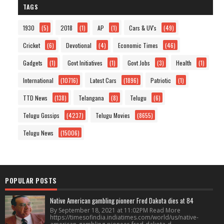
TAGS
1930
(5)
2018
(1)
AP
(1)
Cars & UV's
(49)
Cricket
(6)
Devotional
(4)
Economic Times
(46)
Gadgets
(1)
Govt Initiatives
(1)
Govt Jobs
(3)
Health
(1)
International
(10716)
Latest Cars
(1896)
Patriotic
(1)
TTD News
(138)
Telangana
(8)
Telugu
(6)
Telugu Gossips
(4237)
Telugu Movies
(8655)
Telugu News
(15006)
POPULAR POSTS
Native American gambling pioneer Fred Dakota dies at 84
By September 18, 2021 at 11:02PM Read More
https://timesofindia.indiatimes.com/world/us/native-