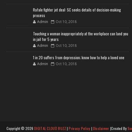
Rafale fighter jet deal: SC seeks details of decision-making
process
Admin
Oct 10, 2018
Touching a woman inappropriately at the workplace can land you
in jail for 5 years
Admin
Oct 10, 2018
1 in 20 suffers from depression; know how to help a loved one
Admin
Oct 10, 2018
Copyright ©
2026
DIGITAL CLOUD BUZZ
|
Privacy Policy
|
Disclaimer
|Created By
So