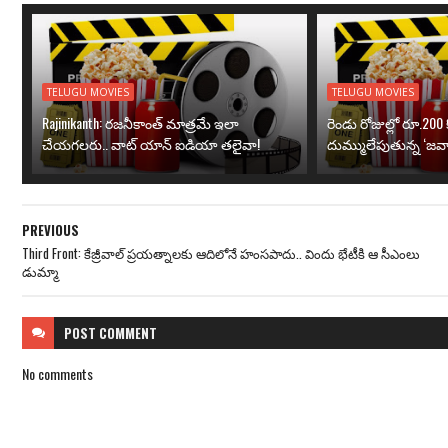
TELUGU MOVIES
TELUGU MOVIES
Rajinikanth: రజనీకాంత్ మాత్రమే ఇలా
రెండు రోజుల్లో రూ.200 క
చేయగలరు.. వాట్ యాన్ ఐడియా తలైవా!
దుమ్ములేపుతున్న ‘జవా
PREVIOUS
Third Front: కేజ్రీవాల్ ప్రయత్నాలకు ఆదిలోనే హంసపాదు.. విందు భేటీకి ఆ సీఎంలు
డుమ్మా
POST
COMMENT
No comments