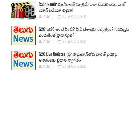
Rajinikanth: రజనీకాంత్ మాత్రమే ఇలా చేయగలరు.. వాట్
యాన్ ఐడియా తలైవా!
Admin
Sept 09, 2023
G20: జీ20 అంటే ఏంటి? ఏ ఏ దేశాలకు సభ్యత్వం? సదస్సుకు
ఎందుకింత ప్రాధాన్యత?
Admin
Sept 09, 2023
G20 Live Updates: ప్రగతి మైదాన్‌లోని భారత్ వైదికపై
అతిథులకు ప్రధాని స్వాగతం
Admin
Sept 09, 2023