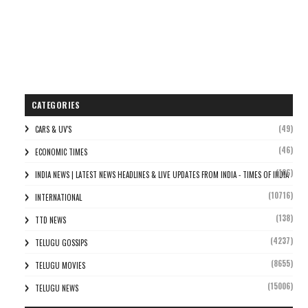
CATEGORIES
(49)
CARS & UV'S
(46)
ECONOMIC TIMES
(106)
INDIA NEWS | LATEST NEWS HEADLINES & LIVE UPDATES FROM INDIA - TIMES OF INDIA
(10716)
INTERNATIONAL
(138)
TTD NEWS
(4237)
TELUGU GOSSIPS
(8655)
TELUGU MOVIES
(15006)
TELUGU NEWS