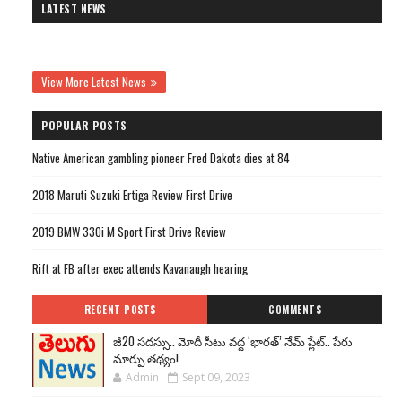
LATEST NEWS
View More Latest News
POPULAR POSTS
Native American gambling pioneer Fred Dakota dies at 84
2018 Maruti Suzuki Ertiga Review First Drive
2019 BMW 330i M Sport First Drive Review
Rift at FB after exec attends Kavanaugh hearing
RECENT POSTS
COMMENTS
జీ20 సదస్సు.. మోదీ సీటు వద్ద ‘భారత్’ నేమ్ ప్లేట్‌.. పేరు
మార్పు తథ్యం!
Admin
Sept 09, 2023