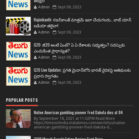
తథ్యం!
Admin
Sept 09, 2023
Rajinikanth: రజనీకాంత్ మాత్రమే ఇలా చేయగలరు.. వాట్ యాన్
ఐడియా తలైవా!
Admin
Sept 09, 2023
G20: జీ20 అంటే ఏంటి? ఏ ఏ దేశాలకు సభ్యత్వం? సదస్సుకు
ఎందుకింత ప్రాధాన్యత?
Admin
Sept 09, 2023
G20 Live Updates: ప్రగతి మైదాన్‌లోని భారత్ వైదికపై అతిథులకు
ప్రధాని స్వాగతం
Admin
Sept 09, 2023
POPULAR POSTS
Native American gambling pioneer Fred Dakota dies at 84
By September 18, 2021 at 11:02PM Read More
https://timesofindia.indiatimes.com/world/us/native-
american-gambling-pioneer-fred-dakota-d...