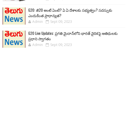
G20: జీ20 అంటే ఏంటి? ఏ ఏ దేశాలకు సభ్యత్వం? సదస్సుకు
ఎందుకింత ప్రాధాన్యత?
Admin
Sept 09, 2023
G20 Live Updates: ప్రగతి మైదాన్‌లోని భారత్ వైదికపై అతిథులకు
ప్రధాని స్వాగతం
Admin
Sept 09, 2023