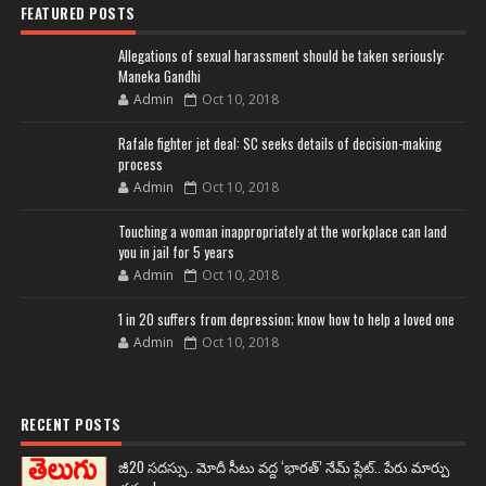
FEATURED POSTS
Allegations of sexual harassment should be taken seriously:
Maneka Gandhi
Admin
Oct 10, 2018
Rafale fighter jet deal: SC seeks details of decision-making
process
Admin
Oct 10, 2018
Touching a woman inappropriately at the workplace can land
you in jail for 5 years
Admin
Oct 10, 2018
1 in 20 suffers from depression; know how to help a loved one
Admin
Oct 10, 2018
RECENT POSTS
జీ20 సదస్సు.. మోదీ సీటు వద్ద ‘భారత్’ నేమ్ ప్లేట్‌.. పేరు మార్పు