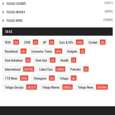
(4237)
TELUGU GOSSIPS
(8655)
TELUGU MOVIES
(15006)
TELUGU NEWS
TAGS
1930
(5)
2018
(1)
AP
(1)
Cars & UV's
(49)
Cricket
(6)
Devotional
(4)
Economic Times
(46)
Gadgets
(1)
Govt Initiatives
(1)
Govt Jobs
(3)
Health
(1)
International
(10716)
Latest Cars
(1896)
Patriotic
(1)
TTD News
(138)
Telangana
(8)
Telugu
(6)
Telugu Gossips
(4237)
Telugu Movies
(8655)
Telugu News
(15006)