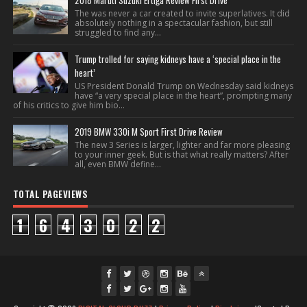
2018 Maruti Suzuki Ertiga Review First Drive
The was never a car created to invite superlatives. It did
absolutely nothing in a spectacular fashion, but still
struggled to find any...
Trump trolled for saying kidneys have a ‘special place in the
heart’
US President Donald Trump on Wednesday said kidneys
have “a very special place in the heart”, prompting many
of his critics to give him bio...
2019 BMW 330i M Sport First Drive Review
The new 3 Series is larger, lighter and far more pleasing
to your inner geek. But is that what really matters? After
all, even BMW define...
TOTAL PAGEVIEWS
1
6
4
3
0
2
2
fac
twi
gpl
ins
you