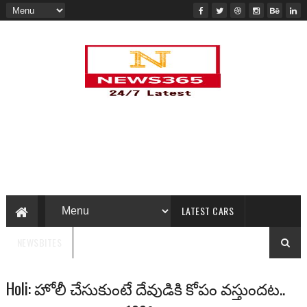
LATEST CARS
NEWSBITES
Holi: హోలీ చేసుకుంటే దేవుడికి కోపం వస్తుందట..