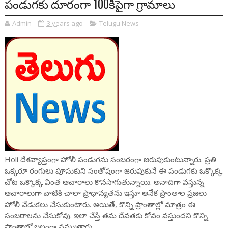
పండుగకు దూరంగా 100కిపైగా గ్రామాలు
Admin
3 years ago
Telugu News
Holi దేశవ్యాప్తంగా హోలీ పండుగను సంబరంగా జరుపుకుంటున్నారు. ప్రతి
ఒక్కరూ రంగులు పూసుకుని సంతోషంగా జరుపుకునే ఈ పండుగకు ఒక్కొక్క
చోట ఒక్కొక్క వింత ఆచారాలు కొనసాగుతున్నాయి. అనాదిగా వస్తున్న
ఆచారాలుగా వాటికి చాలా ప్రాధాన్యతను ఇస్తూ అనేక ప్రాంతాల ప్రజలు
హోలీ వేడుకలు చేసుకుంటారు. అయితే, కొన్ని ప్రాంతాల్లో మాత్రం ఈ
సంబరాలను చేసుకోవు. ఇలా చేస్తే తమ దేవతకు కోవం వస్తుందని కొన్ని
ప్రాంతాల్లో బలంగా నమ్ముతారు.