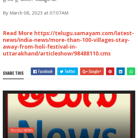
By March 08, 2023 at 07:07AM
Read More https://telugu.samayam.com/latest-
news/india-news/more-than-100-villages-stay-
away-from-holi-festival-in-
uttarakhand/articleshow/98488110.cms
Facebook
Twitter
Google+
SHARE THIS
TELUGU NEWS