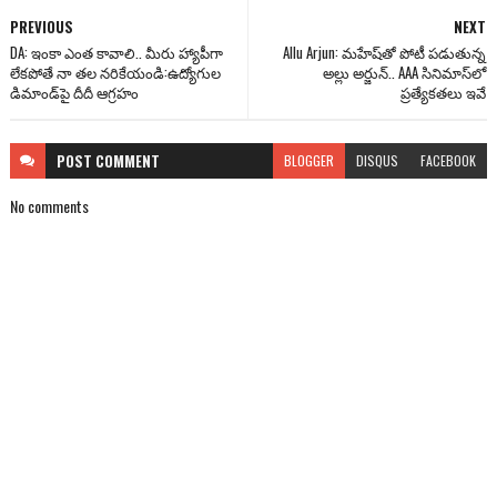
PREVIOUS
NEXT
DA: ఇంకా ఎంత కావాలి.. మీరు హ్యాపీగా
Allu Arjun: మ‌హేష్‌తో పోటీ ప‌డుతున్న
లేకపోతే నా తల నరికేయండి:ఉద్యోగుల
అల్లు అర్జున్‌.. AAA సినిమాస్‌లో
డిమాండ్‌పై దీదీ ఆగ్రహం
ప్రత్యేకతలు ఇవే
POST
COMMENT
BLOGGER
DISQUS
FACEBOOK
No comments