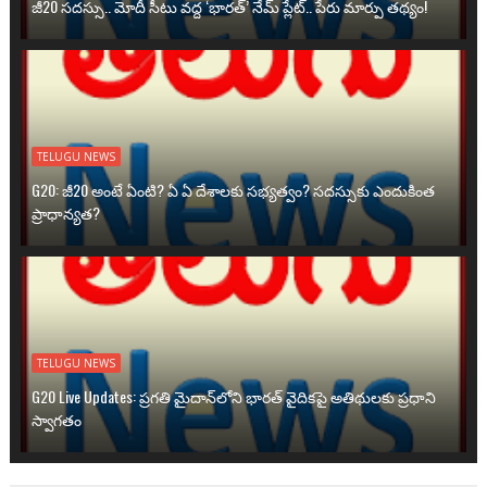
జీ20 సదస్సు.. మోదీ సీటు వద్ద ‘భారత్’ నేమ్ ప్లేట్‌.. పేరు మార్పు తథ్యం!
TELUGU NEWS
G20: జీ20 అంటే ఏంటి? ఏ ఏ దేశాలకు సభ్యత్వం? సదస్సుకు ఎందుకింత
ప్రాధాన్యత?
TELUGU NEWS
G20 Live Updates: ప్రగతి మైదాన్‌లోని భారత్ వైదికపై అతిథులకు ప్రధాని
స్వాగతం