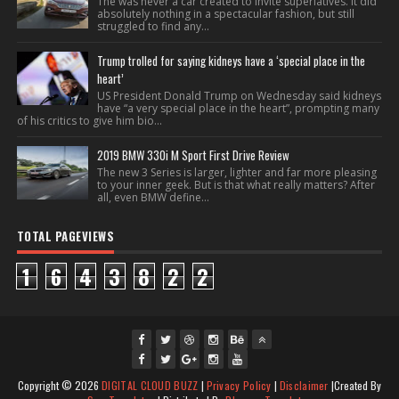
The was never a car created to invite superlatives. It did
absolutely nothing in a spectacular fashion, but still
struggled to find any...
Trump trolled for saying kidneys have a ‘special place in the
heart’
US President Donald Trump on Wednesday said kidneys
have “a very special place in the heart”, prompting many
of his critics to give him bio...
2019 BMW 330i M Sport First Drive Review
The new 3 Series is larger, lighter and far more pleasing
to your inner geek. But is that what really matters? After
all, even BMW define...
TOTAL PAGEVIEWS
1
6
4
3
8
2
2
fac
twi
gpl
ins
you
Copyright ©
2026
DIGITAL CLOUD BUZZ
|
Privacy Policy
|
Disclaimer
|Created By
ebo
tte
us
J
tag
tub