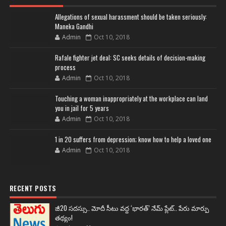
Allegations of sexual harassment should be taken seriously:
Maneka Gandhi
Admin
Oct 10, 2018
Rafale fighter jet deal: SC seeks details of decision-making
process
Admin
Oct 10, 2018
Touching a woman inappropriately at the workplace can land
you in jail for 5 years
Admin
Oct 10, 2018
1 in 20 suffers from depression; know how to help a loved one
Admin
Oct 10, 2018
RECENT POSTS
జీ20 సదస్సు.. మోదీ సీటు వద్ద ‘భారత్’ నేమ్ ప్లేట్‌.. పేరు మార్పు
తథ్యం!