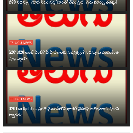
జీ20 సదస్సు.. మోదీ సీటు వద్ద ‘భారత్’ నేమ్ ప్లేట్‌.. పేరు మార్పు తథ్యం!
TELUGU NEWS
G20: జీ20 అంటే ఏంటి? ఏ ఏ దేశాలకు సభ్యత్వం? సదస్సుకు ఎందుకింత
ప్రాధాన్యత?
TELUGU NEWS
G20 Live Updates: ప్రగతి మైదాన్‌లోని భారత్ వైదికపై అతిథులకు ప్రధాని
స్వాగతం