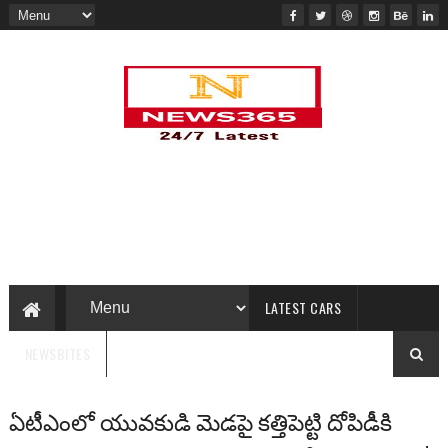
LATEST CARS
NEWSBITES
ఏటీఎంలో యువకుడి మెడపై కత్తిపెట్టి దోపిడీకి