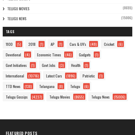
(8655)
TELUGU MOVIES
(15006)
TELUGU NEWS
TAGS
1930
(5)
2018
(1)
AP
(1)
Cars & UV's
(49)
Cricket
(6)
Devotional
(4)
Economic Times
(46)
Gadgets
(1)
Govt Initiatives
(1)
Govt Jobs
(3)
Health
(1)
International
(10716)
Latest Cars
(1896)
Patriotic
(1)
TTD News
(138)
Telangana
(8)
Telugu
(6)
Telugu Gossips
(4237)
Telugu Movies
(8655)
Telugu News
(15006)
FEATURED POSTS