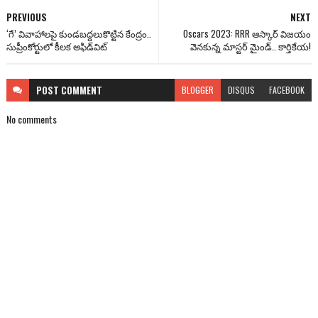
PREVIOUS
NEXT
‘గే’ వివాహాలపై కుండబద్దలుకొట్టిన కేంద్రం..
Oscars 2023: RRR ఆస్కార్ విజయం
సుప్రీంకోర్టులో కీలక అఫిడ్‌విట్
వెనకున్న మాస్టర్ మైండ్.. కార్తికేయ!
POST
COMMENT
BLOGGER
DISQUS
FACEBOOK
No comments