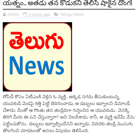
యత్నం.. అతడు తన కొడుకని తెలిసి షాకైన దొంగ!
Admin
3 years ago
Telugu News
దోపిడీ కోసం ఏటీఎంకి వెళ్లిన ఓ వ్యక్తి.. అక్కడ నగదు తీసుకుంటున్న
యువకుడి మెడపై కత్తి పెట్టి బెదిరించాడు. ఆ డబ్బులు ఇవ్వాలని డిమాండ్
చేశాడు. దీంతో ఆ గొంతు తన తండ్రిదిగా గుర్తించిన ఆ యువకుడు.. వెనక్కి
తిరిగి మీరు ఈ పని చేస్తున్నారా? అని నిలదీశాడు. కానీ, ఆ వ్యక్తి ఇవేమీ నేను
పట్టించుకోను.. డబ్బులు ఇవ్వాల్సిందేనని అన్నాడు. చివరకు తండ్రి ముసుగు
తొలగించి చూడటంతో అసలు విషయం తెలిసింది.