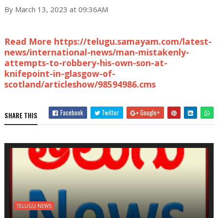
By March 13, 2023 at 09:36AM
Read More https://telugu.samayam.com/latest-
news/international-news/man-mistakenly-
attempts-to-robbery-his-own-son-at-
knifepoint-in-glasgow-of-
scotland/articleshow/98594986.cms
Facebook
Twitter
Google+
SHARE THIS
TELUGU NEWS