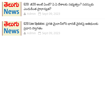
G20: జీ20 అంటే ఏంటి? ఏ ఏ దేశాలకు సభ్యత్వం? సదస్సుకు
ఎందుకింత ప్రాధాన్యత?
Admin
Sept 09, 2023
G20 Live Updates: ప్రగతి మైదాన్‌లోని భారత్ వైదికపై అతిథులకు
ప్రధాని స్వాగతం
Admin
Sept 09, 2023