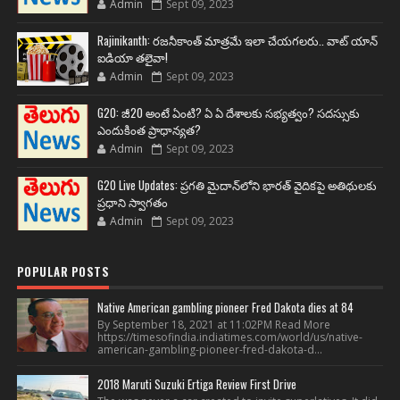
Admin
Sept 09, 2023
Rajinikanth: రజనీకాంత్ మాత్రమే ఇలా చేయగలరు.. వాట్ యాన్
ఐడియా తలైవా!
Admin
Sept 09, 2023
G20: జీ20 అంటే ఏంటి? ఏ ఏ దేశాలకు సభ్యత్వం? సదస్సుకు
ఎందుకింత ప్రాధాన్యత?
Admin
Sept 09, 2023
G20 Live Updates: ప్రగతి మైదాన్‌లోని భారత్ వైదికపై అతిథులకు
ప్రధాని స్వాగతం
Admin
Sept 09, 2023
POPULAR POSTS
Native American gambling pioneer Fred Dakota dies at 84
By September 18, 2021 at 11:02PM Read More
https://timesofindia.indiatimes.com/world/us/native-
american-gambling-pioneer-fred-dakota-d...
2018 Maruti Suzuki Ertiga Review First Drive