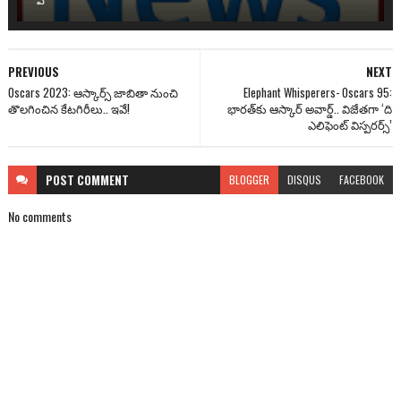
PREVIOUS
NEXT
Oscars 2023: ఆస్కార్స్ జాబితా నుంచి
Elephant Whisperers- Oscars 95:
తొలగించిన కేటగిరీలు.. ఇవే!
భారత్‌కు ఆస్కార్ అవార్డ్‌.. విజేతగా ‘ది
ఎలిఫెంట్ విస్పరర్స్’
POST
COMMENT
BLOGGER
DISQUS
FACEBOOK
No comments