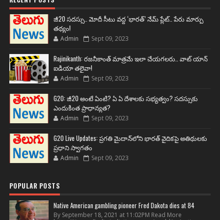
జీ20 సదస్సు.. మోదీ సీటు వద్ద ‘భారత్’ నేమ్ ప్లేట్‌.. పేరు మార్పు
తథ్యం!
Admin
Sept 09, 2023
Rajinikanth: రజనీకాంత్ మాత్రమే ఇలా చేయగలరు.. వాట్ యాన్
ఐడియా తలైవా!
Admin
Sept 09, 2023
G20: జీ20 అంటే ఏంటి? ఏ ఏ దేశాలకు సభ్యత్వం? సదస్సుకు
ఎందుకింత ప్రాధాన్యత?
Admin
Sept 09, 2023
G20 Live Updates: ప్రగతి మైదాన్‌లోని భారత్ వైదికపై అతిథులకు
ప్రధాని స్వాగతం
Admin
Sept 09, 2023
POPULAR POSTS
Native American gambling pioneer Fred Dakota dies at 84
By September 18, 2021 at 11:02PM Read More