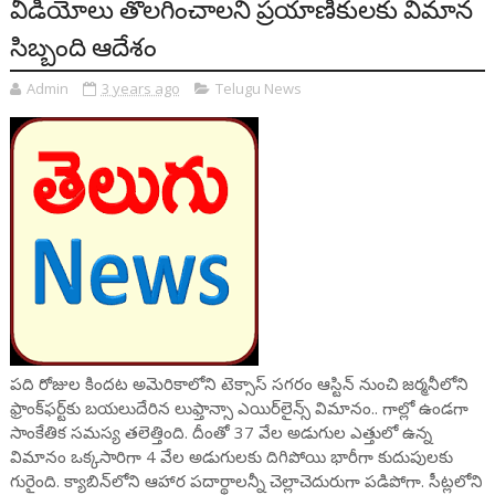
వీడియోలు తొలగించాలని ప్రయాణికులకు విమాన
సిబ్బంది ఆదేశం
Admin
3 years ago
Telugu News
పది రోజుల కిందట అమెరికాలోని టెక్సాస్ సగరం ఆస్టిన్ నుంచి జర్మనీలోని
ఫ్రాంక్‌ఫర్ట్‌కు బయలుదేరిన లుఫ్తాన్సా ఎయిర్‌లైన్స్ విమానం.. గాల్లో ఉండగా
సాంకేతిక సమస్య తలెత్తింది. దీంతో 37 వేల అడుగుల ఎత్తులో ఉన్న
విమానం ఒక్కసారిగా 4 వేల అడుగులకు దిగిపోయి భారీగా కుదుపులకు
గురైంది. క్యాబిన్‌లోని ఆహార పదార్థాలన్నీ చెల్లాచెదురుగా పడిపోగా. సీట్లలోని