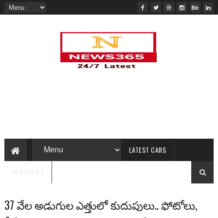
LATEST CARS
NEWSBITES
37 వేల అడుగుల ఎత్తులో కుదుపులు.. ఫోటోలు,