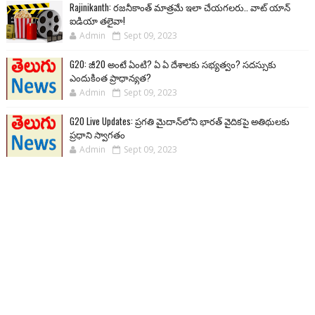
Rajinikanth: రజనీకాంత్ మాత్రమే ఇలా చేయగలరు.. వాట్ యాన్
ఐడియా తలైవా!
Admin
Sept 09, 2023
G20: జీ20 అంటే ఏంటి? ఏ ఏ దేశాలకు సభ్యత్వం? సదస్సుకు
ఎందుకింత ప్రాధాన్యత?
Admin
Sept 09, 2023
G20 Live Updates: ప్రగతి మైదాన్‌లోని భారత్ వైదికపై అతిథులకు
ప్రధాని స్వాగతం
Admin
Sept 09, 2023