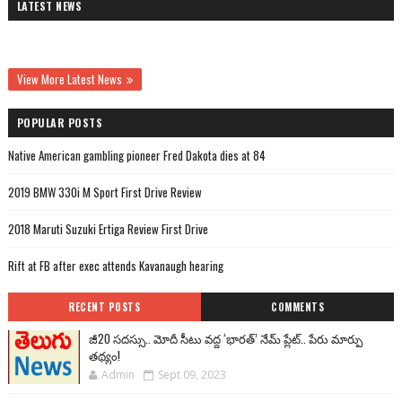
LATEST NEWS
View More Latest News
POPULAR POSTS
Native American gambling pioneer Fred Dakota dies at 84
2019 BMW 330i M Sport First Drive Review
2018 Maruti Suzuki Ertiga Review First Drive
Rift at FB after exec attends Kavanaugh hearing
RECENT POSTS
COMMENTS
జీ20 సదస్సు.. మోదీ సీటు వద్ద ‘భారత్’ నేమ్ ప్లేట్‌.. పేరు మార్పు
తథ్యం!
Admin
Sept 09, 2023