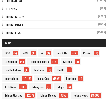
(10716)
INTERNATIONAL
(138)
TTD NEWS
(4237)
TELUGU GOSSIPS
(8655)
TELUGU MOVIES
(15006)
TELUGU NEWS
TAGS
1930
(5)
2018
(1)
AP
(1)
Cars & UV's
(49)
Cricket
(6)
Devotional
(4)
Economic Times
(46)
Gadgets
(1)
Govt Initiatives
(1)
Govt Jobs
(3)
Health
(1)
International
(10716)
Latest Cars
(1896)
Patriotic
(1)
TTD News
(138)
Telangana
(8)
Telugu
(6)
Telugu Gossips
(4237)
Telugu Movies
(8655)
Telugu News
(15006)