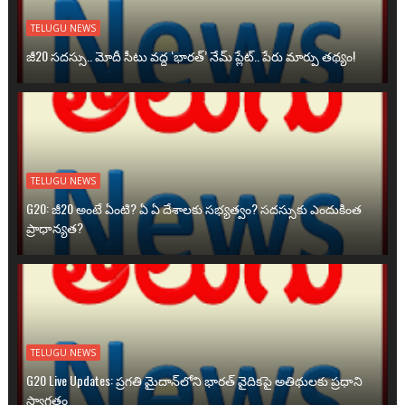
TELUGU NEWS
జీ20 సదస్సు.. మోదీ సీటు వద్ద ‘భారత్’ నేమ్ ప్లేట్‌.. పేరు మార్పు తథ్యం!
TELUGU NEWS
G20: జీ20 అంటే ఏంటి? ఏ ఏ దేశాలకు సభ్యత్వం? సదస్సుకు ఎందుకింత
ప్రాధాన్యత?
TELUGU NEWS
G20 Live Updates: ప్రగతి మైదాన్‌లోని భారత్ వైదికపై అతిథులకు ప్రధాని
స్వాగతం