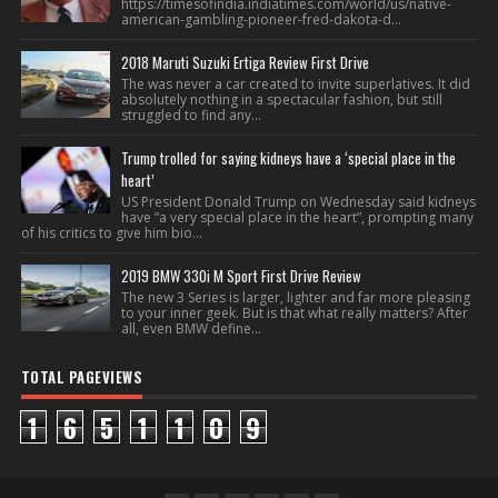
https://timesofindia.indiatimes.com/world/us/native-
american-gambling-pioneer-fred-dakota-d...
2018 Maruti Suzuki Ertiga Review First Drive
The was never a car created to invite superlatives. It did
absolutely nothing in a spectacular fashion, but still
struggled to find any...
Trump trolled for saying kidneys have a ‘special place in the
heart’
US President Donald Trump on Wednesday said kidneys
have “a very special place in the heart”, prompting many
of his critics to give him bio...
2019 BMW 330i M Sport First Drive Review
The new 3 Series is larger, lighter and far more pleasing
to your inner geek. But is that what really matters? After
all, even BMW define...
TOTAL PAGEVIEWS
1
6
5
1
1
0
9