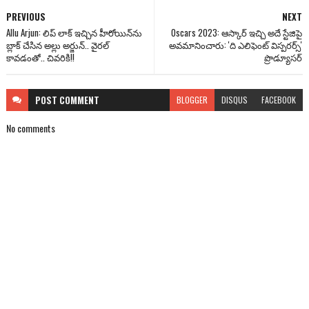
PREVIOUS
NEXT
Allu Arjun: లిప్ లాక్ ఇచ్చిన హీరోయిన్‌ను
Oscars 2023: ఆస్కార్ ఇచ్చి అదే స్టేజిపై
బ్లాక్ చేసిన అల్లు అర్జున్.. వైరల్
అవమానించారు: 'ది ఎలిఫెంట్ విస్పరర్స్'
కావడంతో.. చివరికి!!
ప్రొడ్యూసర్
POST
COMMENT
BLOGGER
DISQUS
FACEBOOK
No comments