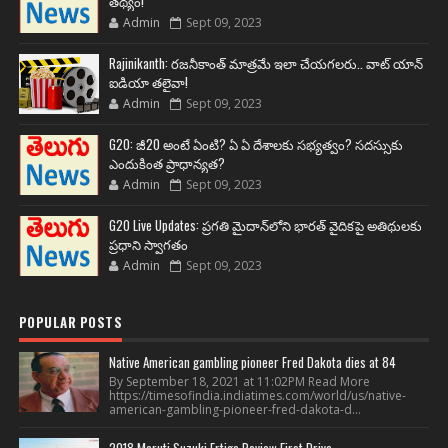
తథ్యం!
Admin
Sept 09, 2023
Rajinikanth: రజనీకాంత్ మాత్రమే ఇలా చేయగలరు.. వాట్ యాన్
ఐడియా తలైవా!
Admin
Sept 09, 2023
G20: జీ20 అంటే ఏంటి? ఏ ఏ దేశాలకు సభ్యత్వం? సదస్సుకు
ఎందుకింత ప్రాధాన్యత?
Admin
Sept 09, 2023
G20 Live Updates: ప్రగతి మైదాన్‌లోని భారత్ వైదికపై అతిథులకు
ప్రధాని స్వాగతం
Admin
Sept 09, 2023
POPULAR POSTS
Native American gambling pioneer Fred Dakota dies at 84
By September 18, 2021 at 11:02PM Read More
https://timesofindia.indiatimes.com/world/us/native-
american-gambling-pioneer-fred-dakota-d...