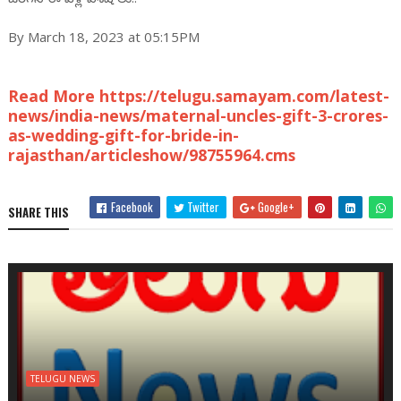
By March 18, 2023 at 05:15PM
Read More https://telugu.samayam.com/latest-
news/india-news/maternal-uncles-gift-3-crores-
as-wedding-gift-for-bride-in-
rajasthan/articleshow/98755964.cms
Facebook
Twitter
Google+
SHARE THIS
TELUGU NEWS