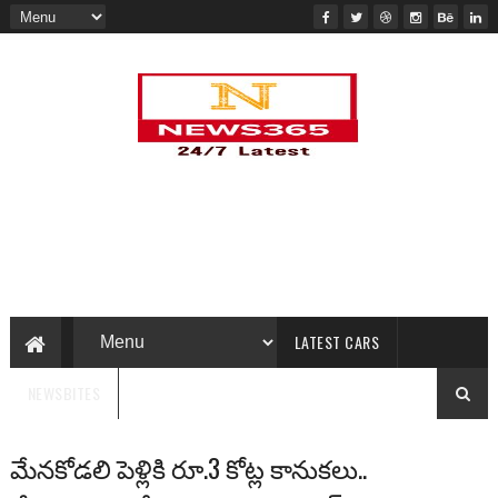
LATEST CARS
NEWSBITES
మేనకోడలి పెళ్లికి రూ.3 కోట్ల కానుకలు..