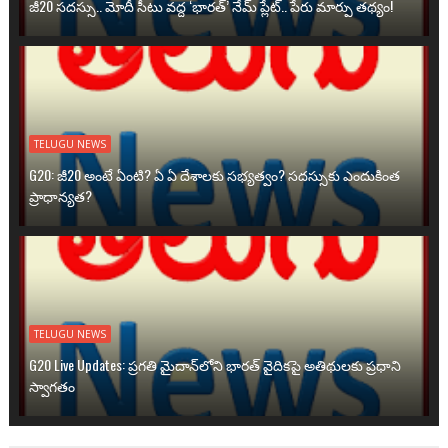
జీ20 సదస్సు.. మోదీ సీటు వద్ద ‘భారత్’ నేమ్ ప్లేట్‌.. పేరు మార్పు తథ్యం!
TELUGU NEWS
G20: జీ20 అంటే ఏంటి? ఏ ఏ దేశాలకు సభ్యత్వం? సదస్సుకు ఎందుకింత
ప్రాధాన్యత?
TELUGU NEWS
G20 Live Updates: ప్రగతి మైదాన్‌లోని భారత్ వైదికపై అతిథులకు ప్రధాని
స్వాగతం