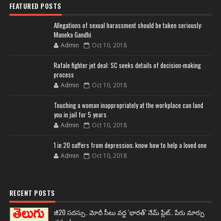
FEATURED POSTS
Allegations of sexual harassment should be taken seriously:
Maneka Gandhi
Admin
Oct 10, 2018
Rafale fighter jet deal: SC seeks details of decision-making
process
Admin
Oct 10, 2018
Touching a woman inappropriately at the workplace can land
you in jail for 5 years
Admin
Oct 10, 2018
1 in 20 suffers from depression; know how to help a loved one
Admin
Oct 10, 2018
RECENT POSTS
జీ20 సదస్సు.. మోదీ సీటు వద్ద ‘భారత్’ నేమ్ ప్లేట్‌.. పేరు మార్పు