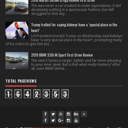
2018 Maruti Suzuki Ertiga Review First Drive
The was never a car created to invite superlatives. It did
absolutely nothing in a spectacular fashion, but still
struggled to find any...
Trump trolled for saying kidneys have a ‘special place in the
heart’
US President Donald Trump on Wednesday said kidneys
have “a very special place in the heart”, prompting many
of his critics to give him bio...
2019 BMW 330i M Sport First Drive Review
The new 3 Series is larger, lighter and far more pleasing
to your inner geek. But is that what really matters? After
all, even BMW define...
TOTAL PAGEVIEWS
1
6
4
2
3
5
3
fac
twi
gpl
ins
you