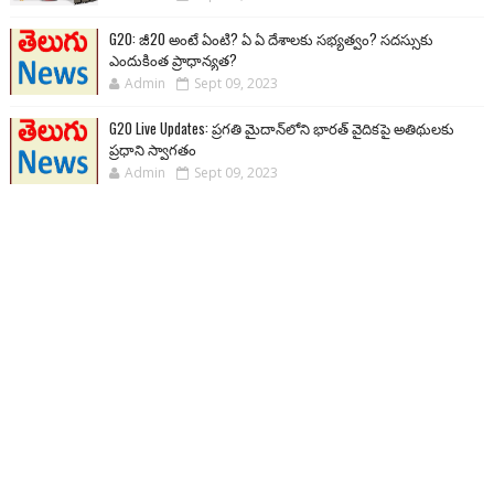
G20: జీ20 అంటే ఏంటి? ఏ ఏ దేశాలకు సభ్యత్వం? సదస్సుకు
ఎందుకింత ప్రాధాన్యత?
Admin
Sept 09, 2023
G20 Live Updates: ప్రగతి మైదాన్‌లోని భారత్ వైదికపై అతిథులకు
ప్రధాని స్వాగతం
Admin
Sept 09, 2023