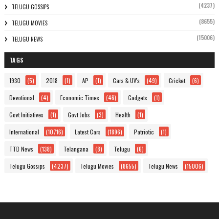
(4237)
TELUGU GOSSIPS
(8655)
TELUGU MOVIES
(15006)
TELUGU NEWS
TAGS
1930
(5)
2018
(1)
AP
(1)
Cars & UV's
(49)
Cricket
(6)
Devotional
(4)
Economic Times
(46)
Gadgets
(1)
Govt Initiatives
(1)
Govt Jobs
(3)
Health
(1)
International
(10716)
Latest Cars
(1896)
Patriotic
(1)
TTD News
(138)
Telangana
(8)
Telugu
(6)
Telugu Gossips
(4237)
Telugu Movies
(8655)
Telugu News
(15006)