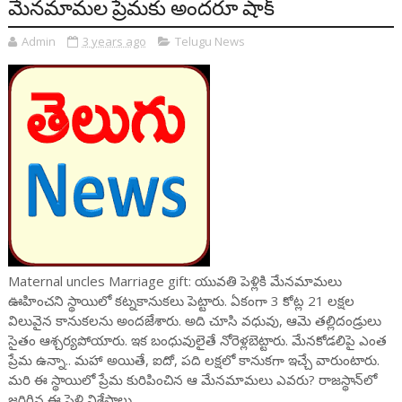
మేనమామల ప్రేమకు అందరూ షాక్
Admin
3 years ago
Telugu News
Maternal uncles Marriage gift: యువతి పెళ్లికి మేనమామలు
ఊహించని స్థాయిలో కట్నకానుకలు పెట్టారు. ఏకంగా 3 కోట్ల 21 లక్షల
విలువైన కానుకలను అందజేశారు. అది చూసి వధువు, ఆమె తల్లిదండ్రులు
సైతం ఆశ్చర్యపోయారు. ఇక బంధువులైతే నోరెళ్లబెట్టారు. మేనకోడలిపై ఎంత
ప్రేమ ఉన్నా.. మహా అయితే, ఐదో, పది లక్షలో కానుకగా ఇచ్చే వారుంటారు.
మరి ఈ స్థాయిలో ప్రేమ కురిపించిన ఆ మేనమామలు ఎవరు? రాజస్థాన్‌లో
జరిగిన ఈ పెళ్లి విశేషాలు..