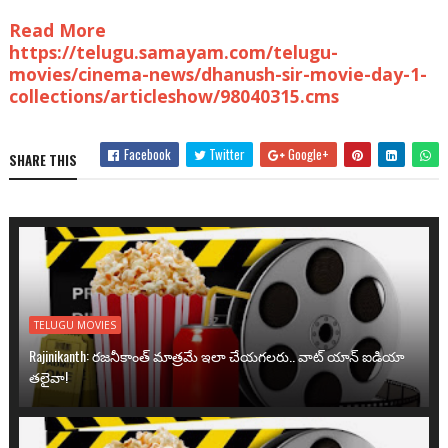
Read More
https://telugu.samayam.com/telugu-
movies/cinema-news/dhanush-sir-movie-day-1-
collections/articleshow/98040315.cms
Facebook
Twitter
Google+
SHARE THIS
TELUGU MOVIES
Rajinikanth: రజనీకాంత్ మాత్రమే ఇలా చేయగలరు.. వాట్ యాన్ ఐడియా
తలైవా!