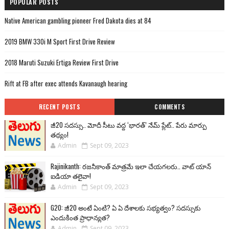
POPULAR POSTS
Native American gambling pioneer Fred Dakota dies at 84
2019 BMW 330i M Sport First Drive Review
2018 Maruti Suzuki Ertiga Review First Drive
Rift at FB after exec attends Kavanaugh hearing
RECENT POSTS
COMMENTS
జీ20 సదస్సు.. మోదీ సీటు వద్ద ‘భారత్’ నేమ్ ప్లేట్‌.. పేరు మార్పు
తథ్యం!
Admin
Sept 09, 2023
Rajinikanth: రజనీకాంత్ మాత్రమే ఇలా చేయగలరు.. వాట్ యాన్
ఐడియా తలైవా!
Admin
Sept 09, 2023
G20: జీ20 అంటే ఏంటి? ఏ ఏ దేశాలకు సభ్యత్వం? సదస్సుకు
ఎందుకింత ప్రాధాన్యత?
Admin
Sept 09, 2023