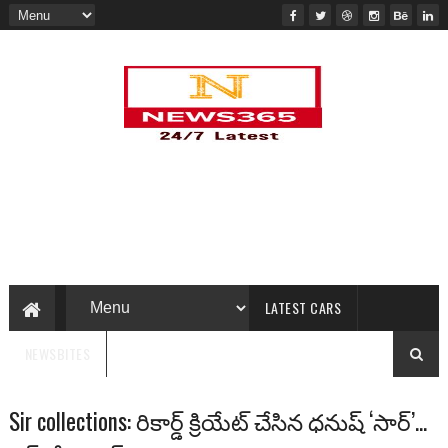
LATEST CARS
NEWSBITES
Sir collections: రికార్డ్ క్రియేట్ చేసిన ధ‌నుష్ ‘సార్’...