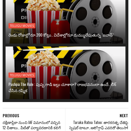
TELUGU MOVIES
రెండు రోజుల్లో రూ.200 కోట్లు.. విదేశాల్లోనూ దుమ్ములేపుతున్న ‘జవాన్’
TELUGU MOVIES
Pushpa The Rule : పుష్ప గాడి ఇల్లు చూశారా? రాజభవనంలా ఉందే.. లీక్
చేసిన రష్మిక
PREVIOUS
NEXT
దక్షిణాఫ్రికా నుంచి IAF విమానంలో వచ్చిన
Taraka Ratna Tatoo: తార‌క‌ర‌త్న చేతిపై
12 చీతాలు.. వీటితో పర్యావరణానికి కలిగే
స్పెష‌ల్ టాటూ..ఆటోగ్రాఫ్ ఎవ‌రిదో తెలుసా!