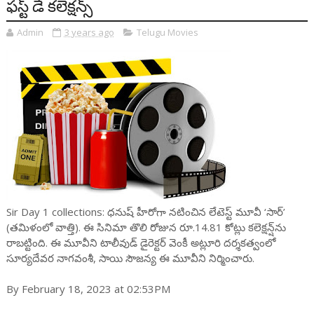
ఫస్ట్ డే కలెక్ష‌న్స్‌
Admin
3 years ago
Telugu Movies
Sir Day 1 collections: ధ‌నుష్ హీరోగా న‌టించిన లేటెస్ట్ మూవీ ‘సార్’
(తమిళంలో వాత్తి). ఈ సినిమా తొలి రోజున రూ.14.81 కోట్లు కలెక్షన్ష్‌ను
రాబ‌ట్టింది. ఈ మూవీని టాలీవుడ్ డైరెక్ట‌ర్ వెంకీ అట్లూరి ద‌ర్శ‌క‌త్వంలో
సూర్య‌దేవ‌ర నాగ‌వంశీ, సాయి సౌజ‌న్య ఈ మూవీని నిర్మించారు.
By February 18, 2023 at 02:53PM