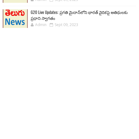
G20 Live Updates: ప్రగతి మైదాన్‌లోని భారత్ వైదికపై అతిథులకు
ప్రధాని స్వాగతం
Admin
Sept 09, 2023