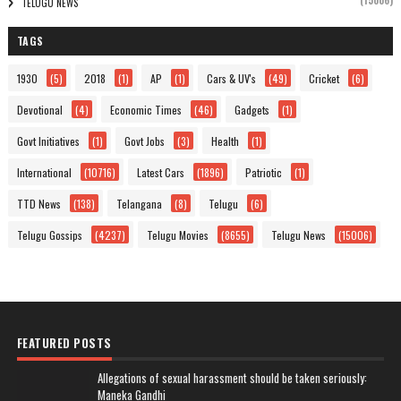
(15006)
TELUGU NEWS
TAGS
1930
(5)
2018
(1)
AP
(1)
Cars & UV's
(49)
Cricket
(6)
Devotional
(4)
Economic Times
(46)
Gadgets
(1)
Govt Initiatives
(1)
Govt Jobs
(3)
Health
(1)
International
(10716)
Latest Cars
(1896)
Patriotic
(1)
TTD News
(138)
Telangana
(8)
Telugu
(6)
Telugu Gossips
(4237)
Telugu Movies
(8655)
Telugu News
(15006)
FEATURED POSTS
Allegations of sexual harassment should be taken seriously:
Maneka Gandhi