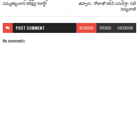
నమ్మశక్యంకాని కలెక్షన్ల రికార్డ్!
తప్పారు.. రోజాతో కలిసి పనిచేస్తా: నటి
దివ్యవాణి
POST
COMMENT
BLOGGER
DISQUS
FACEBOOK
No comments