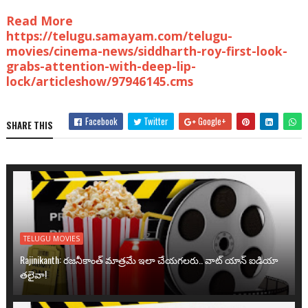
Read More
https://telugu.samayam.com/telugu-
movies/cinema-news/siddharth-roy-first-look-
grabs-attention-with-deep-lip-
lock/articleshow/97946145.cms
Facebook
Twitter
Google+
SHARE THIS
TELUGU MOVIES
Rajinikanth: రజనీకాంత్ మాత్రమే ఇలా చేయగలరు.. వాట్ యాన్ ఐడియా
తలైవా!