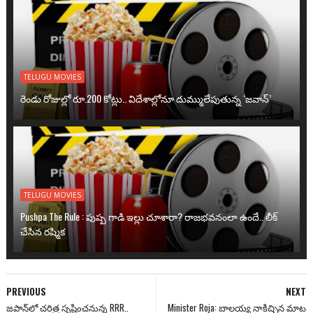
TELUGU MOVIES
రెండు రోజుల్లో రూ.200 కోట్లు.. విదేశాల్లోనూ దుమ్ములేపుతున్న ‘జవాన్’
TELUGU MOVIES
Pushpa The Rule : పుష్ప గాడి ఇల్లు చూశారా? రాజభవనంలా ఉందే.. లీక్
చేసిన రష్మిక
PREVIOUS
NEXT
జపాన్‌లో చరిత్ర సృష్టించనున్న RRR..
Minister Roja: బాలయ్య నాకిచ్చిన మాట