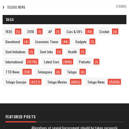
(15006)
TELUGU NEWS
TAGS
1930
(5)
2018
(1)
AP
(1)
Cars & UV's
(49)
Cricket
(6)
Devotional
(4)
Economic Times
(46)
Gadgets
(1)
Govt Initiatives
(1)
Govt Jobs
(3)
Health
(1)
International
(10716)
Latest Cars
(1896)
Patriotic
(1)
TTD News
(138)
Telangana
(8)
Telugu
(6)
Telugu Gossips
(4237)
Telugu Movies
(8655)
Telugu News
(15006)
FEATURED POSTS
Allegations of sexual harassment should be taken seriously: