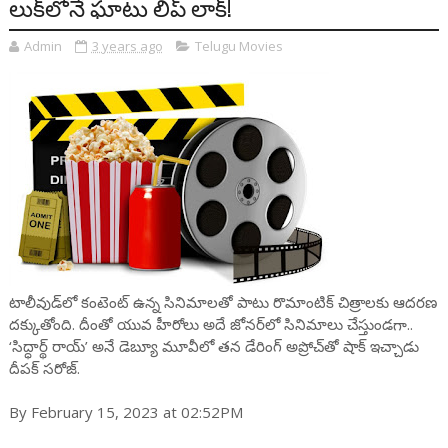
లుక్‌లోనే ఘాటు లిప్ లాక్!
Admin
3 years ago
Telugu Movies
టాలీవుడ్‌లో కంటెంట్ ఉన్న సినిమాలతో పాటు రొమాంటిక్ చిత్రాలకు ఆదరణ
దక్కుతోంది. దీంతో యువ హీరోలు అదే జోనర్‌లో సినిమాలు చేస్తుండగా..
‘సిద్ధార్థ్ రాయ్’ అనే డెబ్యూ మూవీలో తన డేరింగ్ అప్రోచ్‌తో షాక్ ఇచ్చాడు
దీపక్ సరోజ్.
By February 15, 2023 at 02:52PM