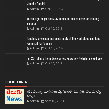
Maneka Gandhi
Admin
Oct 10, 2018
Rafale fighter jet deal: SC seeks details of decision-making
process
Admin
Oct 10, 2018
Touching a woman inappropriately at the workplace can land
you in jail for 5 years
Admin
Oct 10, 2018
1 in 20 suffers from depression; know how to help a loved one
Admin
Oct 10, 2018
RECENT POSTS
జీ20 సదస్సు.. మోదీ సీటు వద్ద ‘భారత్’ నేమ్ ప్లేట్‌.. పేరు మార్పు
తథ్యం!
Admin
Sept 09, 2023