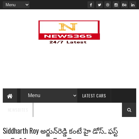
LATEST CARS
NEWSBITES
Siddharth Roy అర్జున్‌రెడ్డి కంటే హై డోస్.. ఫస్ట్