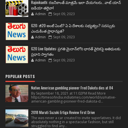
Rajinikanth: రజనీకాంత్ మాత్రమే ఇలా చేయగలరు.. వాట్ యాన్
ఐడియా తలైవా!
Admin
Sept 09, 2023
G20: జీ20 అంటే ఏంటి? ఏ ఏ దేశాలకు సభ్యత్వం? సదస్సుకు
ఎందుకింత ప్రాధాన్యత?
Admin
Sept 09, 2023
G20 Live Updates: ప్రగతి మైదాన్‌లోని భారత్ వైదికపై అతిథులకు
ప్రధాని స్వాగతం
Admin
Sept 09, 2023
POPULAR POSTS
Native American gambling pioneer Fred Dakota dies at 84
By September 18, 2021 at 11:02PM Read More
https://timesofindia.indiatimes.com/world/us/native-
american-gambling-pioneer-fred-dakota-d...
2018 Maruti Suzuki Ertiga Review First Drive
The was never a car created to invite superlatives. It did
absolutely nothing in a spectacular fashion, but still
struggled to find any...