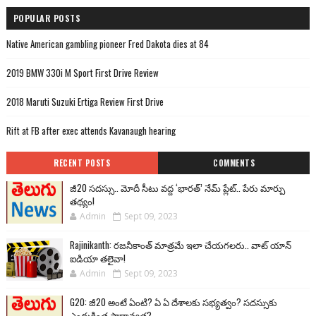
POPULAR POSTS
Native American gambling pioneer Fred Dakota dies at 84
2019 BMW 330i M Sport First Drive Review
2018 Maruti Suzuki Ertiga Review First Drive
Rift at FB after exec attends Kavanaugh hearing
RECENT POSTS
COMMENTS
జీ20 సదస్సు.. మోదీ సీటు వద్ద ‘భారత్’ నేమ్ ప్లేట్‌.. పేరు మార్పు
తథ్యం!
Admin
Sept 09, 2023
Rajinikanth: రజనీకాంత్ మాత్రమే ఇలా చేయగలరు.. వాట్ యాన్
ఐడియా తలైవా!
Admin
Sept 09, 2023
G20: జీ20 అంటే ఏంటి? ఏ ఏ దేశాలకు సభ్యత్వం? సదస్సుకు
ఎందుకింత ప్రాధాన్యత?