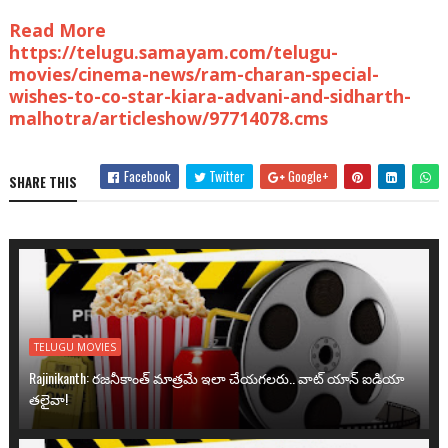
Read More
https://telugu.samayam.com/telugu-
movies/cinema-news/ram-charan-special-
wishes-to-co-star-kiara-advani-and-sidharth-
malhotra/articleshow/97714078.cms
Facebook
Twitter
Google+
SHARE THIS
TELUGU MOVIES
Rajinikanth: రజనీకాంత్ మాత్రమే ఇలా చేయగలరు.. వాట్ యాన్ ఐడియా
తలైవా!