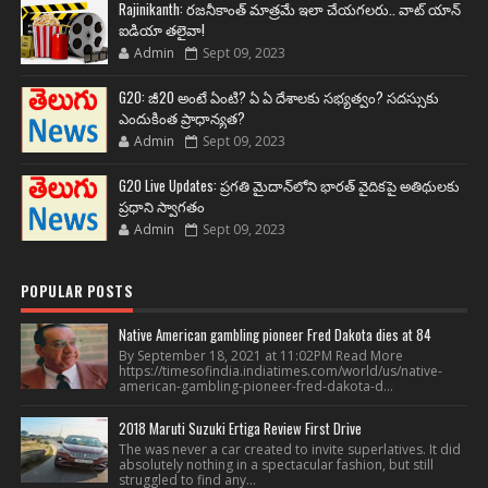
Rajinikanth: రజనీకాంత్ మాత్రమే ఇలా చేయగలరు.. వాట్ యాన్
ఐడియా తలైవా!
Admin
Sept 09, 2023
G20: జీ20 అంటే ఏంటి? ఏ ఏ దేశాలకు సభ్యత్వం? సదస్సుకు
ఎందుకింత ప్రాధాన్యత?
Admin
Sept 09, 2023
G20 Live Updates: ప్రగతి మైదాన్‌లోని భారత్ వైదికపై అతిథులకు
ప్రధాని స్వాగతం
Admin
Sept 09, 2023
POPULAR POSTS
Native American gambling pioneer Fred Dakota dies at 84
By September 18, 2021 at 11:02PM Read More
https://timesofindia.indiatimes.com/world/us/native-
american-gambling-pioneer-fred-dakota-d...
2018 Maruti Suzuki Ertiga Review First Drive
The was never a car created to invite superlatives. It did
absolutely nothing in a spectacular fashion, but still
struggled to find any...