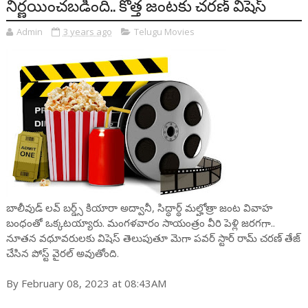
నిర్ణయించబడింది.. కొత్త జంటకు చరణ్ విషెస్
Admin
3 years ago
Telugu Movies
బాలీవుడ్ లవ్ బర్డ్స్ కియారా అద్వానీ, సిద్ధార్థ్ మల్హోత్రా జంట వివాహ
బంధంతో ఒక్కటయ్యారు. మంగళవారం సాయంత్రం వీరి పెళ్లి జరగగా..
నూతన వధూవరులకు విషెస్ తెలుపుతూ మెగా పవర్ స్టార్ రామ్ చరణ్ తేజ్
చేసిన పోస్ట్ వైరల్ అవుతోంది.
By February 08, 2023 at 08:43AM