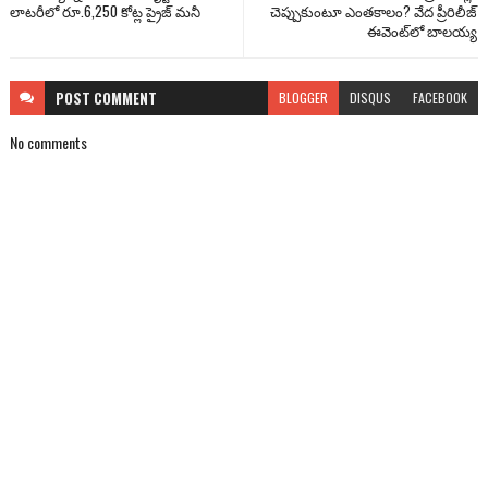
లాటరీలో రూ.6,250 కోట్ల ప్రైజ్ మనీ
చెప్పుకుంటూ ఎంతకాలం? వేద ప్రీరిలీజ్
ఈవెంట్‌లో బాలయ్య
POST
COMMENT
BLOGGER
DISQUS
FACEBOOK
No comments