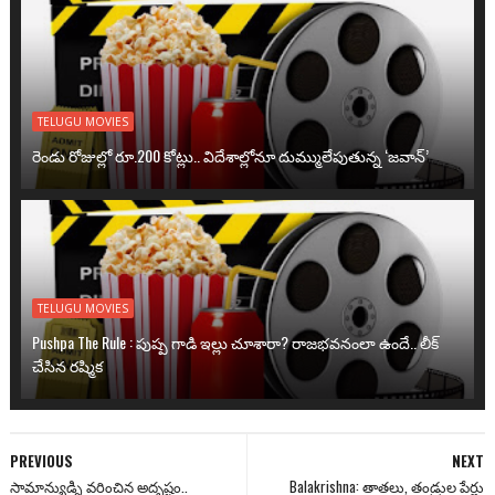
TELUGU MOVIES
రెండు రోజుల్లో రూ.200 కోట్లు.. విదేశాల్లోనూ దుమ్ములేపుతున్న ‘జవాన్’
TELUGU MOVIES
Pushpa The Rule : పుష్ప గాడి ఇల్లు చూశారా? రాజభవనంలా ఉందే.. లీక్
చేసిన రష్మిక
PREVIOUS
NEXT
సామాన్యుడ్ని వరించిన అదృష్టం..
Balakrishna: తాతలు, తండ్రుల పేర్లు