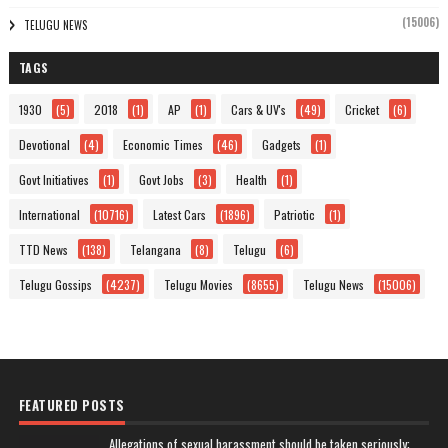
(15006)
TELUGU NEWS
TAGS
1930
(5)
2018
(1)
AP
(1)
Cars & UV's
(49)
Cricket
(6)
Devotional
(4)
Economic Times
(46)
Gadgets
(1)
Govt Initiatives
(1)
Govt Jobs
(3)
Health
(1)
International
(10716)
Latest Cars
(1896)
Patriotic
(1)
TTD News
(138)
Telangana
(8)
Telugu
(6)
Telugu Gossips
(4237)
Telugu Movies
(8655)
Telugu News
(15006)
FEATURED POSTS
Allegations of sexual harassment should be taken seriously: