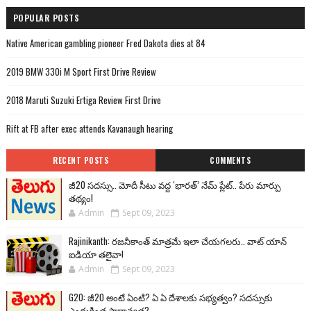
POPULAR POSTS
Native American gambling pioneer Fred Dakota dies at 84
2019 BMW 330i M Sport First Drive Review
2018 Maruti Suzuki Ertiga Review First Drive
Rift at FB after exec attends Kavanaugh hearing
RECENT POSTS
COMMENTS
జీ20 సదస్సు.. మోదీ సీటు వద్ద ‘భారత్’ నేమ్ ప్లేట్‌.. పేరు మార్పు
తథ్యం!
Admin
Sept 09, 2023
Rajinikanth: రజనీకాంత్ మాత్రమే ఇలా చేయగలరు.. వాట్ యాన్
ఐడియా తలైవా!
Admin
Sept 09, 2023
G20: జీ20 అంటే ఏంటి? ఏ ఏ దేశాలకు సభ్యత్వం? సదస్సుకు
ఎందుకింత ప్రాధాన్యత?