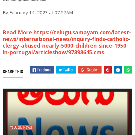
By February 14, 2023 at 07:57AM
Read More https://telugu.samayam.com/latest-
news/international-news/inquiry-finds-catholic-
clergy-abused-nearly-5000-children-since-1950-
in-portugal/articleshow/97898645.cms
Facebook
Twitter
Google+
SHARE THIS
TELUGU NEWS