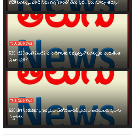
జీ20 సదస్సు.. మోదీ సీటు వద్ద ‘భారత్’ నేమ్ ప్లేట్‌.. పేరు మార్పు తథ్యం!
TELUGU NEWS
G20: జీ20 అంటే ఏంటి? ఏ ఏ దేశాలకు సభ్యత్వం? సదస్సుకు ఎందుకింత
ప్రాధాన్యత?
TELUGU NEWS
G20 Live Updates: ప్రగతి మైదాన్‌లోని భారత్ వైదికపై అతిథులకు ప్రధాని
స్వాగతం