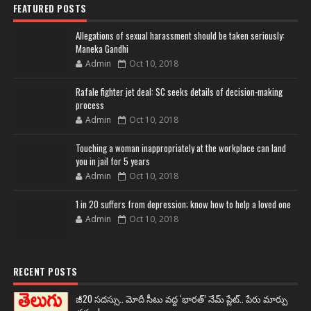
FEATURED POSTS
Allegations of sexual harassment should be taken seriously:
Maneka Gandhi
Admin
Oct 10, 2018
Rafale fighter jet deal: SC seeks details of decision-making
process
Admin
Oct 10, 2018
Touching a woman inappropriately at the workplace can land
you in jail for 5 years
Admin
Oct 10, 2018
1 in 20 suffers from depression; know how to help a loved one
Admin
Oct 10, 2018
RECENT POSTS
జీ20 సదస్సు.. మోదీ సీటు వద్ద ‘భారత్’ నేమ్ ప్లేట్‌.. పేరు మార్పు