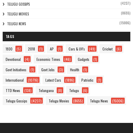
(4237)
TELUGU GOSSIPS
(8655)
TELUGU MOVIES
(15006)
TELUGU NEWS
TAGS
1930
(5)
2018
(1)
AP
(1)
Cars & UV's
(49)
Cricket
(6)
Devotional
(4)
Economic Times
(46)
Gadgets
(1)
Govt Initiatives
(1)
Govt Jobs
(3)
Health
(1)
International
(10716)
Latest Cars
(1896)
Patriotic
(1)
TTD News
(138)
Telangana
(8)
Telugu
(6)
Telugu Gossips
(4237)
Telugu Movies
(8655)
Telugu News
(15006)