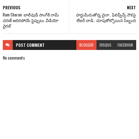
PREVIOUS
NEXT
Ram Charan: బాలీవుడ్ సాంగ్‌కి రామ్
హద్దుమీరుతోన్న చైనా.. ఫిలిప్పీన్స్ నౌకపై
చ‌ర‌ణ్ అదిరిపోయే స్టెప్పులు..వీడియో
లేజర్ దాడి.. చూపుకోల్పోయిన సిబ్బంది
వైర‌ల్‌
POST
COMMENT
BLOGGER
DISQUS
FACEBOOK
No comments