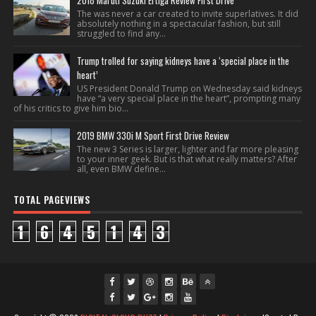
2018 Maruti Suzuki Ertiga Review First Drive
The was never a car created to invite superlatives. It did
absolutely nothing in a spectacular fashion, but still
struggled to find any...
Trump trolled for saying kidneys have a ‘special place in the
heart’
US President Donald Trump on Wednesday said kidneys
have “a very special place in the heart”, prompting many
of his critics to give him bio...
2019 BMW 330i M Sport First Drive Review
The new 3 Series is larger, lighter and far more pleasing
to your inner geek. But is that what really matters? After
all, even BMW define...
TOTAL PAGEVIEWS
1
6
4
5
1
4
3
fac
twi
gpl
ins
you