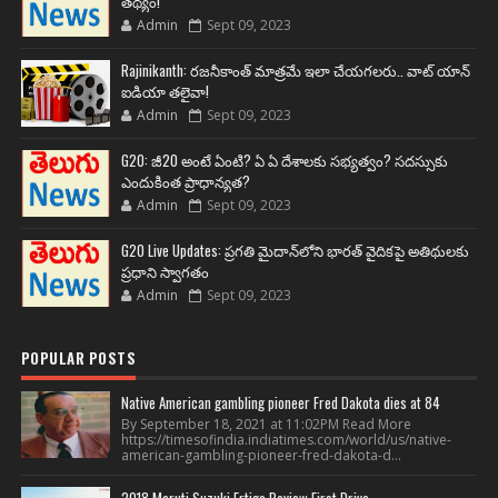
తథ్యం!
Admin
Sept 09, 2023
Rajinikanth: రజనీకాంత్ మాత్రమే ఇలా చేయగలరు.. వాట్ యాన్
ఐడియా తలైవా!
Admin
Sept 09, 2023
G20: జీ20 అంటే ఏంటి? ఏ ఏ దేశాలకు సభ్యత్వం? సదస్సుకు
ఎందుకింత ప్రాధాన్యత?
Admin
Sept 09, 2023
G20 Live Updates: ప్రగతి మైదాన్‌లోని భారత్ వైదికపై అతిథులకు
ప్రధాని స్వాగతం
Admin
Sept 09, 2023
POPULAR POSTS
Native American gambling pioneer Fred Dakota dies at 84
By September 18, 2021 at 11:02PM Read More
https://timesofindia.indiatimes.com/world/us/native-
american-gambling-pioneer-fred-dakota-d...