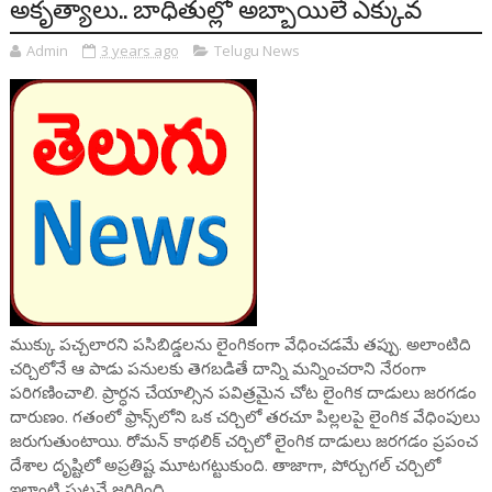
అకృత్యాలు.. బాధితుల్లో అబ్బాయిలే ఎక్కువ
Admin
3 years ago
Telugu News
ముక్కు పచ్చలారని పసిబిడ్డలను లైంగికంగా వేధించడమే తప్పు. అలాంటిది
చర్చిలోనే ఆ పాడు పనులకు తెగబడితే దాన్ని మన్నించరాని నేరంగా
పరిగణించాలి. ప్రార్ధన చేయాల్సిన పవిత్రమైన చోట లైంగిక దాడులు జరగడం
దారుణం. గతంలో ఫ్రాన్స్‌‌లోని ఒక చర్చిలో తరచూ పిల్లలపై లైంగిక వేధింపులు
జరుగుతుంటాయి. రోమన్ కాథలిక్ చర్చిలో లైంగిక దాడులు జరగడం ప్రపంచ
దేశాల దృష్టిలో అప్రతిష్ట మూటగట్టుకుంది. తాజాగా, పోర్చుగల్ చర్చిలో
ఇలాంటి ఘటనే జరిగింది.