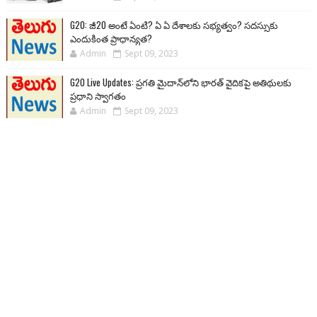
G20: జీ20 అంటే ఏంటి? ఏ ఏ దేశాలకు సభ్యత్వం? సదస్సుకు
ఎందుకింత ప్రాధాన్యత?
Admin
Sept 09, 2023
G20 Live Updates: ప్రగతి మైదాన్‌లోని భారత్ వైదికపై అతిథులకు
ప్రధాని స్వాగతం
Admin
Sept 09, 2023