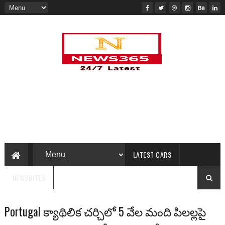
LATEST CARS
NEWSBITES
Portugal క్యాథిలిక చర్చిలో 5 వేల మంది పిలల్లపై