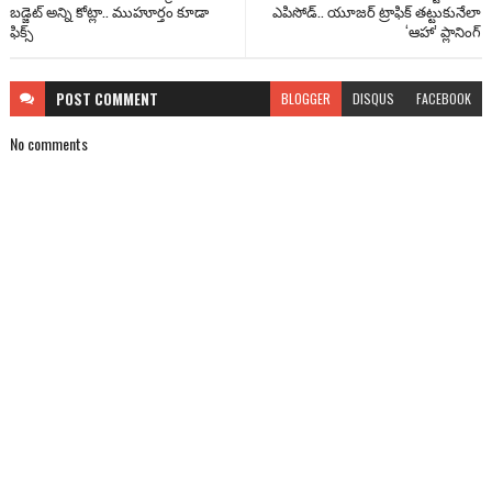
బడ్జెట్ అన్ని కోట్లా.. ముహూర్తం కూడా
ఎపిసోడ్.. యూజర్ ట్రాఫిక్ తట్టుకునేలా
ఫిక్స్
‘ఆహా’ ప్లానింగ్
POST
COMMENT
BLOGGER
DISQUS
FACEBOOK
No comments