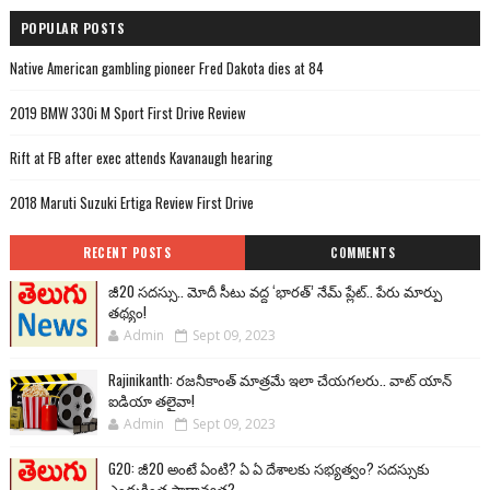
POPULAR POSTS
Native American gambling pioneer Fred Dakota dies at 84
2019 BMW 330i M Sport First Drive Review
Rift at FB after exec attends Kavanaugh hearing
2018 Maruti Suzuki Ertiga Review First Drive
RECENT POSTS
COMMENTS
జీ20 సదస్సు.. మోదీ సీటు వద్ద ‘భారత్’ నేమ్ ప్లేట్‌.. పేరు మార్పు
తథ్యం!
Admin
Sept 09, 2023
Rajinikanth: రజనీకాంత్ మాత్రమే ఇలా చేయగలరు.. వాట్ యాన్
ఐడియా తలైవా!
Admin
Sept 09, 2023
G20: జీ20 అంటే ఏంటి? ఏ ఏ దేశాలకు సభ్యత్వం? సదస్సుకు
ఎందుకింత ప్రాధాన్యత?