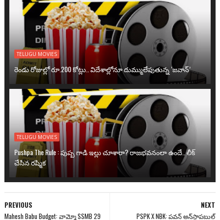
TELUGU MOVIES
రెండు రోజుల్లో రూ.200 కోట్లు.. విదేశాల్లోనూ దుమ్ములేపుతున్న ‘జవాన్’
TELUGU MOVIES
Pushpa The Rule : పుష్ప గాడి ఇల్లు చూశారా? రాజభవనంలా ఉందే.. లీక్
చేసిన రష్మిక
PREVIOUS
NEXT
Mahesh Babu Budget: వామ్మో SSMB 29
PSPK X NBK: పవన్ అన్‌స్టాపబుల్