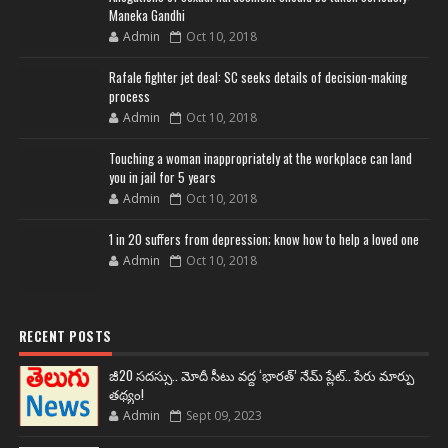
Maneka Gandhi
Admin
Oct 10, 2018
Rafale fighter jet deal: SC seeks details of decision-making
process
Admin
Oct 10, 2018
Touching a woman inappropriately at the workplace can land
you in jail for 5 years
Admin
Oct 10, 2018
1 in 20 suffers from depression; know how to help a loved one
Admin
Oct 10, 2018
RECENT POSTS
జీ20 సదస్సు.. మోదీ సీటు వద్ద ‘భారత్’ నేమ్ ప్లేట్‌.. పేరు మార్పు
తథ్యం!
Admin
Sept 09, 2023