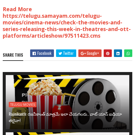
Read More
https://telugu.samayam.com/telugu-
movies/cinema-news/check-the-movies-and-
series-releasing-this-week-in-theatres-and-ott-
platforms/articleshow/97511423.cms
Facebook
Twitter
Google+
SHARE THIS
TELUGU MOVIES
Rajinikanth: రజనీకాంత్ మాత్రమే ఇలా చేయగలరు.. వాట్ యాన్ ఐడియా
తలైవా!