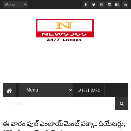
LATEST CARS
NEWSBITES
ఈ వారం ఫుల్ ఎంజాయ్‌మెంట్ పక్కా.. థియేటర్లు,