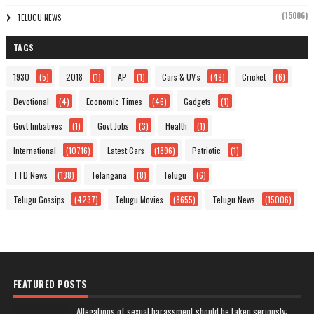
(15006)
TELUGU NEWS
TAGS
1930
(5)
2018
(1)
AP
(1)
Cars & UV's
(49)
Cricket
(6)
Devotional
(4)
Economic Times
(46)
Gadgets
(1)
Govt Initiatives
(1)
Govt Jobs
(3)
Health
(1)
International
(10716)
Latest Cars
(1896)
Patriotic
(1)
TTD News
(138)
Telangana
(8)
Telugu
(6)
Telugu Gossips
(4237)
Telugu Movies
(8655)
Telugu News
(15006)
FEATURED POSTS
Allegations of sexual harassment should be taken seriously: