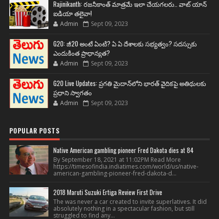
Rajinikanth: రజనీకాంత్ మాత్రమే ఇలా చేయగలరు.. వాట్ యాన్
ఐడియా తలైవా!
Admin
Sept 09, 2023
G20: జీ20 అంటే ఏంటి? ఏ ఏ దేశాలకు సభ్యత్వం? సదస్సుకు
ఎందుకింత ప్రాధాన్యత?
Admin
Sept 09, 2023
G20 Live Updates: ప్రగతి మైదాన్‌లోని భారత్ వైదికపై అతిథులకు
ప్రధాని స్వాగతం
Admin
Sept 09, 2023
POPULAR POSTS
Native American gambling pioneer Fred Dakota dies at 84
By September 18, 2021 at 11:02PM Read More
https://timesofindia.indiatimes.com/world/us/native-
american-gambling-pioneer-fred-dakota-d...
2018 Maruti Suzuki Ertiga Review First Drive
The was never a car created to invite superlatives. It did
absolutely nothing in a spectacular fashion, but still
struggled to find any...