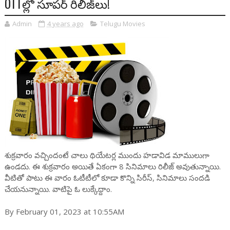
OTTల్లో సూపర్ రిలీజ్‌లు!
Admin
4 years ago
Telugu Movies
శుక్రవారం వచ్చిందంటే చాలు థియేటర్ల ముందు హడావిడ మాములుగా
ఉండదు. ఈ శుక్రవారం అయితే ఏకంగా 8 సినిమాలు రిలీజ్ అవుతున్నాయి.
వీటితో పాటు ఈ వారం ఓటీటీలో కూడా కొన్ని సిరీస్, సినిమాలు సందడి
చేయనున్నాయి. వాటిపై ఓ లుక్కేద్దాం.
By February 01, 2023 at 10:55AM