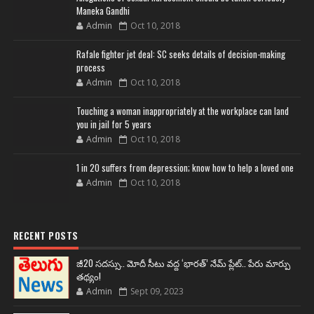
Maneka Gandhi
Admin
Oct 10, 2018
Rafale fighter jet deal: SC seeks details of decision-making
process
Admin
Oct 10, 2018
Touching a woman inappropriately at the workplace can land
you in jail for 5 years
Admin
Oct 10, 2018
1 in 20 suffers from depression; know how to help a loved one
Admin
Oct 10, 2018
RECENT POSTS
జీ20 సదస్సు.. మోదీ సీటు వద్ద ‘భారత్’ నేమ్ ప్లేట్‌.. పేరు మార్పు
తథ్యం!
Admin
Sept 09, 2023