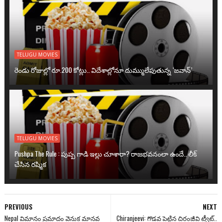
TELUGU MOVIES
రెండు రోజుల్లో రూ.200 కోట్లు.. విదేశాల్లోనూ దుమ్ములేపుతున్న ‘జవాన్’
TELUGU MOVIES
Pushpa The Rule : పుష్ప గాడి ఇల్లు చూశారా? రాజభవనంలా ఉందే.. లీక్
చేసిన రష్మిక
PREVIOUS
NEXT
Nepal విమానం ప్రమాదం వెనుక మానవ
Chiranjeevi: గొడవ పెట్టిన చిరంజీవి ట్వీట్‌..