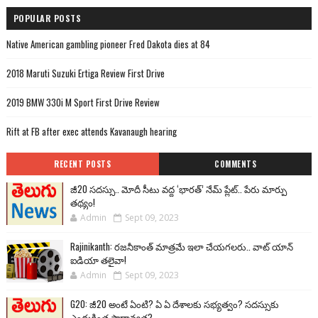
POPULAR POSTS
Native American gambling pioneer Fred Dakota dies at 84
2018 Maruti Suzuki Ertiga Review First Drive
2019 BMW 330i M Sport First Drive Review
Rift at FB after exec attends Kavanaugh hearing
RECENT POSTS
COMMENTS
జీ20 సదస్సు.. మోదీ సీటు వద్ద ‘భారత్’ నేమ్ ప్లేట్‌.. పేరు మార్పు
తథ్యం!
Admin
Sept 09, 2023
Rajinikanth: రజనీకాంత్ మాత్రమే ఇలా చేయగలరు.. వాట్ యాన్
ఐడియా తలైవా!
Admin
Sept 09, 2023
G20: జీ20 అంటే ఏంటి? ఏ ఏ దేశాలకు సభ్యత్వం? సదస్సుకు
ఎందుకింత ప్రాధాన్యత?