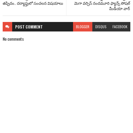
తప్పిదం.. దర్యాప్తులో సంచలన విషయాలు
మెగా వ‌ర్సెస్ నంద‌మూరి ఫ్యాన్స్ సోష‌ల్
మీడియా వార్‌
POST
COMMENT
BLOGGER
DISQUS
FACEBOOK
No comments