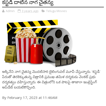
కస్టడీ దాటిన నాగ చైతన్య
Admin
3 years ago
Telugu Movies
అక్కినేని నాగ చైతన్య మొదటిసారి బైలింగువల్ మూవీ చేస్తున్నారు. ‘కస్టడీ’
పేరుతో తెరకెక్కుతున్న చిత్రానికి ప్రముఖ తమిళ దర్శకుడు వెంకట్ ప్రభు
దర్శకత్వం వహిస్తున్నారు. ఈ చిత్రంలోని ఒక పాటపై తాజాగా ఇంట్రెస్టింగ్
అప్‌డేట్ బయటికొచ్చింది.
By February 17, 2023 at 11:46AM