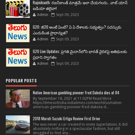
Rajinikanth: రజనీకాంత్ మాత్రమే ఇలా చేయగలరు.. వాట్ యాన్
ఐడియా తలైవా!
Admin
Sept 09, 2023
G20: జీ20 అంటే ఏంటి? ఏ ఏ దేశాలకు సభ్యత్వం? సదస్సుకు
ఎందుకింత ప్రాధాన్యత?
Admin
Sept 09, 2023
G20 Live Updates: ప్రగతి మైదాన్‌లోని భారత్ వైదికపై అతిథులకు
ప్రధాని స్వాగతం
Admin
Sept 09, 2023
POPULAR POSTS
Native American gambling pioneer Fred Dakota dies at 84
By September 18, 2021 at 11:02PM Read More
https://timesofindia.indiatimes.com/world/us/native-
american-gambling-pioneer-fred-dakota-d...
2018 Maruti Suzuki Ertiga Review First Drive
The was never a car created to invite superlatives. It did
absolutely nothing in a spectacular fashion, but still
struggled to find any...