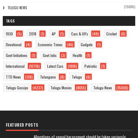
(15006)
TELUGU NEWS
TAGS
1930
(5)
2018
(1)
AP
(1)
Cars & UV's
(49)
Cricket
(6)
Devotional
(4)
Economic Times
(46)
Gadgets
(1)
Govt Initiatives
(1)
Govt Jobs
(3)
Health
(1)
International
(10716)
Latest Cars
(1896)
Patriotic
(1)
TTD News
(138)
Telangana
(8)
Telugu
(6)
Telugu Gossips
(4237)
Telugu Movies
(8655)
Telugu News
(15006)
FEATURED POSTS
Allegations of sexual harassment should be taken seriously: