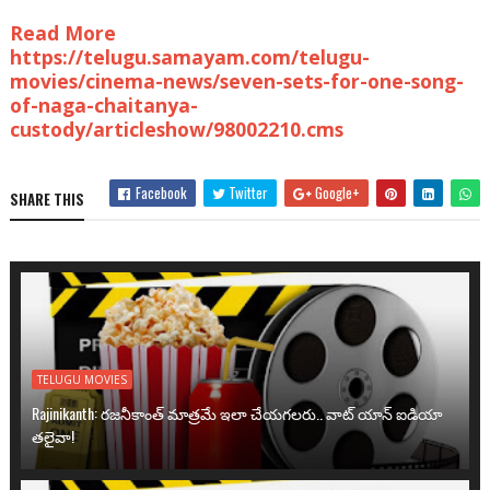
Read More
https://telugu.samayam.com/telugu-
movies/cinema-news/seven-sets-for-one-song-
of-naga-chaitanya-
custody/articleshow/98002210.cms
Facebook
Twitter
Google+
SHARE THIS
TELUGU MOVIES
Rajinikanth: రజనీకాంత్ మాత్రమే ఇలా చేయగలరు.. వాట్ యాన్ ఐడియా
తలైవా!