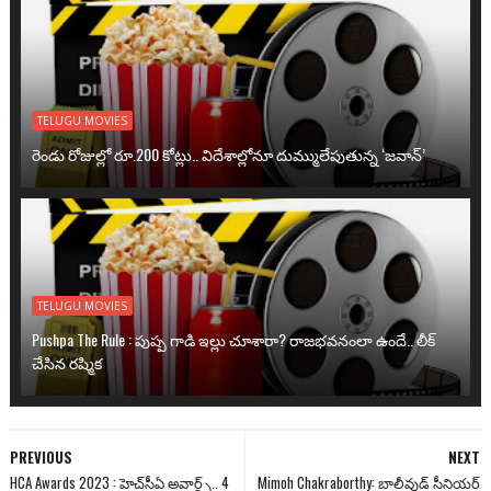
TELUGU MOVIES
రెండు రోజుల్లో రూ.200 కోట్లు.. విదేశాల్లోనూ దుమ్ములేపుతున్న ‘జవాన్’
TELUGU MOVIES
Pushpa The Rule : పుష్ప గాడి ఇల్లు చూశారా? రాజభవనంలా ఉందే.. లీక్
చేసిన రష్మిక
PREVIOUS
NEXT
HCA Awards 2023 : హెచ్‌సీఏ అవార్డ్స్.. 4
Mimoh Chakraborthy: బాలీవుడ్ సీనియ‌ర్