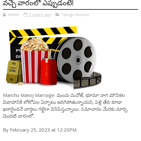
వ‌చ్చే వారంలో ఎప్పుడంటే!
Admin
3 years ago
Telugu Movies
Manchu Manoj Marriage: మంచు మ‌నోజ్‌, భూమా నాగ మౌనిక‌ల
వివాహానికి లోలోప‌ల ఏర్పాటు జ‌రిగిపోతున్నాయ‌ని, పెళ్లి తేది కూడా
ఖ‌రారైంద‌నే వార్త‌లు గ‌ట్టిగా వినిపిస్తున్నాయి. స‌మాచారం మేర‌కు మార్చి
మొద‌టి వారంలో..
By February 25, 2023 at 12:20PM