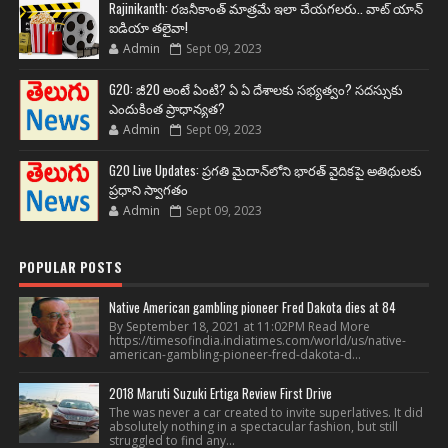
Rajinikanth: రజనీకాంత్ మాత్రమే ఇలా చేయగలరు.. వాట్ యాన్
ఐడియా తలైవా!
Admin
Sept 09, 2023
G20: జీ20 అంటే ఏంటి? ఏ ఏ దేశాలకు సభ్యత్వం? సదస్సుకు
ఎందుకింత ప్రాధాన్యత?
Admin
Sept 09, 2023
G20 Live Updates: ప్రగతి మైదాన్‌లోని భారత్ వైదికపై అతిథులకు
ప్రధాని స్వాగతం
Admin
Sept 09, 2023
POPULAR POSTS
Native American gambling pioneer Fred Dakota dies at 84
By September 18, 2021 at 11:02PM Read More
https://timesofindia.indiatimes.com/world/us/native-
american-gambling-pioneer-fred-dakota-d...
2018 Maruti Suzuki Ertiga Review First Drive
The was never a car created to invite superlatives. It did
absolutely nothing in a spectacular fashion, but still
struggled to find any...