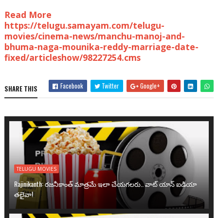
Read More
https://telugu.samayam.com/telugu-
movies/cinema-news/manchu-manoj-and-
bhuma-naga-mounika-reddy-marriage-date-
fixed/articleshow/98227254.cms
Facebook
Twitter
Google+
SHARE THIS
TELUGU MOVIES
Rajinikanth: రజనీకాంత్ మాత్రమే ఇలా చేయగలరు.. వాట్ యాన్ ఐడియా
తలైవా!