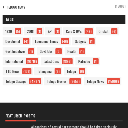
(15006)
TELUGU NEWS
TAGS
1930
(5)
2018
(1)
AP
(1)
Cars & UV's
(49)
Cricket
(6)
Devotional
(4)
Economic Times
(46)
Gadgets
(1)
Govt Initiatives
(1)
Govt Jobs
(3)
Health
(1)
International
(10716)
Latest Cars
(1896)
Patriotic
(1)
TTD News
(138)
Telangana
(8)
Telugu
(6)
Telugu Gossips
(4237)
Telugu Movies
(8655)
Telugu News
(15006)
FEATURED POSTS
Allegations of sexual harassment should be taken seriously: