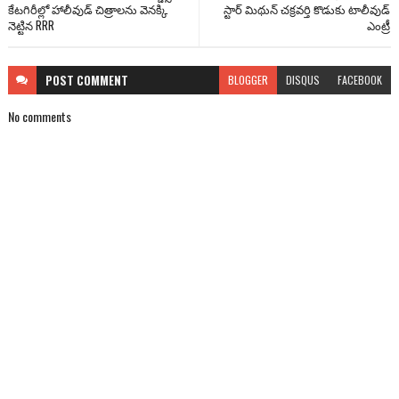
కేటగిరీల్లో హాలీవుడ్ చిత్రాలను వెనక్కి
స్టార్ మిథున్ చ‌క్ర‌వ‌ర్తి కొడుకు టాలీవుడ్
నెట్టిన RRR
ఎంట్రీ
POST
COMMENT
BLOGGER
DISQUS
FACEBOOK
No comments