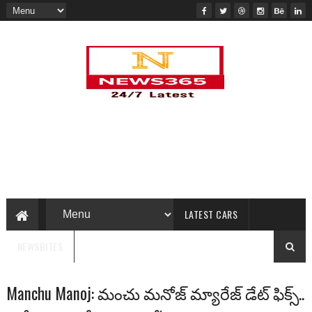
LATEST CARS
NEWSBITES
Manchu Manoj: మంచు మ‌నోజ్ మ్యారేజ్ డేట్ ఫిక్స్‌..