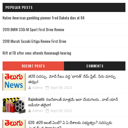
POPULAR POSTS
Native American gambling pioneer Fred Dakota dies at 84
2019 BMW 330i M Sport First Drive Review
2018 Maruti Suzuki Ertiga Review First Drive
Rift at FB after exec attends Kavanaugh hearing
RECENT POSTS
COMMENTS
జీ20 సదస్సు.. మోదీ సీటు వద్ద ‘భారత్’ నేమ్ ప్లేట్‌.. పేరు మార్పు
తథ్యం!
Admin
Sept 09, 2023
Rajinikanth: రజనీకాంత్ మాత్రమే ఇలా చేయగలరు.. వాట్ యాన్
ఐడియా తలైవా!
Admin
Sept 09, 2023
G20: జీ20 అంటే ఏంటి? ఏ ఏ దేశాలకు సభ్యత్వం? సదస్సుకు
ఎందుకింత ప్రాధాన్యత?