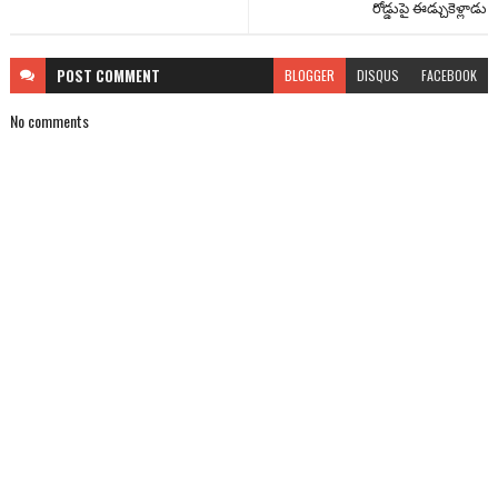
రోడ్డుపై ఈడ్చుకెళ్లాడు
POST
COMMENT
BLOGGER
DISQUS
FACEBOOK
No comments