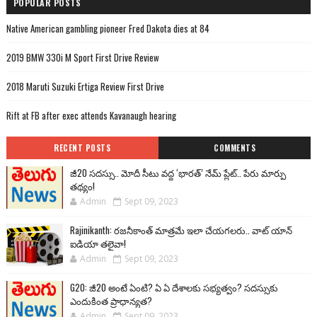
POPULAR POSTS
Native American gambling pioneer Fred Dakota dies at 84
2019 BMW 330i M Sport First Drive Review
2018 Maruti Suzuki Ertiga Review First Drive
Rift at FB after exec attends Kavanaugh hearing
RECENT POSTS
COMMENTS
జీ20 సదస్సు.. మోదీ సీటు వద్ద ‘భారత్’ నేమ్ ప్లేట్‌.. పేరు మార్పు
తథ్యం!
Admin
Sept 09, 2023
Rajinikanth: రజనీకాంత్ మాత్రమే ఇలా చేయగలరు.. వాట్ యాన్
ఐడియా తలైవా!
Admin
Sept 09, 2023
G20: జీ20 అంటే ఏంటి? ఏ ఏ దేశాలకు సభ్యత్వం? సదస్సుకు
ఎందుకింత ప్రాధాన్యత?
Admin
Sept 09, 2023