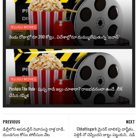
TELUGU MOVIES
రెండు రోజుల్లో రూ.200 కోట్లు.. విదేశాల్లోనూ దుమ్ములేపుతున్న ‘జవాన్’
TELUGU MOVIES
Pushpa The Rule : పుష్ప గాడి ఇల్లు చూశారా? రాజభవనంలా ఉందే.. లీక్
చేసిన రష్మిక
PREVIOUS
NEXT
ఢిల్లీలోని అసదుద్దీన్ నివాసంపై రాళ్ల దాడి..
Chhattisgarh మైనర్ బాలికపై దాష్టీకం..
దుండగుల కోసం పోలీసుల వేట
పెళ్లికి నో చెప్పిందని జుట్టు పట్టుకుని.. నడి