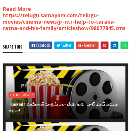
Read More
https://telugu.samayam.com/telugu-
movies/cinema-news/jr-ntr-help-to-taraka-
ratna-and-his-family/articleshow/98077845.cms
Facebook
Twitter
Google+
SHARE THIS
TELUGU MOVIES
Rajinikanth: రజనీకాంత్ మాత్రమే ఇలా చేయగలరు.. వాట్ యాన్ ఐడియా
తలైవా!