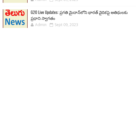
G20 Live Updates: ప్రగతి మైదాన్‌లోని భారత్ వైదికపై అతిథులకు
ప్రధాని స్వాగతం
Admin
Sept 09, 2023