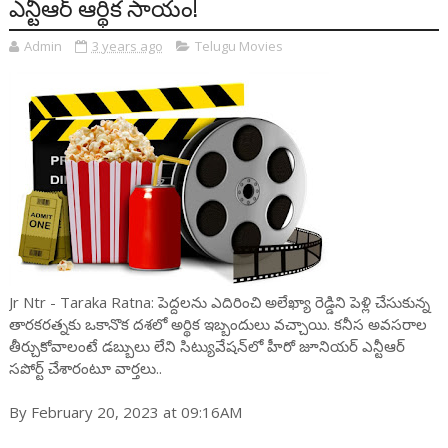
ఎన్టీఆర్ ఆర్థిక సాయం!
Admin
3 years ago
Telugu Movies
Jr Ntr - Taraka Ratna: పెద్ద‌ల‌ను ఎదిరించి అలేఖ్యా రెడ్డిని పెళ్లి చేసుకున్న
తార‌క‌రత్న‌కు ఒకానొక ద‌శ‌లో అర్థిక ఇబ్బందులు వచ్చాయి. క‌నీస అవ‌స‌రాల
తీర్చుకోవాలంటే డ‌బ్బులు లేని సిట్యువేష‌న్‌లో హీరో జూనియ‌ర్ ఎన్టీఆర్
స‌పోర్ట్ చేశారంటూ వార్త‌లు..
By February 20, 2023 at 09:16AM