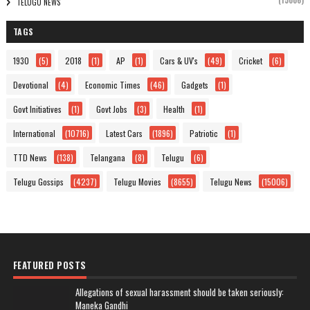
(15006)
TELUGU NEWS
TAGS
1930
(5)
2018
(1)
AP
(1)
Cars & UV's
(49)
Cricket
(6)
Devotional
(4)
Economic Times
(46)
Gadgets
(1)
Govt Initiatives
(1)
Govt Jobs
(3)
Health
(1)
International
(10716)
Latest Cars
(1896)
Patriotic
(1)
TTD News
(138)
Telangana
(8)
Telugu
(6)
Telugu Gossips
(4237)
Telugu Movies
(8655)
Telugu News
(15006)
FEATURED POSTS
Allegations of sexual harassment should be taken seriously:
Maneka Gandhi